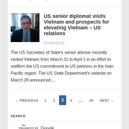
US senior diplomat visits
Vietnam and prospects for
elevating Vietnam – US
relations
07/04/2022
|
The US Secretary of State’s senior adviser recently
visited Vietnam from March 31 to April 1 in an effort to
reaffirm the US commitment to US partners in the Indo-
Pacific region. The US State Department’s website on
March 28 announced…
3
…
← PREVIOUS
1
2
4
20
NEXT →
SEARCH