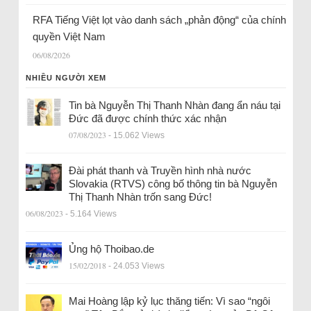
RFA Tiếng Việt lọt vào danh sách „phản động“ của chính
quyền Việt Nam
06/08/2026
NHIỀU NGƯỜI XEM
Tin bà Nguyễn Thị Thanh Nhàn đang ẩn náu tại
Đức đã được chính thức xác nhận
07/08/2023
- 15.062 Views
Đài phát thanh và Truyền hình nhà nước
Slovakia (RTVS) công bố thông tin bà Nguyễn
Thị Thanh Nhàn trốn sang Đức!
06/08/2023
- 5.164 Views
Ủng hộ Thoibao.de
15/02/2018
- 24.053 Views
Mai Hoàng lập kỷ lục thăng tiến: Vì sao “ngôi