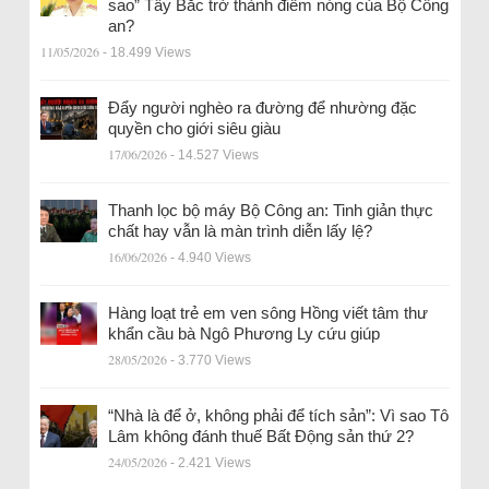
sao” Tây Bắc trở thành điểm nóng của Bộ Công
an?
11/05/2026
- 18.499 Views
Đẩy người nghèo ra đường để nhường đặc
quyền cho giới siêu giàu
17/06/2026
- 14.527 Views
Thanh lọc bộ máy Bộ Công an: Tinh giản thực
chất hay vẫn là màn trình diễn lấy lệ?
16/06/2026
- 4.940 Views
Hàng loạt trẻ em ven sông Hồng viết tâm thư
khẩn cầu bà Ngô Phương Ly cứu giúp
28/05/2026
- 3.770 Views
“Nhà là để ở, không phải để tích sản”: Vì sao Tô
Lâm không đánh thuế Bất Động sản thứ 2?
24/05/2026
- 2.421 Views