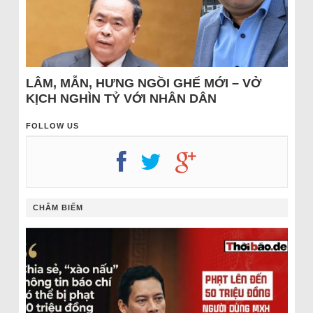
LÂM, MẪN, HƯNG NGỒI GHẾ MỚI – VỞ
KỊCH NGHÌN TỶ VỚI NHÂN DÂN
FOLLOW US
CHÂM BIẾM