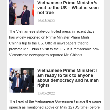
Vietnamese Prime Minister’s
visit to the US – What is seen
not true
16/05/2022
|
The Vietnamese state-controlled press in recent days
has widely reported on Prime Minister Pham Minh
Chinh’s trip to the US. Official newspapers tried to
promote Mr. Chinh’s visit to the US. It is remarkable how
Vietnamese newspapers reported Mr. Chinh’s…
Vietnamese Prime Minister: I
am ready to talk to anyone
about democracy and human
rights
15/05/2022
|
The head of the Vietnamese Government made the same
speech as mentioned above on May 12 (US time) before