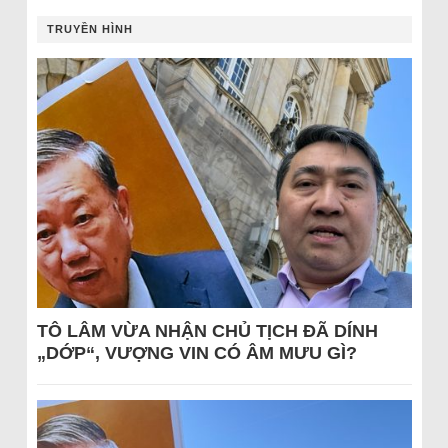
TRUYỀN HÌNH
TÔ LÂM VỪA NHẬN CHỦ TỊCH ĐÃ DÍNH
„DỚP“, VƯỢNG VIN CÓ ÂM MƯU GÌ?