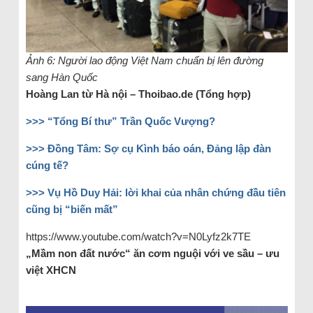
Ảnh 6: Người lao động Việt Nam chuẩn bị lên đường
sang Hàn Quốc
Hoàng Lan từ Hà nội – Thoibao.de (Tổng hợp)
>>> “Tổng Bí thư” Trần Quốc Vượng?
>>> Đồng Tâm: Sợ cụ Kình báo oán, Đảng lập đàn
cúng tế?
>>> Vụ Hồ Duy Hải: lời khai của nhân chứng đầu tiên
cũng bị “biến mất”
https://www.youtube.com/watch?v=N0Lyfz2k7TE
„Mầm non đất nước“ ăn cơm nguội với ve sầu – ưu
việt XHCN