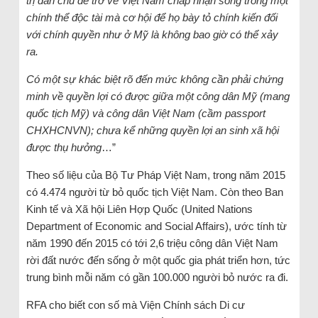
trị dân chủ để trở về Việt Nam chấp nhận sống trong một
chính thể độc tài mà cơ hội để họ bày tỏ chính kiến đối
với chính quyền như ở Mỹ là không bao giờ có thể xảy
ra.
Có một sự khác biệt rõ đến mức không cần phải chứng
minh về quyền lợi có được giữa một công dân Mỹ (mang
quốc tịch Mỹ) và công dân Việt Nam (cầm passport
CHXHCNVN); chưa kể những quyền lợi an sinh xã hội
được thụ hưởng
…”
Theo số liệu của Bộ Tư Pháp Việt Nam, trong năm 2015
có 4.474 người từ bỏ quốc tịch Việt Nam. Còn theo Ban
Kinh tế và Xã hội Liên Hợp Quốc (United Nations
Department of Economic and Social Affairs), ước tính từ
năm 1990 đến 2015 có tới 2,6 triệu công dân Việt Nam
rời đất nước đến sống ở một quốc gia phát triển hơn, tức
trung bình mỗi năm có gần 100.000 người bỏ nước ra đi.
RFA cho biết con số mà Viện Chính sách Di cư