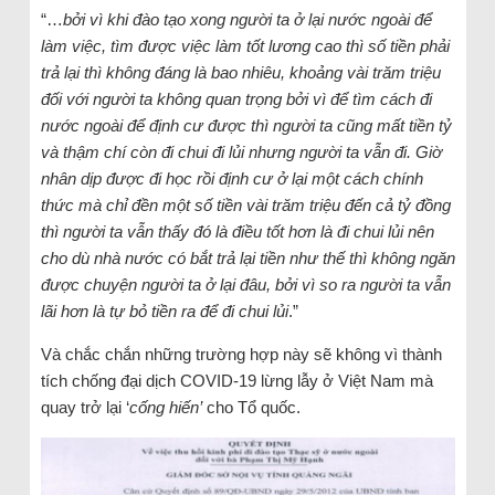
“…
bởi vì khi đào tạo xong người ta ở lại nước ngoài để
làm việc, tìm được việc làm tốt lương cao thì số tiền phải
trả lại thì không đáng là bao nhiêu, khoảng vài trăm triệu
đối với người ta không quan trọng bởi vì để tìm cách đi
nước ngoài để định cư được thì người ta cũng mất tiền tỷ
và thậm chí còn đi chui đi lủi nhưng người ta vẫn đi. Giờ
nhân dịp được đi học rồi định cư ở lại một cách chính
thức mà chỉ đền một số tiền vài trăm triệu đến cả tỷ đồng
thì người ta vẫn thấy đó là điều tốt hơn là đi chui lủi nên
cho dù nhà nước có bắt trả lại tiền như thế thì không ngăn
được chuyện người ta ở lại đâu, bởi vì so ra người ta vẫn
lãi hơn là tự bỏ tiền ra để đi chui lủi
.”
Và chắc chắn những trường hợp này sẽ không vì thành
tích chống đại dịch COVID-19 lừng lẫy ở Việt Nam mà
quay trở lại ‘
cống hiến’
cho Tổ quốc.