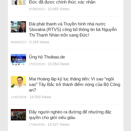
Đức đã được chính thức xác nhận
07/08/2023
- 15.065 Views
Đài phát thanh và Truyền hình nhà nước
Slovakia (RTVS) công bố thông tin bà Nguyễn
Thị Thanh Nhàn trốn sang Đức!
06/08/2023
- 5.164 Views
Ủng hộ Thoibao.de
15/02/2018
- 24.054 Views
Mai Hoàng lập kỷ lục thăng tiến: Vì sao “ngôi
sao” Tây Bắc trở thành điểm nóng của Bộ Công
an?
11/05/2026
- 18.500 Views
Đẩy người nghèo ra đường để nhường đặc
quyền cho giới siêu giàu
17/06/2026
- 14.527 Views