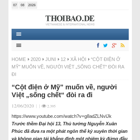
07
08
2026
HOME
2020
JUNI
12
XÃ HỘI
“CỘT ĐIỆN Ở
MỸ” MUỐN VỀ, NGƯỜI VIỆT „SỐNG CHẾT“ ĐÒI RA
ĐI
“Cột điện ở Mỹ” muốn về, người
Việt „sống chết“ đòi ra đi
12/06/2020
|
|
2.395
https://www.youtube.com/watch?v=g8adZLNvlJk
Trước thềm Đại hội 13, Thủ tướng Nguyễn Xuân
Phúc đã đưa ra một phát ngôn thế kỷ xuyên thời gian
và không gian tái khẳng định một nhiệm kỳ đứng đầu