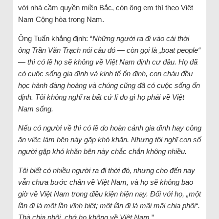
với nhà cầm quyền miền Bắc, còn ông em thì theo Việt
Nam Cộng hòa trong Nam.
Ông Tuấn khẳng định: “
Những người ra đi vào cái thời
ông Trần Văn Trạch nói câu đó — còn gọi là „boat people“
— thì có lẽ họ sẽ không về Việt Nam định cư đâu. Họ đã
có cuộc sống gia đình và kinh tế ổn định, con cháu đều
học hành đàng hoàng và chúng cũng đã có cuộc sống ổn
định. Tôi không nghĩ ra bất cứ lí do gì họ phải về Việt
Nam sống.
Nếu có người về thì có lẽ do hoàn cảnh gia đình hay công
ăn việc làm bên này gặp khó khăn. Nhưng tôi nghĩ con số
người gặp khó khăn bên này chắc chắn không nhiều.
Tôi biết có nhiều người ra đi thời đó, nhưng cho đến nay
vẫn chưa bước chân về Việt Nam, và họ sẽ không bao
giờ về Việt Nam trong điều kiện hiện nay. Đối với họ, „một
lần đi là một lần vĩnh biệt; một lần đi là mãi mãi chia phôi“.
Thà chia phôi, chớ họ không về Việt Nam
.”