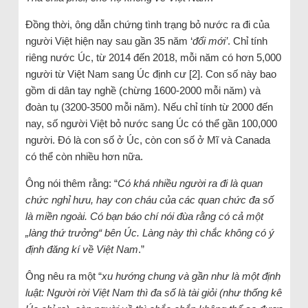
Đồng thời, ông dẫn chứng tình trạng bỏ nước ra đi của
người Việt hiện nay sau gần 35 năm ‘
đổi mới’
. Chỉ tính
riêng nước Úc, từ 2014 đến 2018, mỗi năm có hơn 5,000
người từ Việt Nam sang Úc định cư [2]. Con số này bao
gồm di dân tay nghề (chừng 1600-2000 mỗi năm) và
đoàn tụ (3200-3500 mỗi năm). Nếu chỉ tính từ 2000 đến
nay, số người Việt bỏ nước sang Úc có thể gần 100,000
người. Đó là con số ở Úc, còn con số ở Mĩ và Canada
có thể còn nhiều hơn nữa.
Ông nói thêm rằng: “
Có khá nhiều người ra đi là quan
chức nghỉ hưu, hay con cháu của các quan chức đa số
là miền ngoài. Có bạn báo chí nói đùa rằng có cả một
„làng thứ trưởng“ bên Úc. Làng này thì chắc không có ý
định đăng kí về Việt Nam
.”
Ông nêu ra một “
xu hướng chung và gần như là một định
luật: Người rời Việt Nam thì đa số là tài giỏi (như thống kê