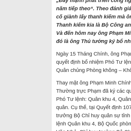
„Đẩy mạnh phát triển công n
năm tiếp theo“. Theo đánh gi
cố giành lấy thanh kiếm mà ô
Thanh kiếm kia là Bộ Công an
Và đến hôm nay ông Phạm Min
đó là ông Thủ tướng ký bổ n
Ngày 15 Tháng Chính, ông Phạ
quyết định bổ nhiệm Phó Tư lệ
Quân chủng Phòng không – Kh
Thay mặt ông Phạm Minh Chính
Thường trực Phạm đã ký các qu
Phó Tư lệnh: Quân khu 4, Quâ
quân. Cụ thể, tại Quyết định 1
trưởng Bộ Chỉ huy quân sự tỉn
lệnh Quân khu 4, Bộ Quốc phòn