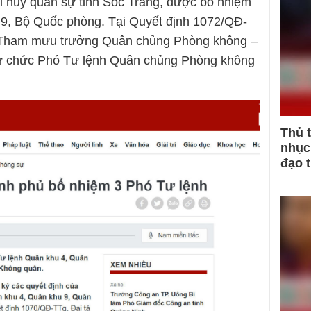
ỉ huy quân sự tỉnh Sóc Trăng, được bổ nhiệm
 9, Bộ Quốc phòng. Tại Quyết định 1072/QĐ-
 Tham mưu trưởng Quân chủng Phòng không –
ữ chức Phó Tư lệnh Quân chủng Phòng không
Thủ 
nhục 
đạo 