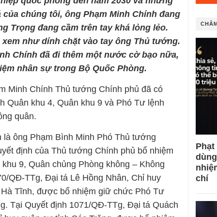
ghiệp quốc phòng đến năm 2030 và những
á của chúng tôi, ông Phạm Minh Chính đang
CHÂM
ng Trọng đang cầm trên tay khá lỏng lẻo.
 xem như dính chặt vào tay ông Thủ tướng.
h Chính đã đi thêm một nước cờ bạo nữa,
hiệm nhân sự trong Bộ Quốc Phòng.
m Minh Chính Thủ tướng Chính phủ đã có
nh Quân khu 4, Quân khu 9 và Phó Tư lệnh
ông quân.
 là ông Phạm Bình Minh Phó Thủ tướng
Phạt
yết định của Thủ tướng Chính phủ bổ nhiệm
dùng
n khu 9, Quân chủng Phòng không – Không
nhiệ
070/QĐ-TTg, Đại tá Lê Hồng Nhân, Chỉ huy
chí
h Hà Tĩnh, được bổ nhiệm giữ chức Phó Tư
g. Tại Quyết định 1071/QĐ-TTg, Đại tá Quách