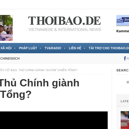
 đã được chính thức xác nhận
3 Jahren ago
XÃ HỘI
PHÁP LUẬT
TV&RADIO
LIÊN HỆ
TÀI TRỢ CHO THOIBAO.D
CHINESISCH
F
ỚC CỜ BẠO, THỦ CHÍNH GIÀNH “GƯƠM” CHIẾN TỔNG?
SEARC
Thủ Chính giành
 Tổng?
LAT