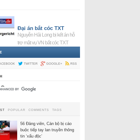
Đại án bắt cóc TXT
Nguyễn Hải Long bị kết án hỗ
trợ mật vụ VN bắt cóc TXT
E
ACEBOOK
TWITTER
GOOGLE+
RSS
H
EST
POPULAR
COMMENTS
TAGS
56 Đảng viên, Cán bộ bị cáo
buộc tiếp tay lan truyền thông
tin ‘xấu độc’