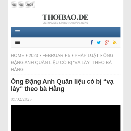
08
08
2026
HOME
2023
FEBRUAR
5
PHÁP LUẬT
ÔNG
ĐẶNG ANH QUÂN LIỆU CÓ BỊ “VẠ LÂY” THEO BÀ
HẰNG
Ông Đặng Anh Quân liệu có bị “vạ
lây” theo bà Hằng
05/02/2023
|