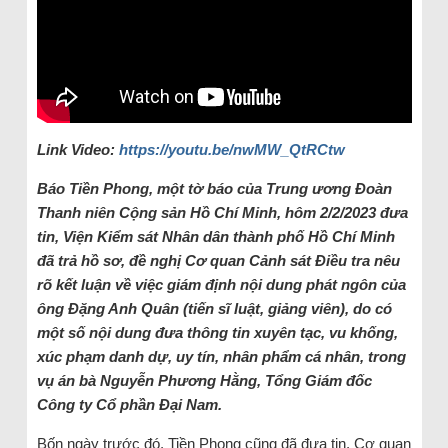
Link Video:
https://youtu.be/nwMW_QtRCtw
Báo Tiền Phong, một tờ báo của Trung ương Đoàn
Thanh niên Cộng sản Hồ Chí Minh, hôm 2/2/2023 đưa
tin, Viện Kiểm sát Nhân dân thành phố Hồ Chí Minh
đã trả hồ sơ, đề nghị Cơ quan Cảnh sát Điều tra nêu
rõ kết luận về việc giám định nội dung phát ngôn của
ông Đặng Anh Quân (tiến sĩ luật, giảng viên), do có
một số nội dung đưa thông tin xuyên tạc, vu khống,
xúc phạm danh dự, uy tín, nhân phẩm cá nhân, trong
vụ án bà Nguyễn Phương Hằng, Tổng Giám đốc
Công ty Cổ phần Đại Nam.
Bốn ngày trước đó, Tiền Phong cũng đã đưa tin, Cơ quan