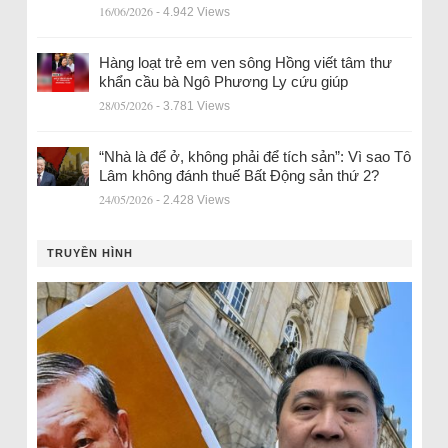
16/06/2026
- 4.942 Views
Hàng loạt trẻ em ven sông Hồng viết tâm thư
khẩn cầu bà Ngô Phương Ly cứu giúp
28/05/2026
- 3.781 Views
“Nhà là để ở, không phải để tích sản”: Vì sao Tô
Lâm không đánh thuế Bất Động sản thứ 2?
24/05/2026
- 2.428 Views
TRUYỀN HÌNH