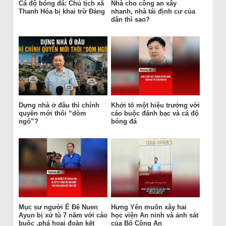
Cá độ bóng đá: Chủ tịch xã
Nhà cho công an xây
Thanh Hóa bị khai trừ Đảng
nhanh, nhà tái định cư của
dân thì sao?
Dựng nhà ở đâu thì chính
Khởi tố một hiệu trưởng với
quyền mới thôi “dòm
cáo buộc đánh bạc và cá độ
ngó”?
bóng đá
Mục sư người Ê Đê Nuen
Hưng Yên muốn xây hai
Ayun bị xử tù 7 năm với cáo
học viện An ninh và ảnh sát
buộc ‚phá hoại đoàn kết
của Bộ Công An