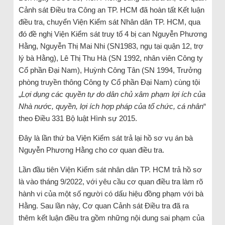
Cảnh sát Điều tra Công an TP. HCM đã hoàn tất Kết luận
điều tra, chuyển Viện Kiểm sát Nhân dân TP. HCM, qua
đó đề nghị Viện Kiểm sát truy tố 4 bị can Nguyễn Phương
Hằng, Nguyễn Thị Mai Nhi (SN1983, ngụ tại quận 12, trợ
lý bà Hằng), Lê Thị Thu Hà (SN 1992, nhân viên Công ty
Cổ phần Đại Nam), Huỳnh Công Tân (SN 1994, Trưởng
phòng truyền thông Công ty Cổ phần Đại Nam) cùng tội
„
Lợi dụng các quyền tự do dân chủ xâm phạm lợi ích của
Nhà nước, quyền, lợi ích hợp pháp của tổ chức, cá nhân
“
theo Điều 331 Bộ luật Hình sự 2015.
Đây là lần thứ ba Viện Kiểm sát trả lại hồ sơ vụ án bà
Nguyễn Phương Hằng cho cơ quan điều tra.
Lần đầu tiên Viện Kiểm sát nhân dân TP. HCM trả hồ sơ
là vào tháng 9/2022, với yêu cầu cơ quan điều tra làm rõ
hành vi của một số người có dấu hiệu đồng phạm với bà
Hằng. Sau lần này, Cơ quan Cảnh sát Điều tra đã ra
thêm kết luận điều tra gồm những nội dung sai phạm của