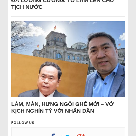
ĐÁ LƯƠNG CƯỜNG, TÔ LÂM LÊN CHỦ
TỊCH NƯỚC
LÂM, MẪN, HƯNG NGỒI GHẾ MỚI – VỞ
KỊCH NGHÌN TỶ VỚI NHÂN DÂN
FOLLOW US