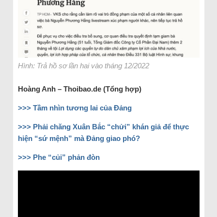
Hình: Trả hồ sơ lần hai vào tháng 12/2022
Hoàng Anh – Thoibao.de (Tổng hợp)
>>> Tầm nhìn tương lai của Đảng
>>> Phải chăng Xuân Bắc “chửi” khán giả để thực
hiện “sứ mệnh” mà Đảng giao phó?
>>> Phe “củi” phản đòn