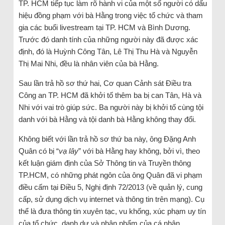
TP. HCM tiếp tục làm rõ hành vi của một số người có dấu
hiệu đồng phạm với bà Hằng trong việc tổ chức và tham
gia các buổi livestream tại TP. HCM và Bình Dương.
Trước đó danh tính của những người này đã được xác
định, đó là Huỳnh Công Tân, Lê Thị Thu Hà và Nguyễn
Thị Mai Nhi, đều là nhân viên của bà Hằng.
Sau lần trả hồ sơ thứ hai, Cơ quan Cảnh sát Điều tra
Công an TP. HCM đã khởi tố thêm ba bị can Tân, Hà và
Nhi với vai trò giúp sức. Ba người này bị khởi tố cùng tội
danh với bà Hằng và tội danh bà Hằng không thay đổi.
Không biết với lần trả hồ sơ thứ ba này, ông Đặng Anh
Quân có bị “
vạ lây
” với bà Hằng hay không, bởi vì, theo
kết luận giám định của Sở Thông tin và Truyền thông
TP.HCM, có những phát ngôn của ông Quân đã vi phạm
điều cấm tại Điều 5, Nghị định 72/2013 (về quản lý, cung
cấp, sử dụng dịch vụ internet và thông tin trên mạng). Cụ
thể là đưa thông tin xuyên tạc, vu khống, xúc phạm uy tín
của tổ chức, danh dự và nhân phẩm của cá nhân.