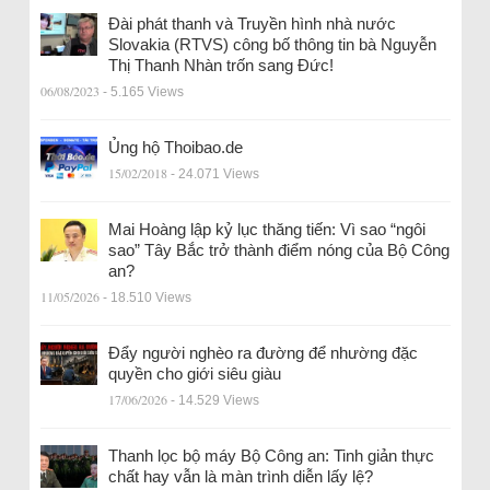
Đài phát thanh và Truyền hình nhà nước
Slovakia (RTVS) công bố thông tin bà Nguyễn
Thị Thanh Nhàn trốn sang Đức!
06/08/2023
- 5.165 Views
Ủng hộ Thoibao.de
15/02/2018
- 24.071 Views
Mai Hoàng lập kỷ lục thăng tiến: Vì sao “ngôi
sao” Tây Bắc trở thành điểm nóng của Bộ Công
an?
11/05/2026
- 18.510 Views
Đẩy người nghèo ra đường để nhường đặc
quyền cho giới siêu giàu
17/06/2026
- 14.529 Views
Thanh lọc bộ máy Bộ Công an: Tinh giản thực
chất hay vẫn là màn trình diễn lấy lệ?