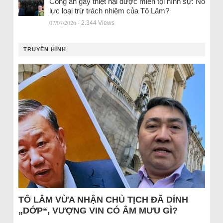
Công an gây thiệt hại được miễn tội hình sự: Nỗ
lực loại trừ trách nhiệm của Tô Lâm?
07/07/2026
- 2.344 Views
TRUYỀN HÌNH
TÔ LÂM VỪA NHẬN CHỦ TỊCH ĐÃ DÍNH
„DỚP“, VƯỢNG VIN CÓ ÂM MƯU GÌ?