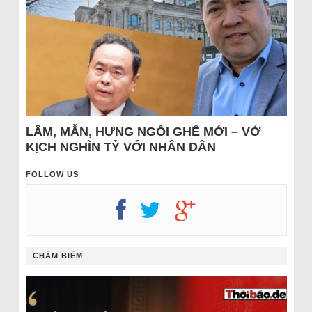
LÂM, MẪN, HƯNG NGỒI GHẾ MỚI – VỞ
KỊCH NGHÌN TỶ VỚI NHÂN DÂN
FOLLOW US
CHÂM BIẾM