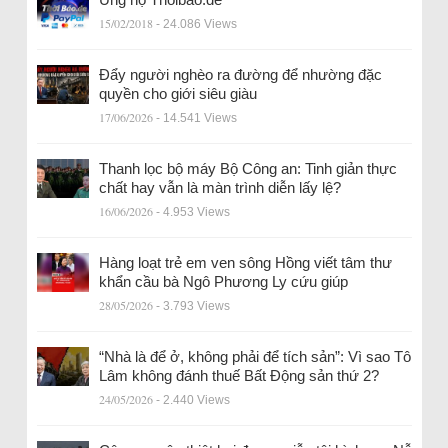
15/02/2018
- 24.086 Views
Đẩy người nghèo ra đường để nhường đặc
quyền cho giới siêu giàu
17/06/2026
- 14.541 Views
Thanh lọc bộ máy Bộ Công an: Tinh giản thực
chất hay vẫn là màn trình diễn lấy lệ?
16/06/2026
- 4.953 Views
Hàng loạt trẻ em ven sông Hồng viết tâm thư
khẩn cầu bà Ngô Phương Ly cứu giúp
28/05/2026
- 3.793 Views
“Nhà là để ở, không phải để tích sản”: Vì sao Tô
Lâm không đánh thuế Bất Động sản thứ 2?
24/05/2026
- 2.440 Views