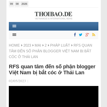
09
08
2026
HOME
2023
MAI
2
PHÁP LUẬT
RFS QUAN
TÂM ĐẾN SỐ PHẬN BLOGGER VIỆT NAM BỊ BẮT
CÓC Ở THÁI LAN
RFS quan tâm đến số phận blogger
Việt Nam bị bắt cóc ở Thái Lan
02/05/2023
|