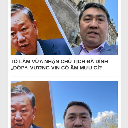
TÔ LÂM VỪA NHẬN CHỦ TỊCH ĐÃ DÍNH
„DỚP“, VƯỢNG VIN CÓ ÂM MƯU GÌ?