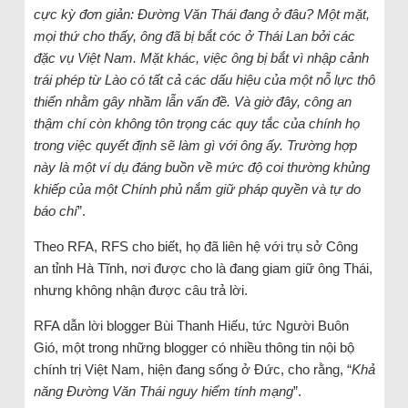
cực kỳ đơn giản: Đường Văn Thái đang ở đâu? Một mặt,
mọi thứ cho thấy, ông đã bị bắt cóc ở Thái Lan bởi các
đặc vụ Việt Nam. Mặt khác, việc ông bị bắt vì nhập cảnh
trái phép từ Lào có tất cả các dấu hiệu của một nỗ lực thô
thiển nhằm gây nhầm lẫn vấn đề. Và giờ đây, công an
thậm chí còn không tôn trọng các quy tắc của chính họ
trong việc quyết định sẽ làm gì với ông ấy. Trường hợp
này là một ví dụ đáng buồn về mức độ coi thường khủng
khiếp của một Chính phủ nắm giữ pháp quyền và tự do
báo chí
”.
Theo RFA, RFS cho biết, họ đã liên hệ với trụ sở Công
an tỉnh Hà Tĩnh, nơi được cho là đang giam giữ ông Thái,
nhưng không nhận được câu trả lời.
RFA dẫn lời blogger Bùi Thanh Hiếu, tức Người Buôn
Gió, một trong những blogger có nhiều thông tin nội bộ
chính trị Việt Nam, hiện đang sống ở Đức, cho rằng, “
Khả
năng Đường Văn Thái nguy hiểm tính mạng
”.