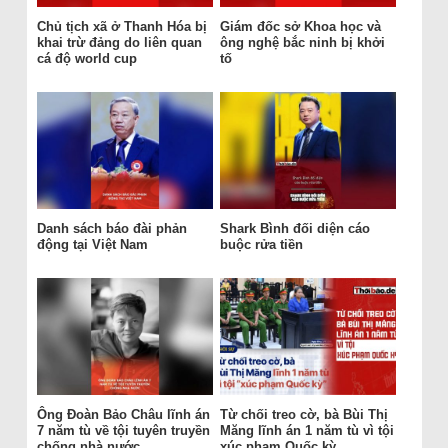
Chủ tịch xã ở Thanh Hóa bị
Giám đốc sở Khoa học và
khai trừ đảng do liên quan
ông nghệ bắc ninh bị khởi
cá độ world cup
tố
Danh sách báo đài phản
Shark Bình đối diện cáo
động tại Việt Nam
buộc rửa tiền
Ông Đoàn Bảo Châu lĩnh án
Từ chối treo cờ, bà Bùi Thị
7 năm tù về tội tuyên truyền
Măng lĩnh án 1 năm tù vì tội
chống nhà nước
xúc phạm Quốc kỳ