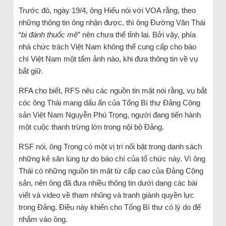
Trước đó, ngày 19/4, ông Hiếu nói với VOA rằng, theo
những thông tin ông nhận được, thì ông Đường Văn Thái
“
bị đánh thuốc mê
” nên chưa thể tỉnh lại. Bởi vậy, phía
nhà chức trách Việt Nam không thể cung cấp cho báo
chí Việt Nam một tấm ảnh nào, khi đưa thông tin về vụ
bắt giữ.
RFA cho biết, RFS nêu các nguồn tin mật nói rằng, vụ bắt
cóc ông Thái mang dấu ấn của Tổng Bí thư Đảng Cộng
sản Việt Nam Nguyễn Phú Trọng, người đang tiến hành
một cuộc thanh trừng lớn trong nội bộ Đảng.
RSF nói, ông Trọng có một vị trí nổi bật trong danh sách
những kẻ săn lùng tự do báo chí của tổ chức này. Vì ông
Thái có những nguồn tin mật từ cấp cao của Đảng Cộng
sản, nên ông đã đưa nhiều thông tin dưới dạng các bài
viết và video về tham nhũng và tranh giành quyền lực
trong Đảng. Điều này khiến cho Tổng Bí thư có lý do để
nhắm vào ông.