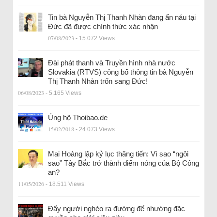
Tin bà Nguyễn Thị Thanh Nhàn đang ẩn náu tại
Đức đã được chính thức xác nhận
07/08/2023
- 15.072 Views
Đài phát thanh và Truyền hình nhà nước
Slovakia (RTVS) công bố thông tin bà Nguyễn
Thị Thanh Nhàn trốn sang Đức!
06/08/2023
- 5.165 Views
Ủng hộ Thoibao.de
15/02/2018
- 24.073 Views
Mai Hoàng lập kỷ lục thăng tiến: Vì sao “ngôi
sao” Tây Bắc trở thành điểm nóng của Bộ Công
an?
11/05/2026
- 18.511 Views
Đẩy người nghèo ra đường để nhường đặc