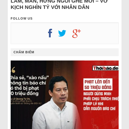
LÂM, MẪN, HƯNG NGỒI GHẾ MỚI – VỞ
KỊCH NGHÌN TỶ VỚI NHÂN DÂN
FOLLOW US
CHÂM BIẾM