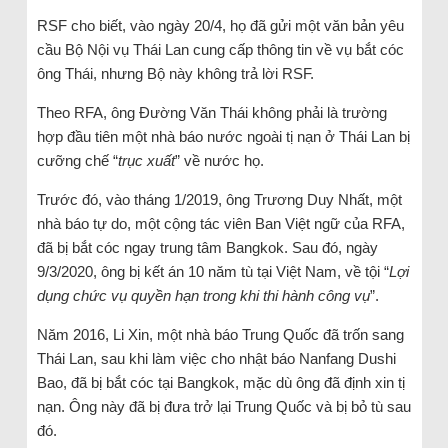
RSF cho biết, vào ngày 20/4, họ đã gửi một văn bản yêu
cầu Bộ Nội vụ Thái Lan cung cấp thông tin về vụ bắt cóc
ông Thái, nhưng Bộ này không trả lời RSF.
Theo RFA, ông Đường Văn Thái không phải là trường
hợp đầu tiên một nhà báo nước ngoài tị nạn ở Thái Lan bị
cưỡng chế “
trục xuất
” về nước họ.
Trước đó, vào tháng 1/2019, ông Trương Duy Nhất, một
nhà báo tự do, một cộng tác viên Ban Việt ngữ của RFA,
đã bị bắt cóc ngay trung tâm Bangkok. Sau đó, ngày
9/3/2020, ông bị kết án 10 năm tù tại Việt Nam, về tội “
Lợi
dụng chức vụ quyền hạn trong khi thi hành công vụ
”.
Năm 2016, Li Xin, một nhà báo Trung Quốc đã trốn sang
Thái Lan, sau khi làm việc cho nhật báo Nanfang Dushi
Bao, đã bị bắt cóc tại Bangkok, mặc dù ông đã định xin tị
nạn. Ông này đã bị đưa trở lại Trung Quốc và bị bỏ tù sau
đó.