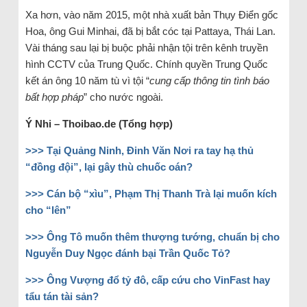
Xa hơn, vào năm 2015, một nhà xuất bản Thụy Điển gốc
Hoa, ông Gui Minhai, đã bị bắt cóc tại Pattaya, Thái Lan.
Vài tháng sau lại bị buộc phải nhận tội trên kênh truyền
hình CCTV của Trung Quốc. Chính quyền Trung Quốc
kết án ông 10 năm tù vì tội “
cung cấp thông tin tình báo
bất hợp pháp
” cho nước ngoài.
Ý Nhi – Thoibao.de (Tổng hợp)
>>> Tại Quảng Ninh, Đinh Văn Nơi ra tay hạ thủ
“đồng đội”, lại gây thù chuốc oán?
>>> Cán bộ “xìu”, Phạm Thị Thanh Trà lại muốn kích
cho “lên”
>>> Ông Tô muốn thêm thượng tướng, chuẩn bị cho
Nguyễn Duy Ngọc đánh bại Trần Quốc Tỏ?
>>> Ông Vượng đổ tỷ đô, cấp cứu cho VinFast hay
tẩu tán tài sản?