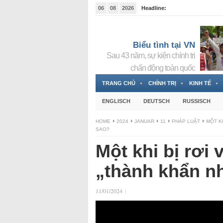
06
08
2026
Headline:
Tin bà Nguyễn Thị Thanh Nhàn đang ẩn náu tại Đức
Biểu tình tại VN
Sau 43 năm, sự kiện chính trị
chấn động toàn quốc
TRANG CHỦ
CHÍNH TRỊ
KINH TẾ
ENGLISCH
DEUTSCH
RUSSISCH
HOME
2024
JANUAR
11
PHÁP LUẬT
MỘT KH
SAO?
Một khi bị rơi 
„thành khẩn nh
11/01/2024
|