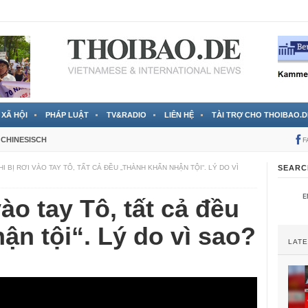
 đã được chính thức xác nhận
3 Jahren ago
XÃ HỘI
PHÁP LUẬT
TV&RADIO
LIÊN HỆ
TÀI TRỢ CHO THOIBAO.D
CHINESISCH
F
I BỊ RƠI VÀO TAY TÔ, TẤT CẢ ĐỀU „THÀNH KHẨN NHẬN TỘI“. LÝ DO VÌ
SEARC
vào tay Tô, tất cả đều
ận tội“. Lý do vì sao?
LAT