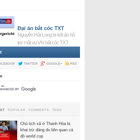
Đại án bắt cóc TXT
Nguyễn Hải Long bị kết án hỗ
trợ mật vụ VN bắt cóc TXT
E
ACEBOOK
TWITTER
GOOGLE+
RSS
H
EST
POPULAR
COMMENTS
TAGS
Chủ tịch xã ở Thanh Hóa bị
khai trừ đảng do liên quan cá
độ world cup