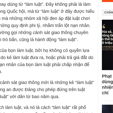
ay dùng từ “làm luật”. Đây không phải là làm
ong Quốc hội, mà từ “làm luật” ở đây được hiểu
CHÂM
h mà những nhóm xã hội đen áp đặt luật chơi
ững quy định phi lý, nhằm trấn lột nạn nhân.
ường gọi những cảnh sát giao thông chuyên
 trò bẩn, cũng là hành động “làm luật”.
 của bọn làm luật, bởi họ không có quyền lựa
do kẻ làm luật đưa ra, hoặc phải trả giá đắt do
nạn nhân của bọn làm luật phải chấp nhận để
n.
Phạt
dùng
 cảnh sát giao thông mới là những kẻ “làm luật”
nhiệ
ông an được Đảng cho phép đứng trên luật
chí
 luật” với dân từ bao năm qua.
 làm luật, và nó là cách “làm luật” rất phổ