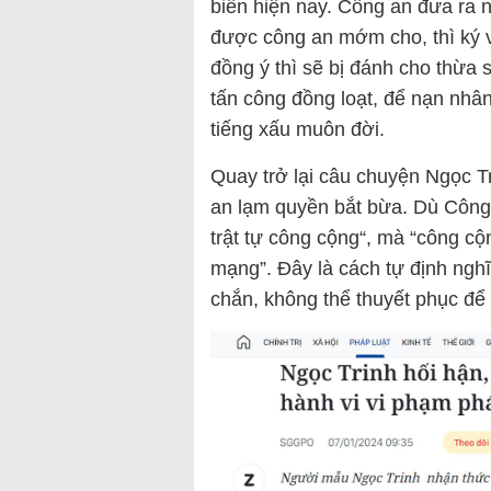
biến hiện nay. Công an đưa ra 
được công an mớm cho, thì ký 
đồng ý thì sẽ bị đánh cho thừa s
tấn công đồng loạt, để nạn nhâ
tiếng xấu muôn đời.
Quay trở lại câu chuyện Ngọc Tr
an lạm quyền bắt bừa. Dù Công a
trật tự công cộng“, mà “công cộ
mạng”. Đây là cách tự định nghĩ
chắn, không thể thuyết phục để 