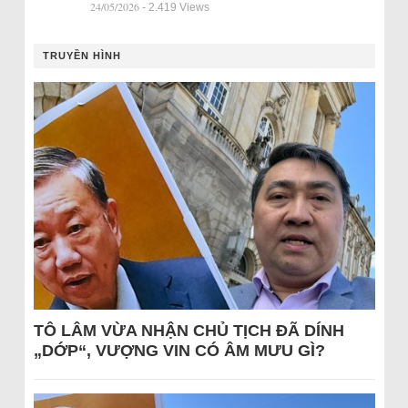
24/05/2026
- 2.419 Views
TRUYỀN HÌNH
TÔ LÂM VỪA NHẬN CHỦ TỊCH ĐÃ DÍNH
„DỚP“, VƯỢNG VIN CÓ ÂM MƯU GÌ?