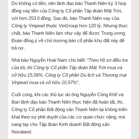
Do không có tiền, nên lãnh đạo báo Thanh Niên ký 3 hợp
đồng vay tiền của Công ty Cổ phần Tập đoàn Mặt Trời,
với hơn 253 tỉ đồng. Sau đó, báo Thanh Niên vay của
Công ty Vinpearl thuộc VinGroup hơn 120 tỷ. Nhưng thực
chất, báo Thanh Niên làm như vậy để được Trung ương
Đoàn đồng ý về chủ trương bán cổ phần khu đất này để
trả nợ.
Nhà báo Nguyễn Hoài Nam cho biết:
“Theo hồ sơ điều tra
của tôi, thì Công ty Cổ phần Tập đoàn Mặt Trời mua và
sở hữu 15,58%. Công ty Cổ phần Du lịch và Thương mại
Vinpearl mua và sở hữu 10,57%”
.
Cuối cùng, khi các thủ tục do ông Nguyễn Công Khế và
Ban lãnh đạo báo Thanh Niên thực hiện đã hoàn tất, thì,
Công ty Cổ phần Bất động sản Thanh Niên lại không triển
khai theo sự phê duyệt của các cơ quan chức năng, mà
sang tay cho Tập đoàn Kinh doanh Bất động sản
Novaland.