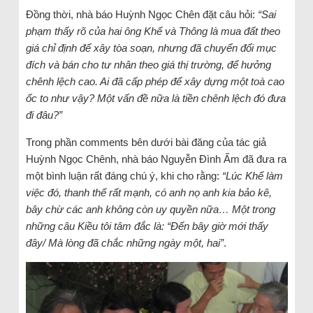
Đồng thời, nhà báo Huỳnh Ngọc Chên đặt câu hỏi:
“Sai
phạm thấy rõ của hai ông Khế và Thông là mua đất theo
giá chỉ định để xây tòa soạn, nhưng đã chuyển đổi mục
đích và bán cho tư nhân theo giá thị trường, để hưởng
chênh lệch cao. Ai đã cấp phép để xây dựng một toà cao
ốc to như vậy? Một vấn đề nữa là tiền chênh lệch đó đưa
đi đâu?”
Trong phần comments bên dưới bài đăng của tác giả
Huỳnh Ngọc Chênh, nhà báo Nguyễn Đình Ấm đã đưa ra
một bình luận rất đáng chú ý, khi cho rằng:
“Lúc Khế làm
việc đó, thanh thế rất mạnh, có anh nọ anh kia bảo kê,
bây chừ các anh không còn uy quyền nữa… Một trong
những câu Kiều tôi tâm đắc là: “Đến bây giờ mới thấy
đây/ Mà lòng đã chắc những ngày một, hai”
.