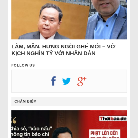
LÂM, MẪN, HƯNG NGỒI GHẾ MỚI – VỞ
KỊCH NGHÌN TỶ VỚI NHÂN DÂN
FOLLOW US
CHÂM BIẾM