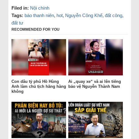
Filed in:
Nội chính
Tags:
báo thanh niên
,
hot
,
Nguyễn Công Khế
,
đất công
,
đất tư
RECOMMENDED FOR YOU
Con dâu tỷ phú Hồ Hùng
Ai „quay xe“ và ai lên tiếng
Anh làm chủ tịch hãng hàng
bảo vệ Nguyễn Thành Nam
không