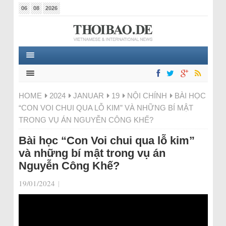
06
08
2026
HOME
2024
JANUAR
19
NỘI CHÍNH
BÀI HỌC
“CON VOI CHUI QUA LỖ KIM” VÀ NHỮNG BÍ MẬT
TRONG VỤ ÁN NGUYỄN CÔNG KHẾ?
Bài học “Con Voi chui qua lỗ kim”
và những bí mật trong vụ án
Nguyễn Công Khế?
19/01/2024
|