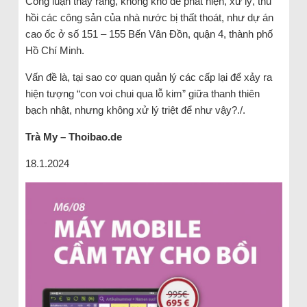
Công luận thấy rằng, không khó để phát hiện, xử lý, thu
hồi các công sản của nhà nước bị thất thoát, như dự án
cao ốc ở số 151 – 155 Bến Vân Đồn, quận 4, thành phố
Hồ Chí Minh.
Vấn đề là, tại sao cơ quan quản lý các cấp lại để xảy ra
hiện tượng “con voi chui qua lỗ kim” giữa thanh thiên
bạch nhật, nhưng không xử lý triệt để như vậy?./.
Trà My – Thoibao.de
18.1.2024