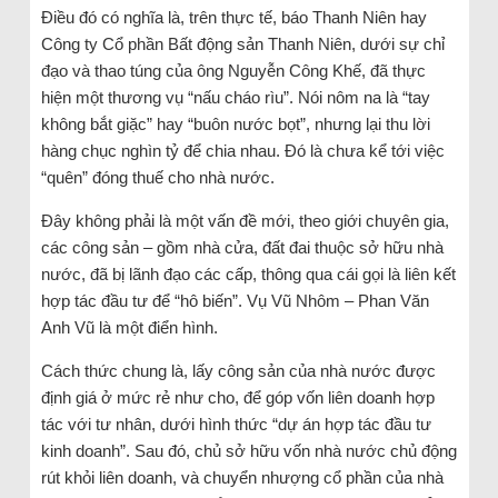
Điều đó có nghĩa là, trên thực tế, báo Thanh Niên hay
Công ty Cổ phần Bất động sản Thanh Niên, dưới sự chỉ
đạo và thao túng của ông Nguyễn Công Khế, đã thực
hiện một thương vụ “nấu cháo rìu”. Nói nôm na là “tay
không bắt giặc” hay “buôn nước bọt”, nhưng lại thu lời
hàng chục nghìn tỷ để chia nhau. Đó là chưa kể tới việc
“quên” đóng thuế cho nhà nước.
Đây không phải là một vấn đề mới, theo giới chuyên gia,
các công sản – gồm nhà cửa, đất đai thuộc sở hữu nhà
nước, đã bị lãnh đạo các cấp, thông qua cái gọi là liên kết
hợp tác đầu tư để “hô biến”. Vụ Vũ Nhôm – Phan Văn
Anh Vũ là một điển hình.
Cách thức chung là, lấy công sản của nhà nước được
định giá ở mức rẻ như cho, để góp vốn liên doanh hợp
tác với tư nhân, dưới hình thức “dự án hợp tác đầu tư
kinh doanh”. Sau đó, chủ sở hữu vốn nhà nước chủ động
rút khỏi liên doanh, và chuyển nhượng cổ phần của nhà