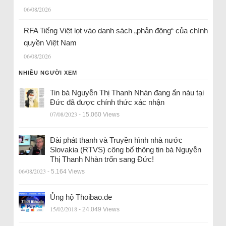
06/08/2026
RFA Tiếng Việt lọt vào danh sách „phản động“ của chính
quyền Việt Nam
06/08/2026
NHIỀU NGƯỜI XEM
Tin bà Nguyễn Thị Thanh Nhàn đang ẩn náu tại
Đức đã được chính thức xác nhận
07/08/2023
- 15.060 Views
Đài phát thanh và Truyền hình nhà nước
Slovakia (RTVS) công bố thông tin bà Nguyễn
Thị Thanh Nhàn trốn sang Đức!
06/08/2023
- 5.164 Views
Ủng hộ Thoibao.de
15/02/2018
- 24.049 Views