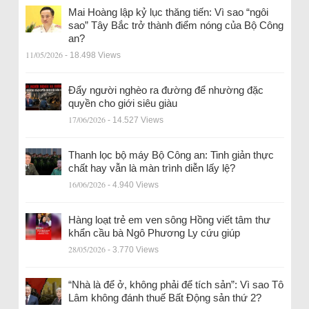
Mai Hoàng lập kỷ lục thăng tiến: Vì sao “ngôi
sao” Tây Bắc trở thành điểm nóng của Bộ Công
an?
11/05/2026
- 18.498 Views
Đẩy người nghèo ra đường để nhường đặc
quyền cho giới siêu giàu
17/06/2026
- 14.527 Views
Thanh lọc bộ máy Bộ Công an: Tinh giản thực
chất hay vẫn là màn trình diễn lấy lệ?
16/06/2026
- 4.940 Views
Hàng loạt trẻ em ven sông Hồng viết tâm thư
khẩn cầu bà Ngô Phương Ly cứu giúp
28/05/2026
- 3.770 Views
“Nhà là để ở, không phải để tích sản”: Vì sao Tô
Lâm không đánh thuế Bất Động sản thứ 2?