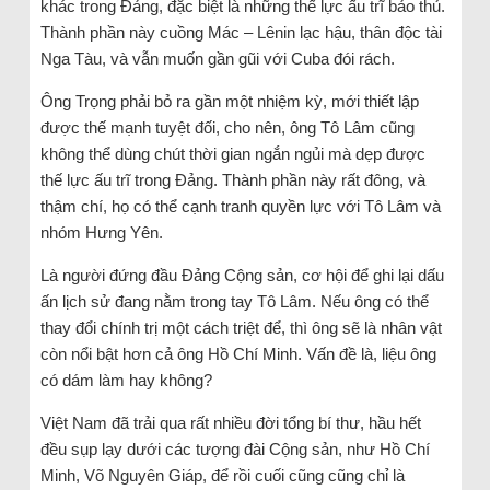
khác trong Đảng, đặc biệt là những thế lực ấu trĩ bảo thủ.
Thành phần này cuồng Mác – Lênin lạc hậu, thân độc tài
Nga Tàu, và vẫn muốn gần gũi với Cuba đói rách.
Ông Trọng phải bỏ ra gần một nhiệm kỳ, mới thiết lập
được thế mạnh tuyệt đối, cho nên, ông Tô Lâm cũng
không thể dùng chút thời gian ngắn ngủi mà dẹp được
thế lực ấu trĩ trong Đảng. Thành phần này rất đông, và
thậm chí, họ có thể cạnh tranh quyền lực với Tô Lâm và
nhóm Hưng Yên.
Là người đứng đầu Đảng Cộng sản, cơ hội để ghi lại dấu
ấn lịch sử đang nằm trong tay Tô Lâm. Nếu ông có thể
thay đổi chính trị một cách triệt để, thì ông sẽ là nhân vật
còn nổi bật hơn cả ông Hồ Chí Minh. Vấn đề là, liệu ông
có dám làm hay không?
Việt Nam đã trải qua rất nhiều đời tổng bí thư, hầu hết
đều sụp lạy dưới các tượng đài Cộng sản, như Hồ Chí
Minh, Võ Nguyên Giáp, để rồi cuối cũng cũng chỉ là