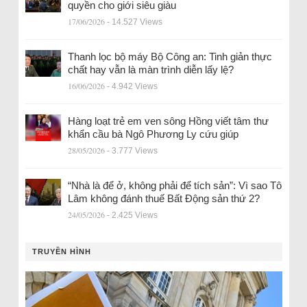
quyền cho giới siêu giàu
17/06/2026
- 14.527 Views
Thanh lọc bộ máy Bộ Công an: Tinh giản thực
chất hay vẫn là màn trình diễn lấy lệ?
16/06/2026
- 4.942 Views
Hàng loạt trẻ em ven sông Hồng viết tâm thư
khẩn cầu bà Ngô Phương Ly cứu giúp
28/05/2026
- 3.777 Views
“Nhà là để ở, không phải để tích sản”: Vì sao Tô
Lâm không đánh thuế Bất Động sản thứ 2?
24/05/2026
- 2.425 Views
TRUYỀN HÌNH