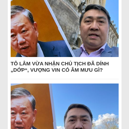
TÔ LÂM VỪA NHẬN CHỦ TỊCH ĐÃ DÍNH
„DỚP“, VƯỢNG VIN CÓ ÂM MƯU GÌ?