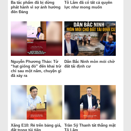
Ba tác phẩm đã bị dừng
Tô Lâm đã có tất cả quyền
phát hành vì sợ ảnh hưởng
lực như mong muốn
đến Đảng
Nguyễn Phương Thảo: Từ
Dân Bắc Ninh mòn mỏi chờ
“hạt giống đỏ” đến khai trừ
đất tái định cư
chỉ sau một năm, chuyện gì
đã xảy ra
Xăng E10: Rẻ trên bảng giá,
Trần Sỹ Thanh tát thẳng mặt
đắt trong túi tiền
Tô Lâm