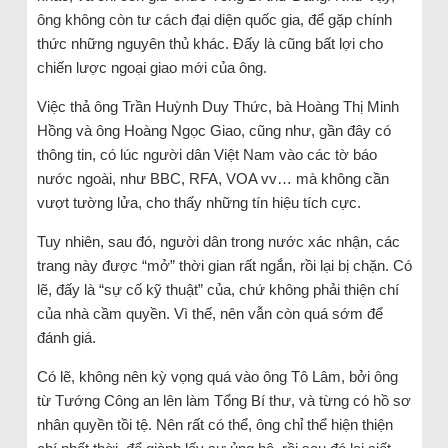
ông không còn tư cách đại diện quốc gia, để gặp chính
thức những nguyên thủ khác. Đấy là cũng bất lợi cho
chiến lược ngoại giao mới của ông.
Việc thả ông Trần Huỳnh Duy Thức, bà Hoàng Thị Minh
Hồng và ông Hoàng Ngọc Giao, cũng như, gần đây có
thông tin, có lúc người dân Việt Nam vào các tờ báo
nước ngoài, như BBC, RFA, VOA vv… mà không cần
vượt tường lửa, cho thấy những tín hiệu tích cực.
Tuy nhiên, sau đó, người dân trong nước xác nhận, các
trang này được “mở” thời gian rất ngắn, rồi lại bị chặn. Có
lẽ, đấy là “sự cố kỹ thuật” của, chứ không phải thiện chí
của nhà cầm quyền. Vì thế, nên vẫn còn quá sớm để
đánh giá.
Có lẽ, không nên kỳ vọng quá vào ông Tô Lâm, bởi ông
từ Tướng Công an lên làm Tổng Bí thư, và từng có hồ sơ
nhân quyền tồi tệ. Nên rất có thể, ông chỉ thể hiện thiện