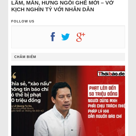
LÂM, MẪN, HƯNG NGỒI GHẾ MỚI – VỞ
KỊCH NGHÌN TỶ VỚI NHÂN DÂN
FOLLOW US
CHÂM BIẾM