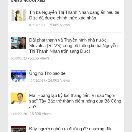
NHIỀU NGƯỜI XEM
Tin bà Nguyễn Thị Thanh Nhàn đang ẩn náu tại
Đức đã được chính thức xác nhận
07/08/2023
- 15.069 Views
Đài phát thanh và Truyền hình nhà nước
Slovakia (RTVS) công bố thông tin bà Nguyễn
Thị Thanh Nhàn trốn sang Đức!
06/08/2023
- 5.165 Views
Ủng hộ Thoibao.de
15/02/2018
- 24.063 Views
Mai Hoàng lập kỷ lục thăng tiến: Vì sao “ngôi
sao” Tây Bắc trở thành điểm nóng của Bộ Công
an?
11/05/2026
- 18.506 Views
Đẩy người nghèo ra đường để nhường đặc