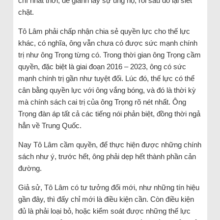
chí nhất thời, để giành lấy sự ủng hộ, rồi sau đó lại siết
chặt.
Tô Lâm phải chấp nhận chia sẻ quyền lực cho thế lực
khác, có nghĩa, ông vẫn chưa có được sức mạnh chính
trị như ông Trọng từng có. Trong thời gian ông Trọng cầm
quyền, đặc biệt là giai đoạn 2016 – 2023, ông có sức
mạnh chính trị gần như tuyệt đối. Lúc đó, thế lực có thể
cân bằng quyền lực với ông vắng bóng, và đó là thời kỳ
mà chính sách cai trị của ông Trọng rõ nét nhất. Ông
Trọng đàn áp tất cả các tiếng nói phản biệt, đồng thời ngả
hẳn về Trung Quốc.
Nay Tô Lâm cầm quyền, để thực hiện được những chính
sách như ý, trước hết, ông phải dẹp hết thành phần cản
đường.
Giả sử, Tô Lâm có tư tưởng đổi mới, như những tín hiệu
gần đây, thì đấy chỉ mới là điều kiện cần. Còn điều kiện
đủ là phải loại bỏ, hoặc kiểm soát được những thế lực