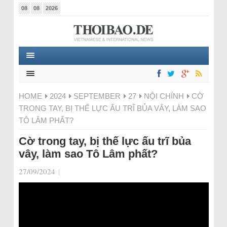
08
08
2026
HOME
2024
SEPTEMBER
27
NỘI CHÍNH
CỜ
TRONG TAY, BỊ THẾ LỰC ẤU TRĨ BỦA VÂY, LÀM SAO
TÔ LÂM PHẤT?
Cờ trong tay, bị thế lực ấu trĩ bủa
vây, làm sao Tô Lâm phất?
27/09/2024
|