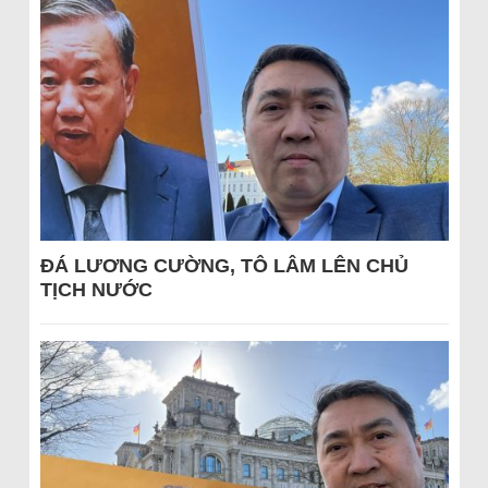
ĐÁ LƯƠNG CƯỜNG, TÔ LÂM LÊN CHỦ
TỊCH NƯỚC