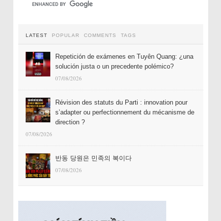
LATEST
POPULAR
COMMENTS
TAGS
Repetición de exámenes en Tuyên Quang: ¿una
solución justa o un precedente polémico?
07/08/2026
Révision des statuts du Parti : innovation pour
s’adapter ou perfectionnement du mécanisme de
direction ?
07/08/2026
반동 당원은 민족의 복이다
07/08/2026