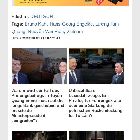
Filed in:
DEUTSCH
Tags:
Bruno Kahl
,
Hans-Georg Engelke
,
Lương Tam
Quang
,
Nguyễn Văn Hiền
,
Vietnam
RECOMMENDED FOR YOU
Warum wird der Fall des
Unbezahlbare
Prüfungsbetrugs in Tuyên
Luxusfahrzeuge: Ein
Quang immer noch auf die
Privileg für Führungskräfte
lange Bank geschoben und
oder eine Stärkung der
musste der
politischen Rückendeckung
Ministerpräsident
für Tô Lâm?
„eingreifen“?