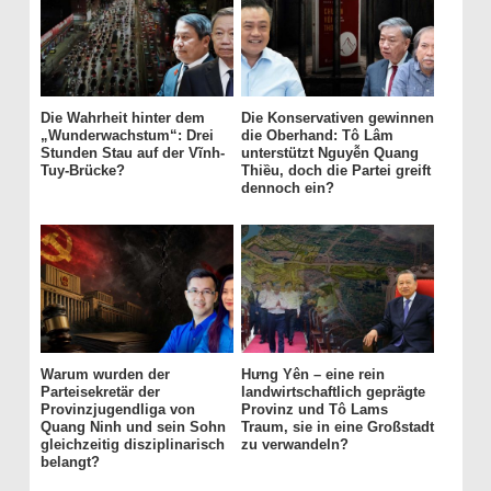
Die Wahrheit hinter dem
Die Konservativen gewinnen
„Wunderwachstum“: Drei
die Oberhand: Tô Lâm
Stunden Stau auf der Vĩnh-
unterstützt Nguyễn Quang
Tuy-Brücke?
Thiều, doch die Partei greift
dennoch ein?
Warum wurden der
Hưng Yên – eine rein
Parteisekretär der
landwirtschaftlich geprägte
Provinzjugendliga von
Provinz und Tô Lams
Quang Ninh und sein Sohn
Traum, sie in eine Großstadt
gleichzeitig disziplinarisch
zu verwandeln?
belangt?