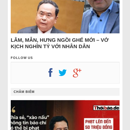
LÂM, MẪN, HƯNG NGỒI GHẾ MỚI – VỞ
KỊCH NGHÌN TỶ VỚI NHÂN DÂN
FOLLOW US
CHÂM BIẾM