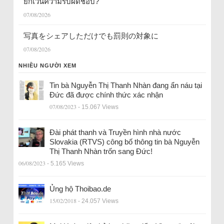
ยกเว้นความรับผิดชอบ?
07/08/2026
写真をシェアしただけでも罰則の対象に
07/08/2026
NHIỀU NGƯỜI XEM
Tin bà Nguyễn Thị Thanh Nhàn đang ẩn náu tại
Đức đã được chính thức xác nhận
07/08/2023
- 15.067 Views
Đài phát thanh và Truyền hình nhà nước
Slovakia (RTVS) công bố thông tin bà Nguyễn
Thị Thanh Nhàn trốn sang Đức!
06/08/2023
- 5.165 Views
Ủng hộ Thoibao.de
15/02/2018
- 24.057 Views