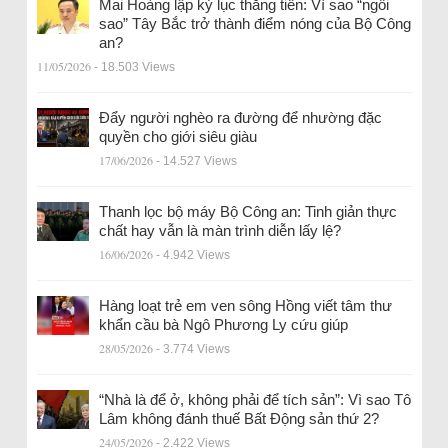
Mai Hoàng lập kỷ lục thăng tiến: Vì sao “ngôi
sao” Tây Bắc trở thành điểm nóng của Bộ Công
an?
11/05/2026
- 18.503 Views
Đẩy người nghèo ra đường để nhường đặc
quyền cho giới siêu giàu
17/06/2026
- 14.527 Views
Thanh lọc bộ máy Bộ Công an: Tinh giản thực
chất hay vẫn là màn trình diễn lấy lệ?
16/06/2026
- 4.942 Views
Hàng loạt trẻ em ven sông Hồng viết tâm thư
khẩn cầu bà Ngô Phương Ly cứu giúp
28/05/2026
- 3.774 Views
“Nhà là để ở, không phải để tích sản”: Vì sao Tô
Lâm không đánh thuế Bất Động sản thứ 2?
24/05/2026
- 2.422 Views