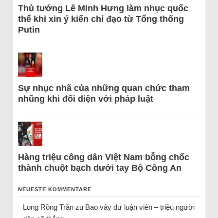
Thủ tướng Lê Minh Hưng làm nhục quốc
thể khi xin ý kiến chỉ đạo từ Tổng thống
Putin
Sự nhục nhã của những quan chức tham
nhũng khi đối diện với pháp luật
Hàng triệu công dân Việt Nam bỗng chốc
thành chuột bạch dưới tay Bộ Công An
NEUESTE KOMMENTARE
Long Rồng Trần
zu
Bao vây dư luận viên – triệu người