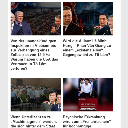
Von der unangekündigten
Wird die Allianz Lê Minh
Inspektion in Vietnam bis
Hưng – Phan Văn Giang zu
zur Verhängung eines
einem „existenziellen“
Zollsatzes von 12,5 %:
Gegengewicht zu Tô Lâm?
Warum haben die USA das
Vertrauen in Tô Lâm
verloren?
Wenn Unterlizenzen zu
Psychische Erkrankung
„Machtinsignien“ werden,
wird zum „Freifahrtschein“
die sich hinter dem Staat
für hochrangige