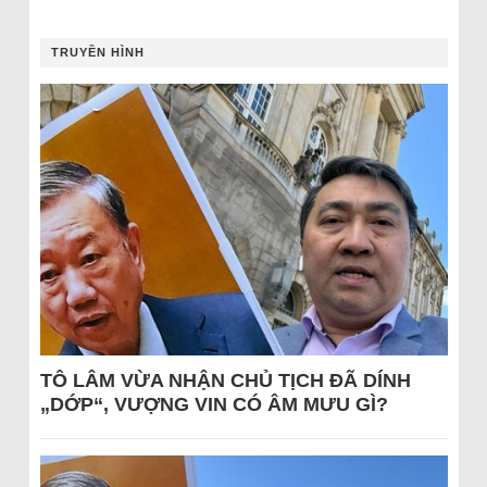
TRUYỀN HÌNH
TÔ LÂM VỪA NHẬN CHỦ TỊCH ĐÃ DÍNH
„DỚP“, VƯỢNG VIN CÓ ÂM MƯU GÌ?