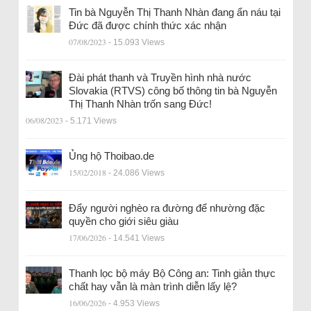
Tin bà Nguyễn Thị Thanh Nhàn đang ẩn náu tại
Đức đã được chính thức xác nhận
07/08/2023
- 15.093 Views
Đài phát thanh và Truyền hình nhà nước
Slovakia (RTVS) công bố thông tin bà Nguyễn
Thị Thanh Nhàn trốn sang Đức!
06/08/2023
- 5.171 Views
Ủng hộ Thoibao.de
15/02/2018
- 24.086 Views
Đẩy người nghèo ra đường để nhường đặc
quyền cho giới siêu giàu
17/06/2026
- 14.541 Views
Thanh lọc bộ máy Bộ Công an: Tinh giản thực
chất hay vẫn là màn trình diễn lấy lệ?
16/06/2026
- 4.953 Views