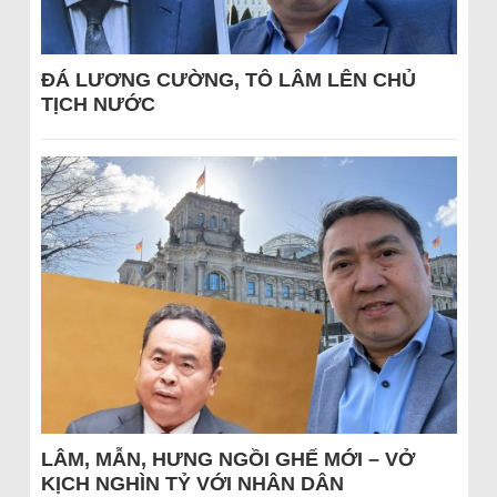
ĐÁ LƯƠNG CƯỜNG, TÔ LÂM LÊN CHỦ
TỊCH NƯỚC
LÂM, MẪN, HƯNG NGỒI GHẾ MỚI – VỞ
KỊCH NGHÌN TỶ VỚI NHÂN DÂN