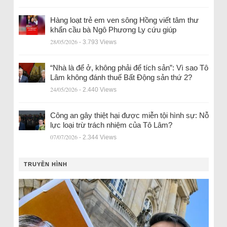
Hàng loạt trẻ em ven sông Hồng viết tâm thư
khẩn cầu bà Ngô Phương Ly cứu giúp
28/05/2026
- 3.793 Views
“Nhà là để ở, không phải để tích sản”: Vì sao Tô
Lâm không đánh thuế Bất Động sản thứ 2?
24/05/2026
- 2.440 Views
Công an gây thiệt hại được miễn tội hình sự: Nỗ
lực loại trừ trách nhiệm của Tô Lâm?
07/07/2026
- 2.344 Views
TRUYỀN HÌNH