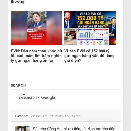
thường
EVN: Đầu năm than khóc bù
Vì sao EVN có 152.000 tỷ
lỗ, cuối năm ôm trăm nghìn
gửi ngân hàng vẫn đòi tăng
tỷ gửi ngân hàng ăn lãi
giá điện?
SEARCH
LATEST
POPULAR
COMMENTS
TAGS
Đất cho Công An thì ưu tiên, tái định cư cho dân