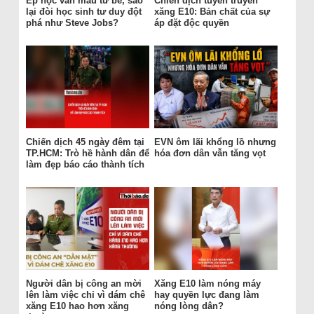
Ép học văn mẫu từ bé, sao
Chiến dịch tuyên truyền
lại đòi học sinh tư duy đột
xăng E10: Bản chất của sự
phá như Steve Jobs?
áp đặt độc quyền
Chiến dịch 45 ngày đêm tại
EVN ôm lãi khổng lồ nhưng
TP.HCM: Trò hề hành dân để
hóa đơn dân vẫn tăng vọt
làm đẹp báo cáo thành tích
Người dân bị công an mời
Xăng E10 làm nóng máy
lên làm việc chỉ vì dám chê
hay quyền lực đang làm
xăng E10 hao hơn xăng
nóng lòng dân?