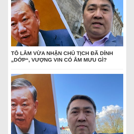
TÔ LÂM VỪA NHẬN CHỦ TỊCH ĐÃ DÍNH
„DỚP“, VƯỢNG VIN CÓ ÂM MƯU GÌ?