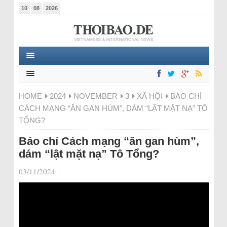
10
08
2026
HOME
2024
NOVEMBER
3
XÃ HỘI
BÁO CHÍ
CÁCH MẠNG “ĂN GAN HÙM”, DÁM “LẬT MẶT NẠ” TÔ
TỔNG?
Báo chí Cách mạng “ăn gan hùm”,
dám “lật mặt nạ” Tô Tổng?
03/11/2024
|