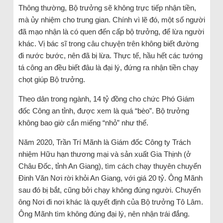
Thông thường, Bộ trưởng sẽ không trực tiếp nhận tiền,
mà ủy nhiệm cho trung gian. Chính vì lẽ đó, một số người
đã mạo nhận là có quen đến cấp bộ trưởng, để lừa người
khác. Vị bác sĩ trong câu chuyện trên không biết đường
đi nước bước, nên đã bị lừa. Thực tế, hầu hết các tướng
tá công an đều biết đâu là đại lý, đứng ra nhận tiền chạy
chọt giúp Bộ trưởng.
Theo dân trong ngành, 14 tỷ đồng cho chức Phó Giám
đốc Công an tỉnh, được xem là quá “bèo”. Bộ trưởng
không bao giờ cắn miếng “nhỏ” như thế.
Năm 2020, Trần Trí Mãnh là Giám đốc Công ty Trách
nhiệm Hữu hạn thương mại và sản xuất Gia Thịnh (ở
Châu Đốc, tỉnh An Giang), tìm cách chạy thuyên chuyển
Đinh Văn Nơi rời khỏi An Giang, với giá 20 tỷ. Ông Mãnh
sau đó bị bắt, cũng bởi chạy không đúng người. Chuyển
ông Nơi đi nơi khác là quyết định của Bộ trưởng Tô Lâm.
Ông Mãnh tìm không đúng đại lý, nên nhận trái đắng.