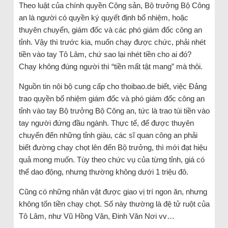
Theo luật của chính quyền Cộng sản, Bộ trưởng Bộ Công
an là người có quyền ký quyết định bổ nhiệm, hoặc
thuyên chuyển, giám đốc và các phó giám đốc công an
tỉnh. Vậy thì trước kia, muốn chạy được chức, phải nhét
tiền vào tay Tô Lâm, chứ sao lại nhét tiền cho ai đó?
Chạy không đúng người thì “tiền mất tật mang” mà thôi.
Nguồn tin nội bộ cung cấp cho thoibao.de biết, việc Đảng
trao quyền bổ nhiệm giám đốc và phó giám đốc công an
tỉnh vào tay Bộ trưởng Bộ Công an, tức là trao túi tiền vào
tay người đứng đầu ngành. Thực tế, để được thuyên
chuyển đến những tỉnh giàu, các sĩ quan công an phải
biết đường chạy chọt lên đến Bộ trưởng, thì mới đạt hiệu
quả mong muốn. Tùy theo chức vụ của từng tỉnh, giá có
thể dao động, nhưng thường không dưới 1 triệu đô.
Cũng có những nhân vật được giao vị trí ngon ăn, nhưng
không tốn tiền chạy chọt. Số này thường là đệ tử ruột của
Tô Lâm, như Vũ Hồng Văn, Đinh Văn Nơi vv…