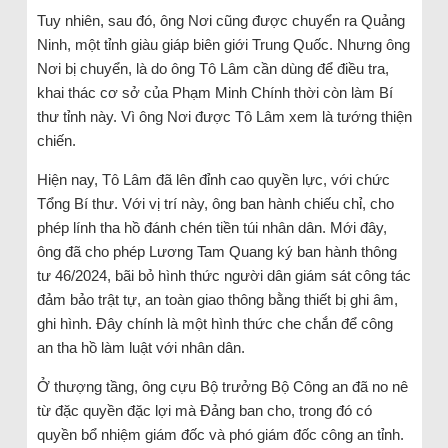
Tuy nhiên, sau đó, ông Nơi cũng được chuyển ra Quảng
Ninh, một tỉnh giàu giáp biên giới Trung Quốc. Nhưng ông
Nơi bị chuyển, là do ông Tô Lâm cần dùng để điều tra,
khai thác cơ sở của Phạm Minh Chính thời còn làm Bí
thư tỉnh này. Vì ông Nơi được Tô Lâm xem là tướng thiện
chiến.
Hiện nay, Tô Lâm đã lên đỉnh cao quyền lực, với chức
Tổng Bí thư. Với vị trí này, ông ban hành chiếu chỉ, cho
phép lính tha hồ đánh chén tiền túi nhân dân. Mới đây,
ông đã cho phép Lương Tam Quang ký ban hành thông
tư 46/2024, bãi bỏ hình thức người dân giám sát công tác
đảm bảo trật tự, an toàn giao thông bằng thiết bị ghi âm,
ghi hình. Đây chính là một hình thức che chắn để công
an tha hồ làm luật với nhân dân.
Ở thượng tầng, ông cựu Bộ trưởng Bộ Công an đã no nê
từ đặc quyền đặc lợi mà Đảng ban cho, trong đó có
quyền bổ nhiệm giám đốc và phó giám đốc công an tỉnh.