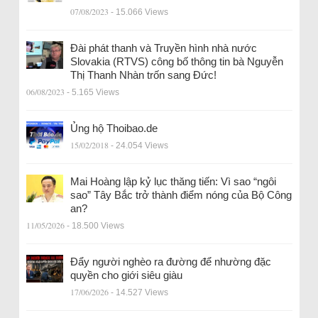
07/08/2023
- 15.066 Views
Đài phát thanh và Truyền hình nhà nước
Slovakia (RTVS) công bố thông tin bà Nguyễn
Thị Thanh Nhàn trốn sang Đức!
06/08/2023
- 5.165 Views
Ủng hộ Thoibao.de
15/02/2018
- 24.054 Views
Mai Hoàng lập kỷ lục thăng tiến: Vì sao “ngôi
sao” Tây Bắc trở thành điểm nóng của Bộ Công
an?
11/05/2026
- 18.500 Views
Đẩy người nghèo ra đường để nhường đặc
quyền cho giới siêu giàu
17/06/2026
- 14.527 Views