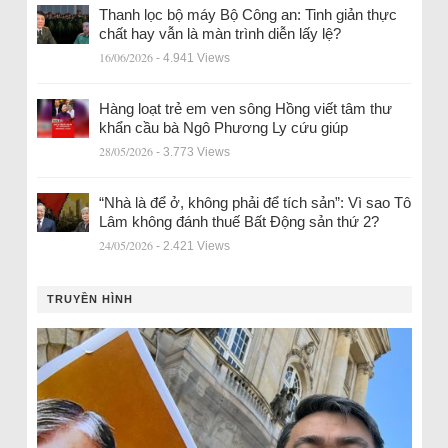
Thanh lọc bộ máy Bộ Công an: Tinh giản thực
chất hay vẫn là màn trình diễn lấy lệ?
16/06/2026
- 4.941 Views
Hàng loạt trẻ em ven sông Hồng viết tâm thư
khẩn cầu bà Ngô Phương Ly cứu giúp
28/05/2026
- 3.773 Views
“Nhà là để ở, không phải để tích sản”: Vì sao Tô
Lâm không đánh thuế Bất Động sản thứ 2?
24/05/2026
- 2.421 Views
TRUYỀN HÌNH