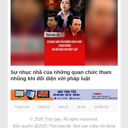
Sự nhục nhã của những quan chức tham
nhũng khi đối diện với pháp luật
Trang chủ
Chính trị
Kinh tế
Xã hội
QUÂN SỰ
© 2026
Thời báo
. All rights reserved.
Bản quyền @2025 Thời báo.de. Mọi sao chép nội dung