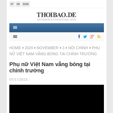
07
08
2026
HOME
2024
NOVEMBER
3
NỘI CHÍNH
PHỤ
NỮ VIỆT NAM VẮNG BÓNG TẠI CHÍNH TRƯỜNG
Phụ nữ Việt Nam vắng bóng tại
chính trường
03/11/2024
|