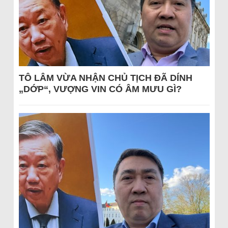
TÔ LÂM VỪA NHẬN CHỦ TỊCH ĐÃ DÍNH
„DỚP“, VƯỢNG VIN CÓ ÂM MƯU GÌ?