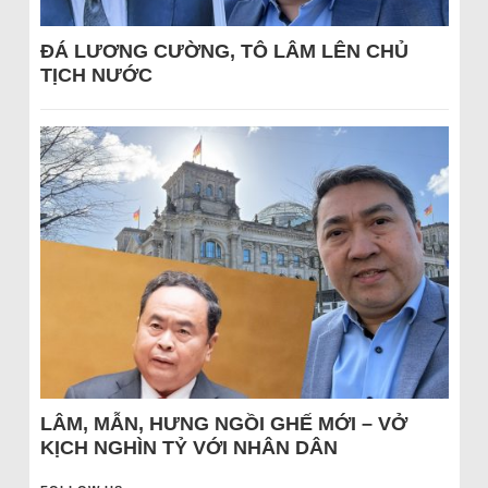
ĐÁ LƯƠNG CƯỜNG, TÔ LÂM LÊN CHỦ
TỊCH NƯỚC
LÂM, MẪN, HƯNG NGỒI GHẾ MỚI – VỞ
KỊCH NGHÌN TỶ VỚI NHÂN DÂN