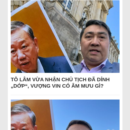
TÔ LÂM VỪA NHẬN CHỦ TỊCH ĐÃ DÍNH
„DỚP“, VƯỢNG VIN CÓ ÂM MƯU GÌ?