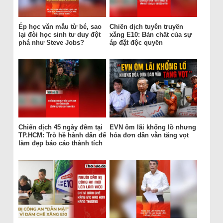
Ép học văn mẫu từ bé, sao
Chiến dịch tuyên truyền
lại đòi học sinh tư duy đột
xăng E10: Bản chất của sự
phá như Steve Jobs?
áp đặt độc quyền
Chiến dịch 45 ngày đêm tại
EVN ôm lãi khổng lồ nhưng
TP.HCM: Trò hề hành dân để
hóa đơn dân vẫn tăng vọt
làm đẹp báo cáo thành tích