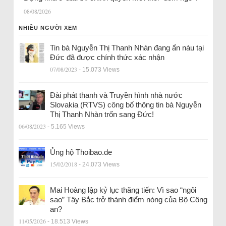
08/08/2026
NHIỀU NGƯỜI XEM
Tin bà Nguyễn Thị Thanh Nhàn đang ẩn náu tại
Đức đã được chính thức xác nhận
07/08/2023
- 15.073 Views
Đài phát thanh và Truyền hình nhà nước
Slovakia (RTVS) công bố thông tin bà Nguyễn
Thị Thanh Nhàn trốn sang Đức!
06/08/2023
- 5.165 Views
Ủng hộ Thoibao.de
15/02/2018
- 24.073 Views
Mai Hoàng lập kỷ lục thăng tiến: Vì sao “ngôi
sao” Tây Bắc trở thành điểm nóng của Bộ Công
an?
11/05/2026
- 18.513 Views