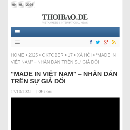
09
08
2026
HOME
2025
OKTOBER
17
XÃ HỘI
“MADE IN
VIỆT NAM” – NHÃN DÁN TRÊN SỰ GIẢ DỐI
“MADE IN VIỆT NAM” – NHÃN DÁN
TRÊN SỰ GIẢ DỐI
17/10/2025
|
|
1.066