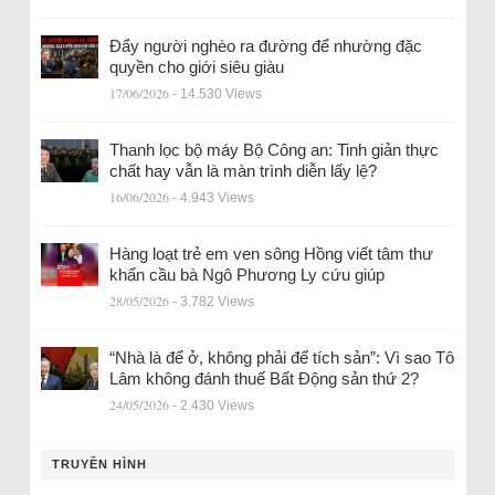
Đẩy người nghèo ra đường để nhường đặc
quyền cho giới siêu giàu
17/06/2026
- 14.530 Views
Thanh lọc bộ máy Bộ Công an: Tinh giản thực
chất hay vẫn là màn trình diễn lấy lệ?
16/06/2026
- 4.943 Views
Hàng loạt trẻ em ven sông Hồng viết tâm thư
khẩn cầu bà Ngô Phương Ly cứu giúp
28/05/2026
- 3.782 Views
“Nhà là để ở, không phải để tích sản”: Vì sao Tô
Lâm không đánh thuế Bất Động sản thứ 2?
24/05/2026
- 2.430 Views
TRUYỀN HÌNH