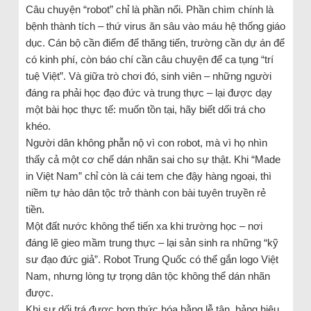
Câu chuyện “robot” chỉ là phần nổi. Phần chìm chính là
bệnh thành tích – thứ virus ăn sâu vào máu hệ thống giáo
dục. Cán bộ cần điểm để thăng tiến, trường cần dự án để
có kinh phí, còn báo chí cần câu chuyện để ca tụng “trí
tuệ Việt”. Và giữa trò chơi đó, sinh viên – những người
đáng ra phải học đạo đức và trung thực – lại được dạy
một bài học thực tế: muốn tồn tại, hãy biết dối trá cho
khéo.
Người dân không phẫn nộ vì con robot, mà vì họ nhìn
thấy cả một cơ chế dán nhãn sai cho sự thật. Khi “Made
in Việt Nam” chỉ còn là cái tem che đậy hàng ngoại, thì
niềm tự hào dân tộc trở thành con bài tuyên truyền rẻ
tiền.
Một đất nước không thể tiến xa khi trường học – nơi
đáng lẽ gieo mầm trung thực – lại sản sinh ra những “kỹ
sư đạo đức giả”. Robot Trung Quốc có thể gắn logo Việt
Nam, nhưng lòng tự trọng dân tộc không thể dán nhãn
được.
Khi sự dối trá được hợp thức hóa bằng lễ tân, bảng hiệu