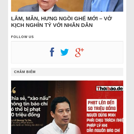
LÂM, MẪN, HƯNG NGỒI GHẾ MỚI – VỞ
KỊCH NGHÌN TỶ VỚI NHÂN DÂN
FOLLOW US
CHÂM BIẾM