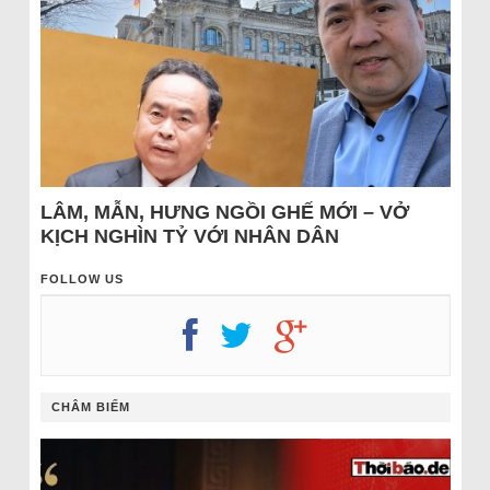
LÂM, MẪN, HƯNG NGỒI GHẾ MỚI – VỞ
KỊCH NGHÌN TỶ VỚI NHÂN DÂN
FOLLOW US
CHÂM BIẾM