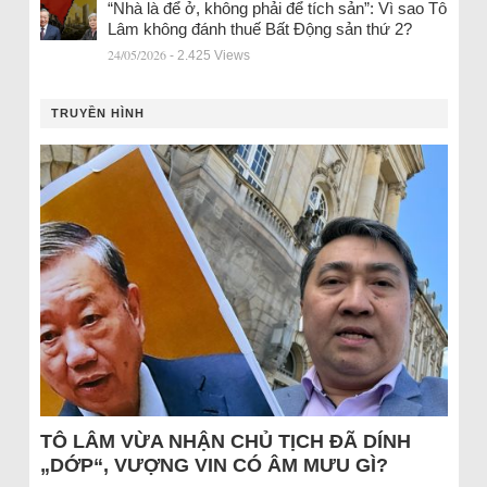
“Nhà là để ở, không phải để tích sản”: Vì sao Tô
Lâm không đánh thuế Bất Động sản thứ 2?
24/05/2026
- 2.425 Views
TRUYỀN HÌNH
TÔ LÂM VỪA NHẬN CHỦ TỊCH ĐÃ DÍNH
„DỚP“, VƯỢNG VIN CÓ ÂM MƯU GÌ?