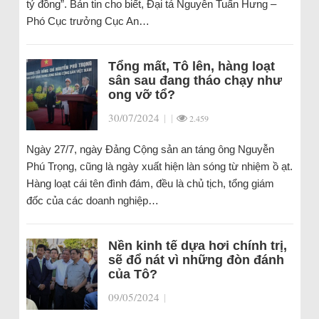
tỷ đồng”. Bản tin cho biết, Đại tá Nguyễn Tuấn Hưng –
Phó Cục trưởng Cục An…
Tổng mất, Tô lên, hàng loạt
sân sau đang tháo chạy như
ong vỡ tổ?
30/07/2024
|
|
2.459
Ngày 27/7, ngày Đảng Cộng sản an táng ông Nguyễn
Phú Trọng, cũng là ngày xuất hiện làn sóng từ nhiệm ồ ạt.
Hàng loạt cái tên đình đám, đều là chủ tịch, tổng giám
đốc của các doanh nghiệp…
Nền kinh tế dựa hơi chính trị,
sẽ đổ nát vì những đòn đánh
của Tô?
09/05/2024
|