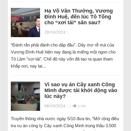
Hạ Võ Văn Thưởng, Vương
Đình Huệ, đến lúc Tô Tổng
cho “xơi tái” sân sau?
28/10/2024
|
“Đánh rắn phải đánh cho dập đầu”. Dây mơ rễ má của
Vương Đình Huệ hiện nay đang là miếng mồi ngon cho
Tô Lâm “xơi tái”. Chế độ này vốn đã tạo ra quan tham
khắp nơi, nay lại…
Vì sao vụ án Cây xanh Công
Minh được tái khởi động vào
lúc này?
08/10/2024
|
|
2.745
Truyền thông nhà nước ngày 5/10 đưa tin, “Mở rộng điều
tra vụ án công ty Cây xanh Công Minh trúng thầu 3.500