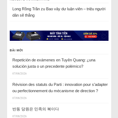
Long Rồng Trần
zu
Bao vây dư luận viên – triệu người
dân sẽ thắng
BÀI MỚI
Repetición de exámenes en Tuyên Quang: ¿una
solución justa o un precedente polémico?
07/08/2026
Révision des statuts du Parti : innovation pour s’adapter
ou perfectionnement du mécanisme de direction ?
07/08/2026
반동 당원은 민족의 복이다
07/08/2026