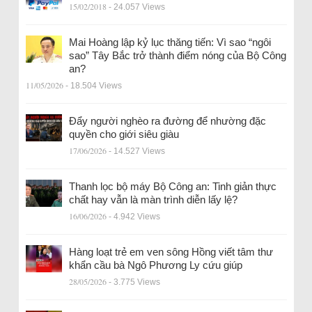
15/02/2018
- 24.057 Views
Mai Hoàng lập kỷ lục thăng tiến: Vì sao “ngôi
sao” Tây Bắc trở thành điểm nóng của Bộ Công
an?
11/05/2026
- 18.504 Views
Đẩy người nghèo ra đường để nhường đặc
quyền cho giới siêu giàu
17/06/2026
- 14.527 Views
Thanh lọc bộ máy Bộ Công an: Tinh giản thực
chất hay vẫn là màn trình diễn lấy lệ?
16/06/2026
- 4.942 Views
Hàng loạt trẻ em ven sông Hồng viết tâm thư
khẩn cầu bà Ngô Phương Ly cứu giúp
28/05/2026
- 3.775 Views