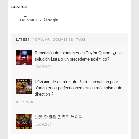
SEARCH
LATEST
POPULAR
COMMENTS
TAGS
Repetición de exámenes en Tuyên Quang: ¿una
solución justa o un precedente polémico?
07/08/2026
Révision des statuts du Parti : innovation pour
s’adapter ou perfectionnement du mécanisme de
direction ?
07/08/2026
반동 당원은 민족의 복이다
07/08/2026