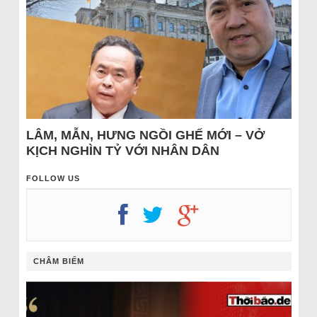
LÂM, MẪN, HƯNG NGỒI GHẾ MỚI – VỞ
KỊCH NGHÌN TỶ VỚI NHÂN DÂN
FOLLOW US
CHÂM BIẾM