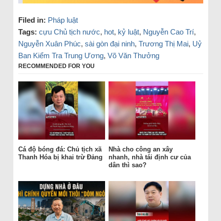
Filed in:
Pháp luật
Tags:
cựu Chủ tịch nước
,
hot
,
kỷ luật
,
Nguyễn Cao Trí
,
Nguyễn Xuân Phúc
,
sài gòn đại ninh
,
Trương Thị Mai
,
Uỷ
Ban Kiểm Tra Trung Ương
,
Võ Văn Thưởng
RECOMMENDED FOR YOU
Cá độ bóng đá: Chủ tịch xã
Nhà cho công an xây
Thanh Hóa bị khai trừ Đảng
nhanh, nhà tái định cư của
dân thì sao?