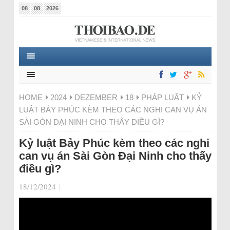
08
08
2026
HOME
2024
DEZEMBER
18
PHÁP LUẬT
KỶ
LUẬT BẢY PHÚC KÈM THEO CÁC NGHI CAN VỤ ÁN
SÀI GÒN ĐẠI NINH CHO THẤY ĐIỀU GÌ?
Kỷ luật Bảy Phúc kèm theo các nghi
can vụ án Sài Gòn Đại Ninh cho thấy
điều gì?
18/12/2024
|