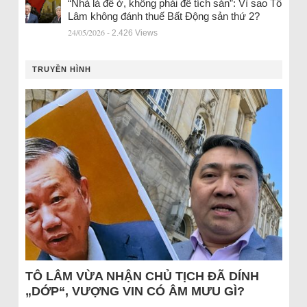
“Nhà là để ở, không phải để tích sản”: Vì sao Tô
Lâm không đánh thuế Bất Động sản thứ 2?
24/05/2026
- 2.426 Views
TRUYỀN HÌNH
TÔ LÂM VỪA NHẬN CHỦ TỊCH ĐÃ DÍNH
„DỚP“, VƯỢNG VIN CÓ ÂM MƯU GÌ?