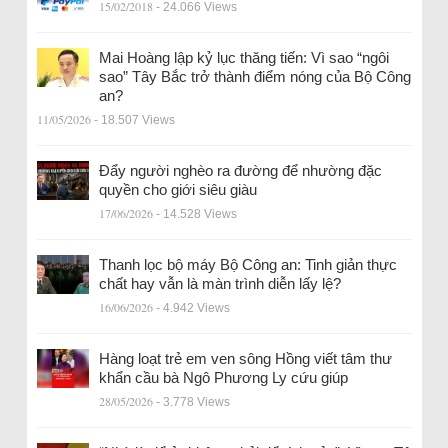
15/02/2018
- 24.066 Views
Mai Hoàng lập kỷ lục thăng tiến: Vì sao “ngôi
sao” Tây Bắc trở thành điểm nóng của Bộ Công
an?
11/05/2026
- 18.507 Views
Đẩy người nghèo ra đường để nhường đặc
quyền cho giới siêu giàu
17/06/2026
- 14.528 Views
Thanh lọc bộ máy Bộ Công an: Tinh giản thực
chất hay vẫn là màn trình diễn lấy lệ?
16/06/2026
- 4.942 Views
Hàng loạt trẻ em ven sông Hồng viết tâm thư
khẩn cầu bà Ngô Phương Ly cứu giúp
28/05/2026
- 3.778 Views