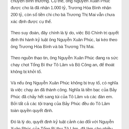
chuyện bình thường. Cụ thể, ông Nguyễn Xuân Phúc
được cho là đã nhận 1.000 tỷ, Trương Hòa Bình nhận
200 tỷ, còn số tiền chi cho bà Trương Thị Mai vẫn chưa
xác định được cụ thể.
Theo suy đoán, đây chính là lý do, việc Bộ Chính trị quyết
định thi hành kỷ luật ông Nguyễn Xuân Phúc, lại kéo theo
ông Trương Hòa Bình và bà Trương Thị Mai.
Theo nguồn thạo tin, ông Nguyễn Xuân Phúc đang ra sức
chạy chọt Tổng Bí thư Tô Lâm và Bộ Công an, để thoát
không bị khởi tố.
Và nếu ông Nguyễn Xuân Phúc không bị truy tố, có nghĩa
là việc chạy án đã thành công. Nghĩa là tiền bạc của Bảy
Phúc đã chảy hết sang túi của Tô Lâm và các đàn em.
Bởi tất cả các tội trạng của Bảy Phúc đều do Tô Lâm
toàn quyền quyết định.
Đó là lý do, quyết định kỷ luật cảnh cáo đối với Nguyễn
Xuân Phúc của Tổng Bí thư Tô Lâm, đã làm cho nhiều