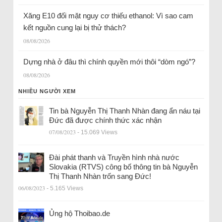
Xăng E10 đối mặt nguy cơ thiếu ethanol: Vì sao cam
kết nguồn cung lại bị thử thách?
08/08/2026
Dựng nhà ở đâu thì chính quyền mới thôi “dòm ngó”?
08/08/2026
NHIỀU NGƯỜI XEM
Tin bà Nguyễn Thị Thanh Nhàn đang ẩn náu tại
Đức đã được chính thức xác nhận
07/08/2023
- 15.069 Views
Đài phát thanh và Truyền hình nhà nước
Slovakia (RTVS) công bố thông tin bà Nguyễn
Thị Thanh Nhàn trốn sang Đức!
06/08/2023
- 5.165 Views
Ủng hộ Thoibao.de