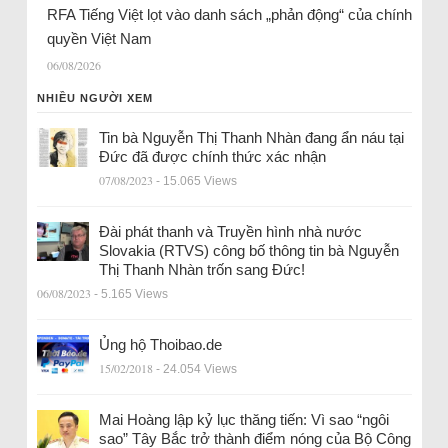
RFA Tiếng Việt lọt vào danh sách „phản động“ của chính
quyền Việt Nam
06/08/2026
NHIỀU NGƯỜI XEM
Tin bà Nguyễn Thị Thanh Nhàn đang ẩn náu tại
Đức đã được chính thức xác nhận
07/08/2023
- 15.065 Views
Đài phát thanh và Truyền hình nhà nước
Slovakia (RTVS) công bố thông tin bà Nguyễn
Thị Thanh Nhàn trốn sang Đức!
06/08/2023
- 5.165 Views
Ủng hộ Thoibao.de
15/02/2018
- 24.054 Views
Mai Hoàng lập kỷ lục thăng tiến: Vì sao “ngôi
sao” Tây Bắc trở thành điểm nóng của Bộ Công