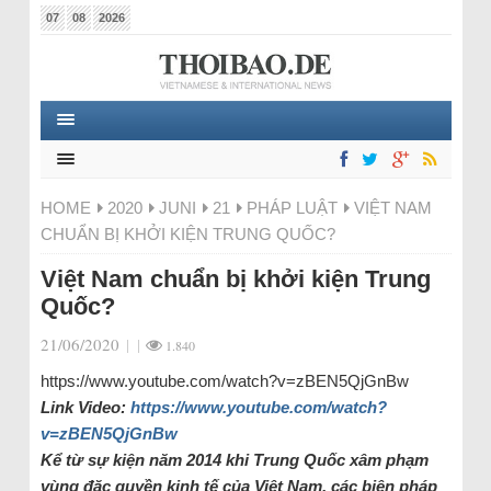
07
08
2026
HOME
2020
JUNI
21
PHÁP LUẬT
VIỆT NAM
CHUẨN BỊ KHỞI KIỆN TRUNG QUỐC?
Việt Nam chuẩn bị khởi kiện Trung
Quốc?
21/06/2020
|
|
1.840
https://www.youtube.com/watch?v=zBEN5QjGnBw
Link Video:
https://www.youtube.com/watch?
v=zBEN5QjGnBw
Kể từ sự kiện năm 2014 khi Trung Quốc xâm phạm
vùng đặc quyền kinh tế của Việt Nam, các biện pháp