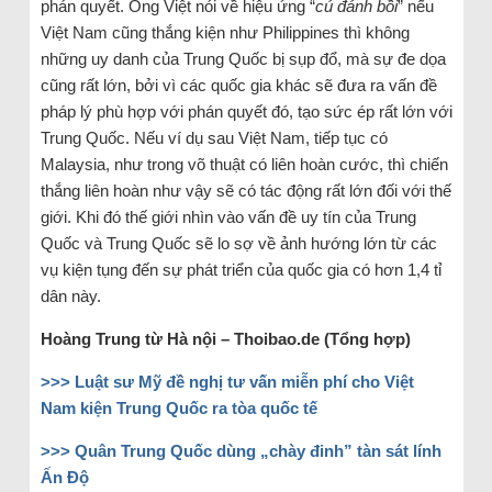
phán quyết. Ông Việt nói về hiệu ứng “
cú đánh bồi
” nếu
Việt Nam cũng thắng kiện như Philippines thì không
những uy danh của Trung Quốc bị sụp đổ, mà sự đe dọa
cũng rất lớn, bởi vì các quốc gia khác sẽ đưa ra vấn đề
pháp lý phù hợp với phán quyết đó, tạo sức ép rất lớn với
Trung Quốc. Nếu ví dụ sau Việt Nam, tiếp tục có
Malaysia, như trong võ thuật có liên hoàn cước, thì chiến
thắng liên hoàn như vậy sẽ có tác động rất lớn đối với thế
giới. Khi đó thế giới nhìn vào vấn đề uy tín của Trung
Quốc và Trung Quốc sẽ lo sợ về ảnh hướng lớn từ các
vụ kiện tụng đến sự phát triển của quốc gia có hơn 1,4 tỉ
dân này.
Hoàng Trung từ Hà nội – Thoibao.de (Tổng hợp)
>>> Luật sư Mỹ đề nghị tư vấn miễn phí cho Việt
Nam kiện Trung Quốc ra tòa quốc tế
>>> Quân Trung Quốc dùng „chày đinh” tàn sát lính
Ấn Độ