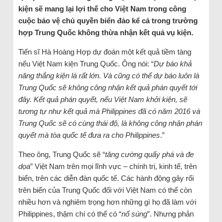
kiện sẽ mang lại lợi thế cho Việt Nam trong công
cuộc bảo vệ chủ quyền biển đảo kể cả trong trường
hợp Trung Quốc không thừa nhận kết quả vụ kiện.
Tiến sĩ Hà Hoàng Hợp dự đoán một kết quả tiềm tàng
nếu Việt Nam kiện Trung Quốc. Ông nói: “
Dự báo khả
năng thắng kiện là rất lớn. Và cũng có thể dự báo luôn là
Trung Quốc sẽ không công nhận kết quả phán quyết tới
đây. Kết quả phán quyết, nếu Việt Nam khởi kiện, sẽ
tương tự như kết quả mà Philippines đã có năm 2016 và
Trung Quốc sẽ có cùng thái độ, là không công nhận phán
quyết mà tòa quốc tế đưa ra cho Philippines
.”
Theo ông, Trung Quốc sẽ “
tăng cường quấy phá và đe
dọa
” Việt Nam trên mọi lĩnh vực – chính trị, kinh tế, trên
biển, trên các diễn đàn quốc tế. Các hành động gây rối
trên biển của Trung Quốc đối với Việt Nam có thể còn
nhiều hơn và nghiêm trọng hơn những gì họ đã làm với
Philippines, thậm chí có thể có “
nổ súng
”. Nhưng phản