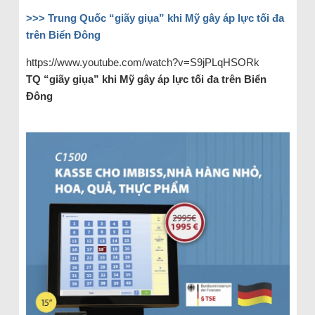
>>> Trung Quốc “giãy giụa” khi Mỹ gây áp lực tối đa
trên Biển Đông
https://www.youtube.com/watch?v=S9jPLqHSORk
TQ “giãy giụa” khi Mỹ gây áp lực tối đa trên Biển
Đông