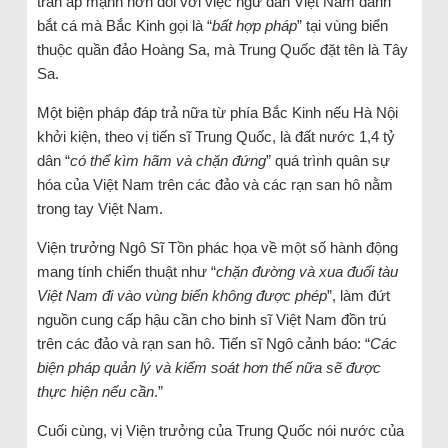
trấn áp mạnh hơn đối với việc ngư dân Việt Nam đánh
bắt cá mà Bắc Kinh gọi là “
bất hợp pháp
” tại vùng biển
thuộc quần đảo Hoàng Sa, mà Trung Quốc đặt tên là Tây
Sa.
Một biện pháp đáp trả nữa từ phía Bắc Kinh nếu Hà Nội
khởi kiện, theo vị tiến sĩ Trung Quốc, là đất nước 1,4 tỷ
dân “
có thể kìm hãm và chặn đứng
” quá trình quân sự
hóa của Việt Nam trên các đảo và các rạn san hô nằm
trong tay Việt Nam.
Viện trưởng Ngô Sĩ Tồn phác họa về một số hành động
mang tính chiến thuật như “
chặn đường và xua đuổi tàu
Việt Nam đi vào vùng biển không được phép
”, làm đứt
nguồn cung cấp hậu cần cho binh sĩ Việt Nam đồn trú
trên các đảo và rạn san hô. Tiến sĩ Ngô cảnh báo: “
Các
biện pháp quản lý và kiểm soát hơn thế nữa sẽ được
thực hiện nếu cần
.”
Cuối cùng, vị Viện trưởng của Trung Quốc nói nước của