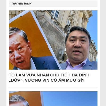
TRUYỀN HÌNH
TÔ LÂM VỪA NHẬN CHỦ TỊCH ĐÃ DÍNH
„DỚP“, VƯỢNG VIN CÓ ÂM MƯU GÌ?