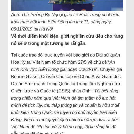
Ảnh: Thứ trưởng Bộ Ngoại giao Lê Hoài Trung phát biểu
khai mạc Hội thảo Biển Đông lần thứ 11, sáng ngày
06/11/2019 tại Hà Nội
Về thời điểm khởi kiện, giới nghiên cứu đều cho rằng
nó sẽ ở trong một tương lai rất gần.
Tại cuộc trao đổi trực tuyến với báo giới do Đại sứ quán
Hoa Kỳ tại Việt Nam tổ chức hôm 27/5 về chủ đề “
An
ninh Khu vực Biển Đông giai đoạn Covid-19
”, Chuyên gia
Bonnie Glaser, Cố vấn Cao cấp về Châu Á và Giám đốc
Dự án Sức mạnh Trung Quốc tại Trung tâm Nghiên cứu
Chiến lược và Quốc tế (CSIS) nhận định: “
Tôi biết rằng
trong nhiều năm qua Việt Nam đã âm thầm nỗ lực hết
mình để tích lũy, thu thập thông tin và chuẩn bị hồ sơ để
khởi kiện Trung Quốc về tuyên bố chủ quyền trên Biển
Đông. Nếu có một quyết định chính trị được đưa ra bởi
Việt Nam để tiếp tục xử lý hồ sơ này, tôi tin rằng họ đã
sẵn sàng để làm như vậy
.”