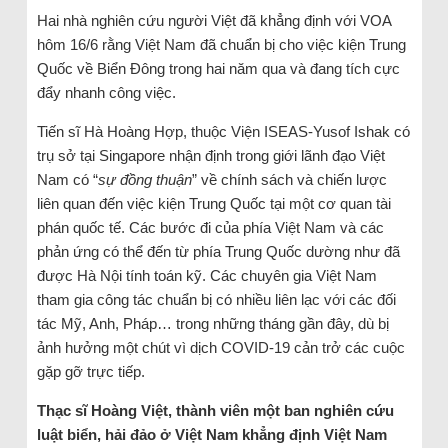
Hai nhà nghiên cứu người Việt đã khẳng định với VOA
hôm 16/6 rằng Việt Nam đã chuẩn bị cho việc kiện Trung
Quốc về Biển Đông trong hai năm qua và đang tích cực
đẩy nhanh công việc.
Tiến sĩ Hà Hoàng Hợp, thuộc Viện ISEAS-Yusof Ishak có
trụ sở tại Singapore nhận định trong giới lãnh đạo Việt
Nam có “
sự đồng thuận
” về chính sách và chiến lược
liên quan đến việc kiện Trung Quốc tại một cơ quan tài
phán quốc tế. Các bước đi của phía Việt Nam và các
phản ứng có thể đến từ phía Trung Quốc dường như đã
được Hà Nội tính toán kỹ. Các chuyên gia Việt Nam
tham gia công tác chuẩn bị có nhiều liên lạc với các đối
tác Mỹ, Anh, Pháp… trong những tháng gần đây, dù bị
ảnh hưởng một chút vì dịch COVID-19 cản trở các cuộc
gặp gỡ trực tiếp.
Thạc sĩ Hoàng Việt, thành viên một ban nghiên cứu
luật biển, hải đảo ở Việt Nam khẳng định Việt Nam