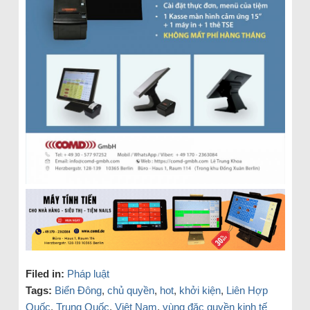
Filed in:
Pháp luật
Tags:
Biển Đông
,
chủ quyền
,
hot
,
khởi kiện
,
Liên Hợp
Quốc
,
Trung Quốc
,
Việt Nam
,
vùng đặc quyền kinh tế