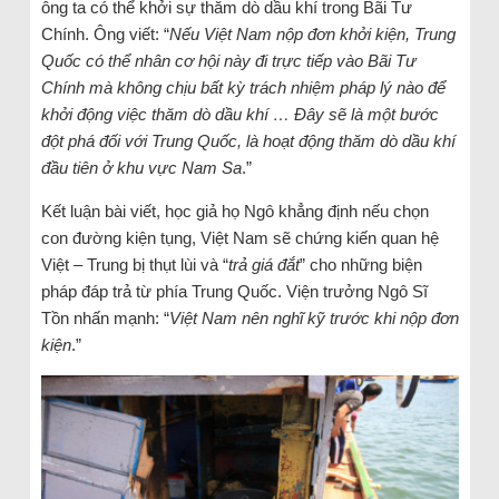
ông ta có thể khởi sự thăm dò dầu khí trong Bãi Tư
Chính. Ông viết: “
Nếu Việt Nam nộp đơn khởi kiện, Trung
Quốc có thể nhân cơ hội này đi trực tiếp vào Bãi Tư
Chính mà không chịu bất kỳ trách nhiệm pháp lý nào để
khởi động việc thăm dò dầu khí … Đây sẽ là một bước
đột phá đối với Trung Quốc, là hoạt động thăm dò dầu khí
đầu tiên ở khu vực Nam Sa
.”
Kết luận bài viết, học giả họ Ngô khẳng định nếu chọn
con đường kiện tụng, Việt Nam sẽ chứng kiến quan hệ
Việt – Trung bị thụt lùi và “
trả giá đắt
” cho những biện
pháp đáp trả từ phía Trung Quốc. Viện trưởng Ngô Sĩ
Tồn nhấn mạnh: “
Việt Nam nên nghĩ kỹ trước khi nộp đơn
kiện
.”