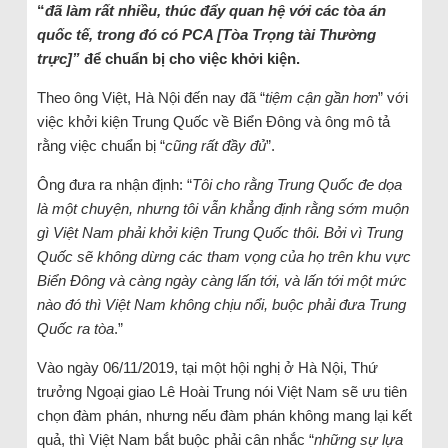
“
đã làm rất nhiều, thúc đẩy quan hệ với các tòa án
quốc tế, trong đó có PCA [Tòa Trọng tài Thường
trực]”
để chuẩn bị cho việc khởi kiện.
Theo ông Việt, Hà Nội đến nay đã “
tiệm cận gần hơn
” với
việc khởi kiện Trung Quốc về Biển Đông và ông mô tả
rằng việc chuẩn bị “
cũng rất đầy đủ
”.
Ông đưa ra nhận định: “
Tôi cho rằng Trung Quốc đe dọa
là một chuyện, nhưng tôi vẫn khẳng định rằng sớm muộn
gì Việt Nam phải khởi kiện Trung Quốc thôi. Bởi vì Trung
Quốc sẽ không dừng các tham vọng của họ trên khu vực
Biển Đông và càng ngày càng lấn tới, và lấn tới một mức
nào đó thì Việt Nam không chịu nổi, buộc phải đưa Trung
Quốc ra tòa
.”
Vào ngày 06/11/2019, tại một hội nghị ở Hà Nội, Thứ
trưởng Ngoại giao Lê Hoài Trung nói Việt Nam sẽ ưu tiên
chọn đàm phán, nhưng nếu đàm phán không mang lại kết
quả, thì Việt Nam bắt buộc phải cân nhắc “
những sự lựa