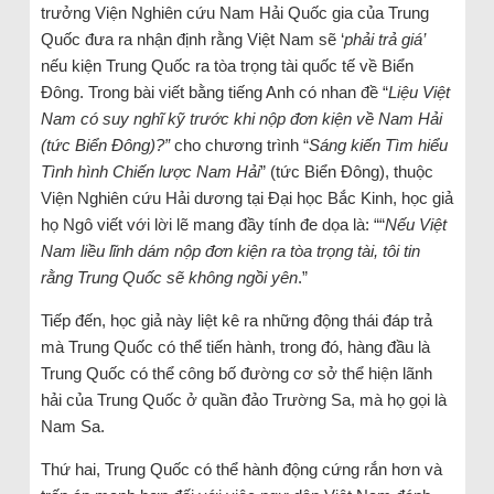
trưởng Viện Nghiên cứu Nam Hải Quốc gia của Trung
Quốc đưa ra nhận định rằng Việt Nam sẽ ‘
phải trả giá’
nếu kiện Trung Quốc ra tòa trọng tài quốc tế về Biển
Đông. Trong bài viết bằng tiếng Anh có nhan đề “
Liệu Việt
Nam có suy nghĩ kỹ trước khi nộp đơn kiện về Nam Hải
(tức Biển Đông)?”
cho chương trình “
Sáng kiến Tìm hiểu
Tình hình Chiến lược Nam Hải
” (tức Biển Đông), thuộc
Viện Nghiên cứu Hải dương tại Đại học Bắc Kinh, học giả
họ Ngô viết với lời lẽ mang đầy tính đe dọa là: ““
Nếu Việt
Nam liều lĩnh dám nộp đơn kiện ra tòa trọng tài, tôi tin
rằng Trung Quốc sẽ không ngồi yên
.”
Tiếp đến, học giả này liệt kê ra những động thái đáp trả
mà Trung Quốc có thể tiến hành, trong đó, hàng đầu là
Trung Quốc có thể công bố đường cơ sở thể hiện lãnh
hải của Trung Quốc ở quần đảo Trường Sa, mà họ gọi là
Nam Sa.
Thứ hai, Trung Quốc có thể hành động cứng rắn hơn và