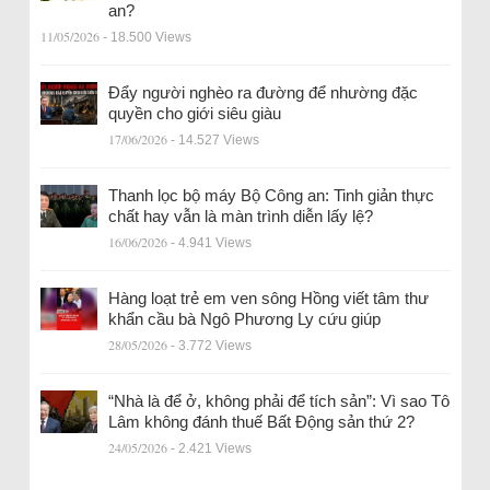
an?
11/05/2026
- 18.500 Views
Đẩy người nghèo ra đường để nhường đặc
quyền cho giới siêu giàu
17/06/2026
- 14.527 Views
Thanh lọc bộ máy Bộ Công an: Tinh giản thực
chất hay vẫn là màn trình diễn lấy lệ?
16/06/2026
- 4.941 Views
Hàng loạt trẻ em ven sông Hồng viết tâm thư
khẩn cầu bà Ngô Phương Ly cứu giúp
28/05/2026
- 3.772 Views
“Nhà là để ở, không phải để tích sản”: Vì sao Tô
Lâm không đánh thuế Bất Động sản thứ 2?
24/05/2026
- 2.421 Views