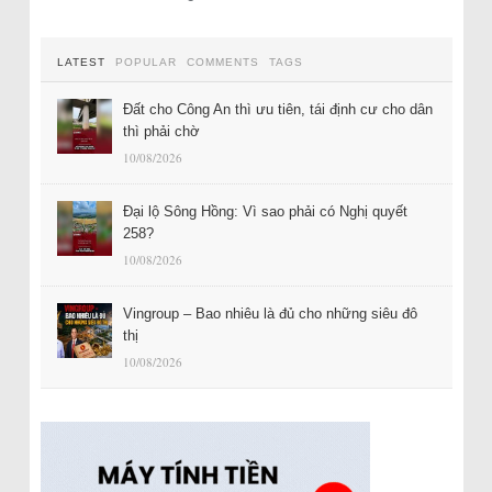
LATEST
POPULAR
COMMENTS
TAGS
Đất cho Công An thì ưu tiên, tái định cư cho dân
thì phải chờ
10/08/2026
Đại lộ Sông Hồng: Vì sao phải có Nghị quyết
258?
10/08/2026
Vingroup – Bao nhiêu là đủ cho những siêu đô
thị
10/08/2026