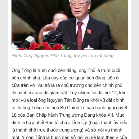
Hình: Ông Nguyễn Phú Trọng, tuy già còn rất sung
Ông Tổng là trùm cuối bên đảng, ông Thủ là trùm cuối
bên chính phủ. Lâu nay các cơ quan bên đảng luôn ở
cửa trên với vai trò là ra chủ trương cho bên chính phủ
thi hành rồi sau đó giám sát. Tuy nhiên, tại đại hội 12, khi
mới vừa loại ông Nguyễn Tấn Dũng ra khỏi vũ đài chính
trị thì ông Tổng cho họp Bộ Chính Trị ban hành nghị quyết
18 của Ban Chấp hành Trung ương Đảng khóa XII. Mục
đích là hợp nhất Ban tổ chức Tỉnh Ủy (hoặc thành ủy nếu
là thành phố trực thuộc trung ương) và sở nội vụ thành
một. Ý ông Tổng là buộc các sở nội vụ sẽ làm theo ý của