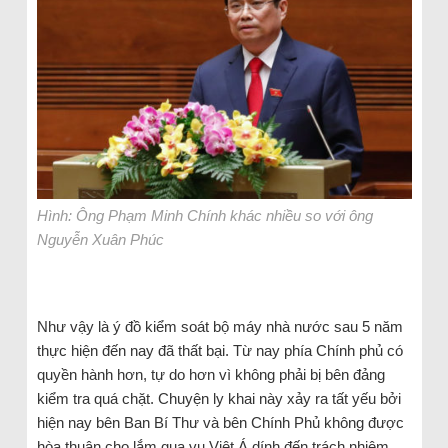
Hình: Ông Phạm Minh Chính khác nhiều so với ông
Nguyễn Xuân Phúc
Như vậy là ý đồ kiểm soát bộ máy nhà nước sau 5 năm
thực hiện đến nay đã thất bại. Từ nay phía Chính phủ có
quyền hành hơn, tự do hơn vì không phải bị bên đảng
kiểm tra quá chặt. Chuyện ly khai này xảy ra tất yếu bởi
hiện nay bên Ban Bí Thư và bên Chính Phủ không được
hòa thuận cho lắm qua vụ Việt Á dính đến trách nhiệm