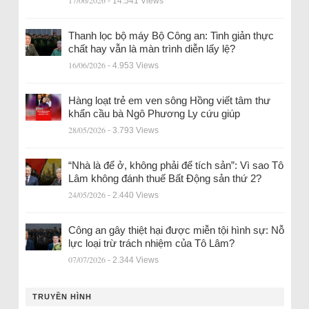
- 14.541 Views
Thanh lọc bộ máy Bộ Công an: Tinh giản thực
chất hay vẫn là màn trình diễn lấy lệ?
16/06/2026
- 4.953 Views
Hàng loạt trẻ em ven sông Hồng viết tâm thư
khẩn cầu bà Ngô Phương Ly cứu giúp
28/05/2026
- 3.793 Views
“Nhà là để ở, không phải để tích sản”: Vì sao Tô
Lâm không đánh thuế Bất Động sản thứ 2?
24/05/2026
- 2.440 Views
Công an gây thiệt hại được miễn tội hình sự: Nỗ
lực loại trừ trách nhiệm của Tô Lâm?
07/07/2026
- 2.344 Views
TRUYỀN HÌNH