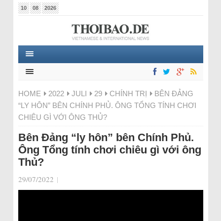
10
08
2026
HOME
2022
JULI
29
CHÍNH TRỊ
BÊN ĐẢNG
“LY HÔN” BÊN CHÍNH PHỦ. ÔNG TỔNG TÍNH CHƠI
CHIÊU GÌ VỚI ÔNG THỦ?
Bên Đảng “ly hôn” bên Chính Phủ.
Ông Tổng tính chơi chiêu gì với ông
Thủ?
29/07/2022
|