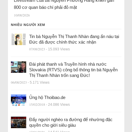
Livestream của bà Nguyễn Phương Hằng khiến gần
800 cơ quan báo chí phải đỏ mặt
10/08/2026
NHIỀU NGƯỜI XEM
Tin bà Nguyễn Thị Thanh Nhàn đang ẩn náu tại
Đức đã được chính thức xác nhận
07/08/2023
- 15.093 Views
Đài phát thanh và Truyền hình nhà nước
Slovakia (RTVS) công bố thông tin bà Nguyễn
Thị Thanh Nhàn trốn sang Đức!
06/08/2023
- 5.171 Views
Ủng hộ Thoibao.de
15/02/2018
- 24.086 Views
Đẩy người nghèo ra đường để nhường đặc
quyền cho giới siêu giàu
17/06/2026