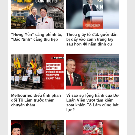
“Hưng Yên” càng phình to,
Thiếu giấy tờ đất: gười dân
“Bắc Ninh” càng thu hẹp
bị đẩy vào cảnh trắng tay
sau hơn 40 năm định cư
Melbourne: Biểu tình phản
Vì sao sự lộng hành của Dư
đối Tô Lâm trước thềm
Luận Viên vượt tầm kiểm
chuyến thăm
soát khiến Tô Lâm cũng bất
lực?