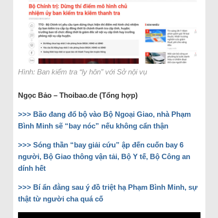
Hình: Ban kiểm tra “ly hôn” với Sở nội vụ
Ngọc Bảo – Thoibao.de (Tổng hợp)
>>> Bão đang đổ bộ vào Bộ Ngoại Giao, nhà Phạm
Bình Minh sẽ “bay nóc” nếu không cẩn thận
>>> Sóng thần “bay giải cứu” ập đến cuốn bay 6
người, Bộ Giao thông vận tải, Bộ Y tế, Bộ Công an
dính hết
>>> Bí ẩn đằng sau ý đồ triệt hạ Phạm Bình Minh, sự
thật từ người cha quá cố