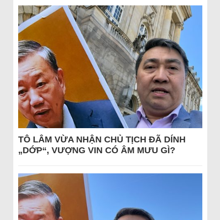
TÔ LÂM VỪA NHẬN CHỦ TỊCH ĐÃ DÍNH
„DỚP“, VƯỢNG VIN CÓ ÂM MƯU GÌ?