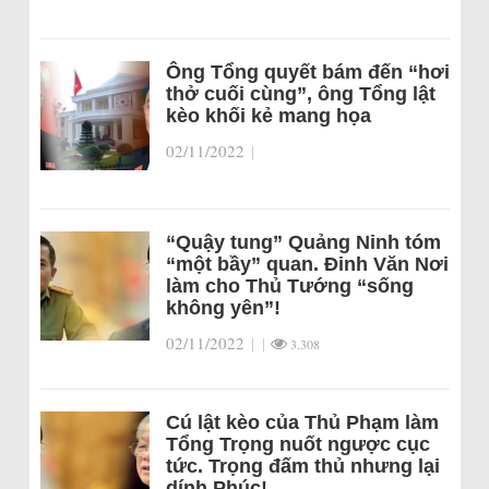
Ông Tổng quyết bám đến “hơi
thở cuối cùng”, ông Tổng lật
kèo khối kẻ mang họa
02/11/2022
|
“Quậy tung” Quảng Ninh tóm
“một bầy” quan. Đinh Văn Nơi
làm cho Thủ Tướng “sống
không yên”!
02/11/2022
|
|
3.308
Cú lật kèo của Thủ Phạm làm
Tổng Trọng nuốt ngược cục
tức. Trọng đấm thủ nhưng lại
dính Phúc!