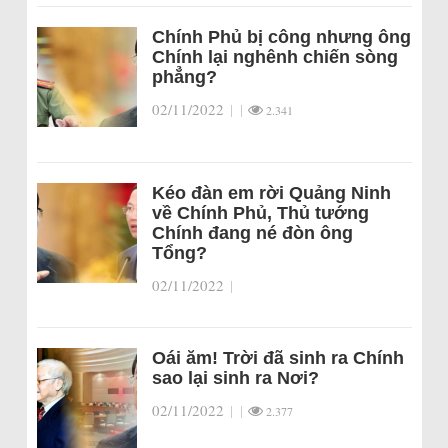
Chính Phủ bị công nhưng ông
Chính lại nghênh chiến sòng
phẳng?
02/11/2022
|
|
2.341
Kéo đàn em rời Quảng Ninh
về Chính Phủ, Thủ tướng
Chính đang né đòn ông
Tổng?
02/11/2022
|
Oái ăm! Trời đã sinh ra Chính
sao lại sinh ra Nơi?
02/11/2022
|
|
2.377