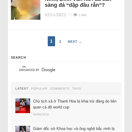
sàng đả “dập đầu rắn”?
02/11/2022
|
|
1.686
1
2
NEXT →
SEARCH
LATEST
POPULAR
COMMENTS
TAGS
Chủ tịch xã ở Thanh Hóa bị khai trừ đảng do liên
quan cá độ world cup
06/08/2026
Giám đốc sở Khoa học và ông nghệ bắc ninh bị