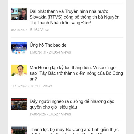
Đài phát thanh và Truyền hình nhà nước
Slovakia (RTVS) công bố thông tin bà Nguyễn
Thị Thanh Nhàn trốn sang Đức!
06/08/2023
- 5.164 Views
Ủng hộ Thoibao.de
15/02/2018
- 24.054 Views
Mai Hoàng lập kỷ lục thăng tiến: Vì sao “ngôi
sao” Tây Bắc trở thành điểm nóng của Bộ Công
an?
11/05/2026
- 18.500 Views
Đẩy người nghèo ra đường để nhường đặc
quyền cho giới siêu giàu
17/06/2026
- 14.527 Views
Thanh lọc bộ máy Bộ Công an: Tinh giản thực