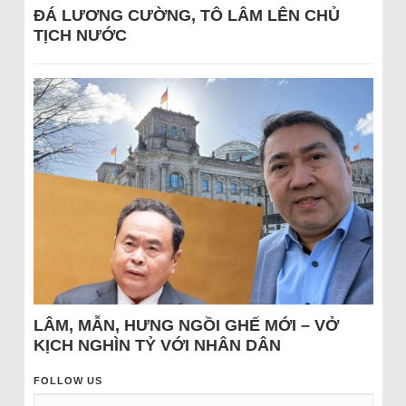
ĐÁ LƯƠNG CƯỜNG, TÔ LÂM LÊN CHỦ
TỊCH NƯỚC
LÂM, MẪN, HƯNG NGỒI GHẾ MỚI – VỞ
KỊCH NGHÌN TỶ VỚI NHÂN DÂN
FOLLOW US