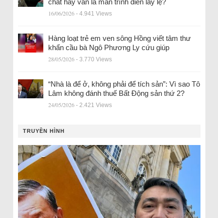
chất hay vẫn là màn trình diễn lấy lệ?
16/06/2026
- 4.941 Views
Hàng loạt trẻ em ven sông Hồng viết tâm thư
khẩn cầu bà Ngô Phương Ly cứu giúp
28/05/2026
- 3.770 Views
“Nhà là để ở, không phải để tích sản”: Vì sao Tô
Lâm không đánh thuế Bất Động sản thứ 2?
24/05/2026
- 2.421 Views
TRUYỀN HÌNH