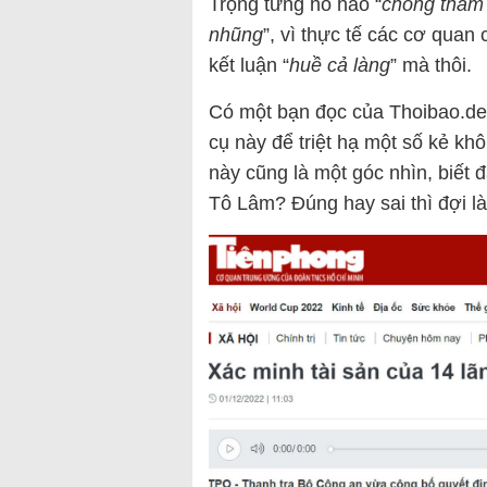
Trọng từng hô hào “
chống tham
nhũng
”, vì thực tế các cơ qua
kết luận “
huề cả làng
” mà thôi.
Có một bạn đọc của Thoibao.de 
cụ này để triệt hạ một số kẻ kh
này cũng là một góc nhìn, biết đ
Tô Lâm? Đúng hay sai thì đợi là 