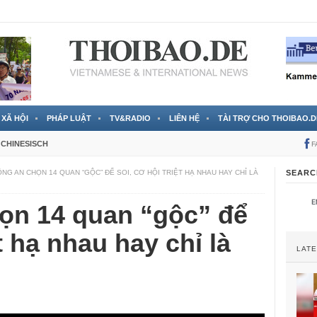
 đã được chính thức xác nhận
3 Jahren ago
XÃ HỘI
PHÁP LUẬT
TV&RADIO
LIÊN HỆ
TÀI TRỢ CHO THOIBAO.D
CHINESISCH
F
NG AN CHỌN 14 QUAN “GỘC” ĐỂ SOI, CƠ HỘI TRIỆT HẠ NHAU HAY CHỈ LÀ
SEARC
ọn 14 quan “gộc” để
ệt hạ nhau hay chỉ là
LAT