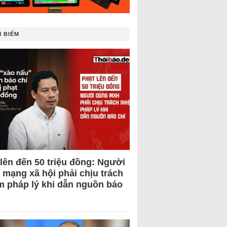
 BIẾM
 lên đến 50 triệu đồng: Người
 mạng xã hội phải chịu trách
m pháp lý khi dẫn nguồn báo