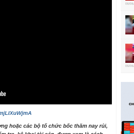
08/08
08/08
/emjLIXuWjmA
ng hoặc các bộ tổ chức bốc thăm nay rủi
,