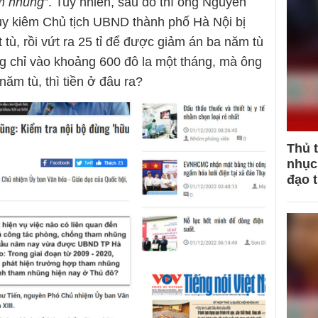
am nhũng
”. Tuy nhiên, sau đó thì ông Nguyễn
y kiêm Chủ tịch UBND thành phố Hà Nội bị
ạt tù, rồi vứt ra 25 tỉ để được giảm án ba năm tù
 chỉ vào khoảng 600 đô la một tháng, mà ông
năm tù, thì tiền ở đâu ra?
Thủ 
nhục 
đạo 