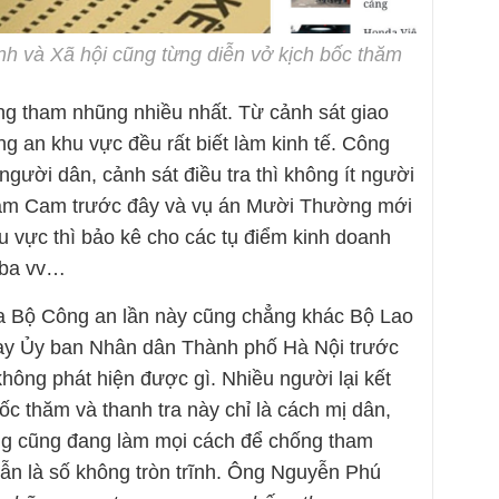
h và Xã hội cũng từng diễn vở kịch bốc thăm
ếng tham nhũng nhiều nhất. Từ cảnh sát giao
ng an khu vực đều rất biết làm kinh tế. Công
 người dân, cảnh sát điều tra thì không ít người
Năm Cam trước đây và vụ án Mười Thường mới
u vực thì bảo kê cho các tụ điểm kinh doanh
 ba vv…
ủa Bộ Công an lần này cũng chẳng khác Bộ Lao
ay Ủy ban Nhân dân Thành phố Hà Nội trước
không phát hiện được gì. Nhiều người lại kết
ốc thăm và thanh tra này chỉ là cách mị dân,
ng cũng đang làm mọi cách để chống tham
vẫn là số không tròn trĩnh. Ông Nguyễn Phú