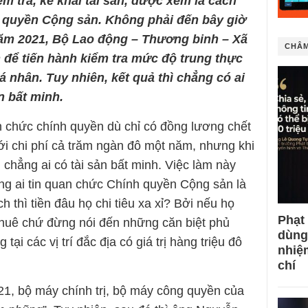
ểm tra
,
kê khai tài sản
,
được xem là cách
h quyền Cộng
s
ản. Không phải đến bây giờ
m 2021, Bộ Lao động – Thương binh –
X
ã
CHÂM
 để tiến hành kiểm tra mức độ trung thực
cá nhân. Tuy nhiên, kết quả thì chẳng có ai
n bất minh.
an chức chính quyền dù chỉ có đồng lương chết
ới chi phí cả trăm ngàn đô một năm, nhưng khi
ì chẳng ai có tài sản bất minh. Việc làm này
ng ai tin quan chức Chính quyền Cộng sản là
h thì tiền đâu họ chi tiêu xa xỉ? Bởi nếu họ
Phạt
 thuê chứ đừng nói đến những căn biệt phủ
dùng
ại các vị trí đắc địa có giá trị hàng triệu đô
nhiệ
chí
1, bộ máy chính trị, bộ máy công quyền của