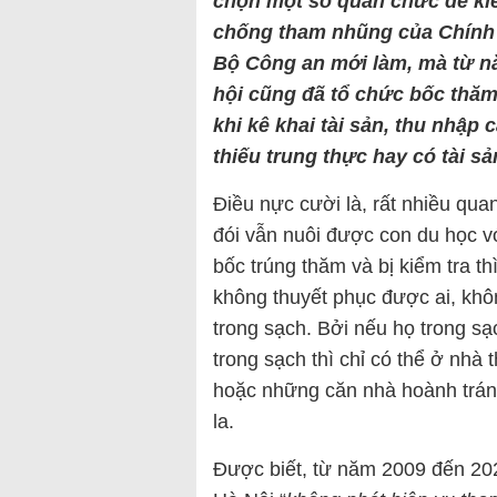
chọn
một số quan chức để ki
chống tham nhũng của Chín
Bộ Công an mới làm
,
mà
từ
nă
hội cũng đã tổ chức bốc thăm
khi kê khai tài sản, thu nhập 
thiếu trung thực hay có tài sả
Điều nực cười là, rất nhiều qu
đói vẫn nuôi được con du học v
bốc trúng thăm và bị kiểm tra th
không thuyết phục được ai, khô
trong sạch. Bởi nếu họ trong sạc
trong sạch thì chỉ có thể ở nhà
hoặc những căn nhà hoành tráng t
la.
Được biết, từ năm 2009 đến 202