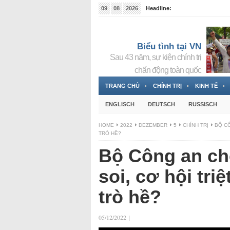
09
08
2026
Headline:
Tin bà Nguyễn Thị Thanh Nhàn đang ẩn náu tại Đức
Biểu tình tại VN
Sau 43 năm, sự kiện chính trị
chấn động toàn quốc
TRANG CHỦ
CHÍNH TRỊ
KINH TẾ
ENGLISCH
DEUTSCH
RUSSISCH
HOME
2022
DEZEMBER
5
CHÍNH TRỊ
BỘ CÔ
TRÒ HỀ?
Bộ Công an ch
soi, cơ hội tri
trò hề?
05/12/2022
|