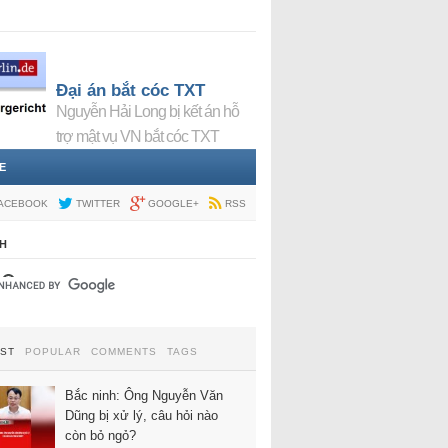
Đại án bắt cóc TXT
Nguyễn Hải Long bị kết án hỗ
trợ mật vụ VN bắt cóc TXT
E
ACEBOOK
TWITTER
GOOGLE+
RSS
H
EST
POPULAR
COMMENTS
TAGS
Bắc ninh: Ông Nguyễn Văn
Dũng bị xử lý, câu hỏi nào
còn bỏ ngỏ?