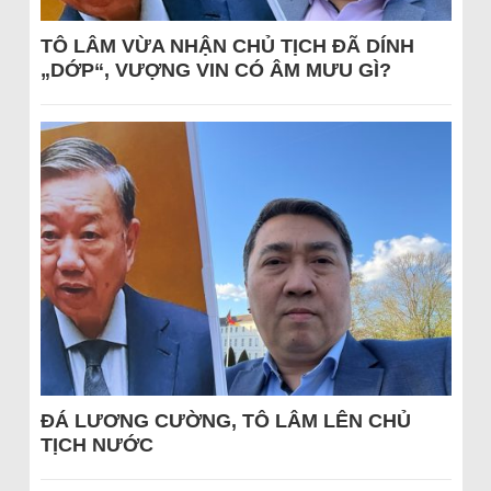
TÔ LÂM VỪA NHẬN CHỦ TỊCH ĐÃ DÍNH
„DỚP“, VƯỢNG VIN CÓ ÂM MƯU GÌ?
ĐÁ LƯƠNG CƯỜNG, TÔ LÂM LÊN CHỦ
TỊCH NƯỚC