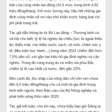
bản của công nhân lao động chỉ ở mức trung bình 4,92
triệu đồng/tháng. Với mức lương này, hầu hết những gia
đình công nhân sẽ rơi vào khó khăn trước hàng loạt chi
phí phải trang trải.
Tác giả dẫn thông tin từ Bộ Lao động – Thương binh và
xã hội cho biết, tỷ lệ hộ nghèo đa chiều (tức là ngoài thiếu
ăn, thiếu mặc còn thiếu nước sạch, vệ sinh, chăm sóc y
tế, điều kiện học hành…) trong năm 2022 chiếm đến hơn
7,5% dân số, với gần hai triệu hộ gia đình nghèo và cận
nghèo. Trong đó vùng trung du và miền núi phía Bắc
chiếm tỷ lệ cao nhất cả nước, đến gần 22%.
Bên cạnh đó, thu nhập của nông dân chỉ vỏn vẹn chưa
đến 6,5 triệu đồng/tháng cho cả một hộ gia đình trung
bình bốn người, theo Báo cáo của Bộ Nông nghiệp và
phát triển nông thôn năm 2020.
Tác giả kết luận, cho tới nay, chưa thấy bao giờ Đảng ta