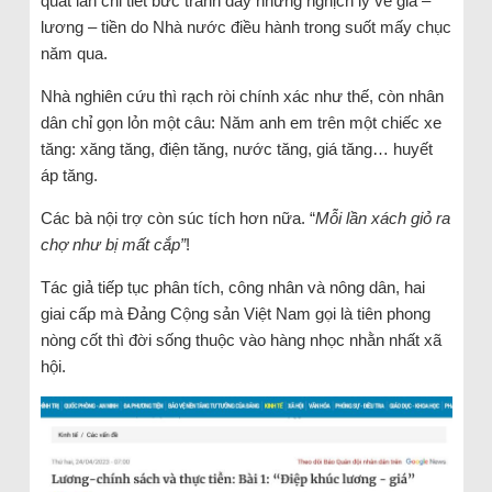
quát lẫn chi tiết bức tranh đầy những nghịch lý về giá –
lương – tiền do Nhà nước điều hành trong suốt mấy chục
năm qua.
Nhà nghiên cứu thì rạch ròi chính xác như thế, còn nhân
dân chỉ gọn lỏn một câu: Năm anh em trên một chiếc xe
tăng: xăng tăng, điện tăng, nước tăng, giá tăng… huyết
áp tăng.
Các bà nội trợ còn súc tích hơn nữa. “
Mỗi lần xách giỏ ra
chợ như bị mất cắp”
!
Tác giả tiếp tục phân tích, công nhân và nông dân, hai
giai cấp mà Đảng Cộng sản Việt Nam gọi là tiên phong
nòng cốt thì đời sống thuộc vào hàng nhọc nhằn nhất xã
hội.