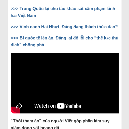
>>>
Trung Quốc lại cho tàu khảo sát xâm phạm lãnh
hải Việt Nam
>>>
Vinh danh Hai Nhựt, Đảng đang thách thức dân?
>>>
Bị quốc tế lên án, Đảng lại đổ lỗi cho “thế lực thù
địch” chống phá
“Thói tham ăn” của người Việt góp phần làm suy
giảm động vật hoang dã.