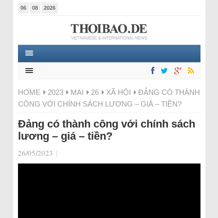
06
08
2026
HOME
2023
MAI
26
XÃ HỘI
ĐẢNG CÓ THÀNH
CÔNG VỚI CHÍNH SÁCH LƯƠNG – GIÁ – TIỀN?
Đảng có thành công với chính sách
lương – giá – tiền?
26/05/2023
|