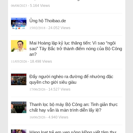
06/08/2023
- 5.164 Views
Ủng hộ Thoibao.de
15/02/2018
- 24.052 Views
Mai Hoàng lập kỷ lục thăng tiến: Vì sao “ngôi
sao” Tây Bắc trở thành điểm nóng của Bộ Công
an?
11/05/2026
- 18.498 Views
Đẩy người nghèo ra đường để nhường đặc
quyền cho giới siêu giàu
17/06/2026
- 14.527 Views
Thanh lọc bộ máy Bộ Công an: Tinh giản thực
chất hay vẫn là màn trình diễn lấy lệ?
16/06/2026
- 4.940 Views
Hàng loạt trẻ em ven sông Hồng viết tâm thư