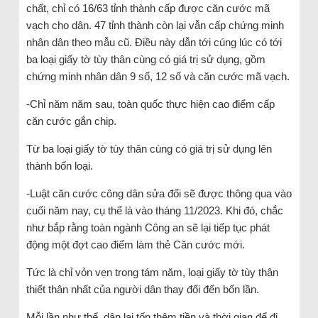
chất, chỉ có 16/63 tỉnh thành cấp được căn cước mã
vạch cho dân. 47 tỉnh thành còn lại vẫn cấp chứng minh
nhân dân theo mẫu cũ. Điều này dẫn tới cúng lúc có tới
ba loại giấy tờ tùy thân cùng có giá trị sử dụng, gồm
chứng minh nhân dân 9 số, 12 số và căn cước mã vạch.
-Chỉ năm năm sau, toàn quốc thực hiện cao điểm cấp
căn cước gắn chip.
Từ ba loại giấy tờ tùy thân cùng có giá trị sử dụng lên
thành bốn loại.
-Luật căn cước công dân sửa đổi sẽ được thông qua vào
cuối năm nay, cụ thể là vào tháng 11/2023. Khi đó, chắc
như bắp rằng toàn ngành Công an sẽ lại tiếp tục phát
động một đợt cao điểm làm thẻ Căn cước mới.
Tức là chỉ vỏn vẹn trong tám năm, loại giấy tờ tùy thân
thiết thân nhất của người dân thay đổi đến bốn lần.
Mỗi lần như thế, dân lại tốn thêm tiền và thời gian để đi