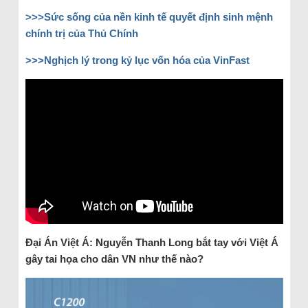
>>>Sức sống của nền kinh tế quyết định sinh mệnh
chính trị của Thủ Chính
>>>Nghịch lý trong kỷ lục vốn hóa của VinFast
Đại Án Việt Á: Nguyễn Thanh Long bắt tay với Việt Á
gây tai họa cho dân VN như thế nào?