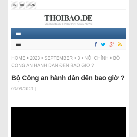
07
08
2026
HOME
2023
SEPTEMBER
3
NỘI CHÍNH
BỘ
CÔNG AN HÀNH DÂN ĐẾN BAO GIỜ ?
Bộ Công an hành dân đến bao giờ ?
03/09/2023
|