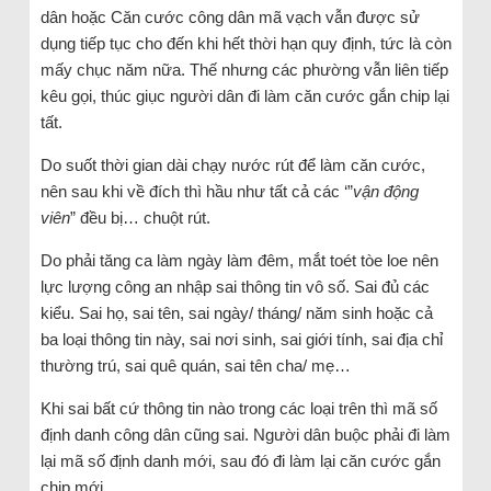
dân hoặc Căn cước công dân mã vạch vẫn được sử
dụng tiếp tục cho đến khi hết thời hạn quy định, tức là còn
mấy chục năm nữa. Thế nhưng các phường vẫn liên tiếp
kêu gọi, thúc giục người dân đi làm căn cước gắn chip lại
tất.
Do suốt thời gian dài chạy nước rút để làm căn cước,
nên sau khi về đích thì hầu như tất cả các ‘”
vận động
viên
” đều bị… chuột rút.
Do phải tăng ca làm ngày làm đêm, mắt toét tòe loe nên
lực lượng công an nhập sai thông tin vô số. Sai đủ các
kiểu. Sai họ, sai tên, sai ngày/ tháng/ năm sinh hoặc cả
ba loại thông tin này, sai nơi sinh, sai giới tính, sai địa chỉ
thường trú, sai quê quán, sai tên cha/ mẹ…
Khi sai bất cứ thông tin nào trong các loại trên thì mã số
định danh công dân cũng sai. Người dân buộc phải đi làm
lại mã số định danh mới, sau đó đi làm lại căn cước gắn
chip mới.