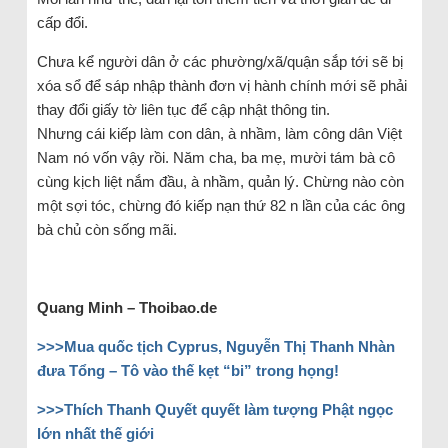
cấp đổi.
Chưa kể người dân ở các phường/xã/quận sắp tới sẽ bị
xóa sổ để sáp nhập thành đơn vị hành chính mới sẽ phải
thay đổi giấy tờ liên tục để cập nhật thông tin.
Nhưng cái kiếp làm con dân, à nhầm, làm công dân Việt
Nam nó vốn vậy rồi. Năm cha, ba mẹ, mười tám bà cô
cùng kịch liệt nắm đầu, à nhầm, quản lý. Chừng nào còn
một sợi tóc, chừng đó kiếp nạn thứ 82 n lần của các ông
bà chủ còn sống mãi.
Quang Minh – Thoibao.de
>>>Mua quốc tịch Cyprus, Nguyễn Thị Thanh Nhàn
đưa Tổng – Tô vào thế kẹt “bi” trong họng!
>>>Thích Thanh Quyết quyết làm tượng Phật ngọc
lớn nhất thế giới