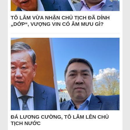
TÔ LÂM VỪA NHẬN CHỦ TỊCH ĐÃ DÍNH
„DỚP“, VƯỢNG VIN CÓ ÂM MƯU GÌ?
ĐÁ LƯƠNG CƯỜNG, TÔ LÂM LÊN CHỦ
TỊCH NƯỚC