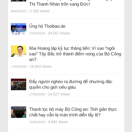
Thị Thanh Nhàn trốn sang Đức!
06/08/2023
- 5.165 Views
Ủng hộ Thoibao.de
15/02/2018
- 24.057 Views
Mai Hoàng lập kỷ lục thăng tiến: Vì sao “ngôi
sao” Tây Bắc trở thành điểm nóng của Bộ Công
an?
11/05/2026
- 18.503 Views
Đẩy người nghèo ra đường để nhường đặc
quyền cho giới siêu giàu
17/06/2026
- 14.527 Views
Thanh lọc bộ máy Bộ Công an: Tinh giản thực
chất hay vẫn là màn trình diễn lấy lệ?
16/06/2026
- 4.942 Views