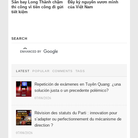
Sân bay Long Thành chậm
Đây kỷ nguyên vươn mình
thi công vì tiền công đi gửi
của Việt Nam
tiết kiệm
SEARCH
LATEST
POPULAR
COMMENTS
TAGS
Repetición de exámenes en Tuyên Quang: ¿una
solución justa o un precedente polémico?
07/08/2026
Révision des statuts du Parti : innovation pour
s’adapter ou perfectionnement du mécanisme de
direction ?
07/08/2026