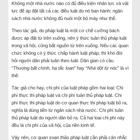
Không một nhà nước nào có đủ điều kiện nhân lực và vật
lực để áp đặt tất cả các điều luật do nó ban hành; ngân
sách nhà nước không đủ nuôi một bộ máy như thế.
Theo tác giả, do pháp luật là một cơ chế cưỡng bách
được áp đặt từ trên xuống, nên ý thức tuân thủ pháp luật
trong xã hội, cũng bắt nguồn từ trên xuống. Nếu các quan
chức không có ý thức chấp hành luật pháp, thì khó đòi
hỏi người dân phải tuân theo luật. Dân gian có câu
“
Thượng bất chính, hạ tắc loạn
” hay “
Nhà dột từ nóc
” là vì
thế.
Tác giả cho hay, chi phí của luật pháp gồm hai loại: Chi
phí thực thi pháp luật và chi phí tuân thủ pháp luật. Chi
phí thực thi pháp luật do cơ quan thực thi pháp luật bỏ ra,
nghĩa là dùng tiền từ ngân sách nhà nước. Chi phí tuân
thủ pháp luật do người dân bỏ ra. Cả hai loại chi phí này
đều là chi phí của xã hội, của nền kinh tế.
Vậy nên, cơ quan soạn thảo pháp luật cần phải cân nhắc