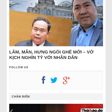
LÂM, MẪN, HƯNG NGỒI GHẾ MỚI – VỞ
KỊCH NGHÌN TỶ VỚI NHÂN DÂN
FOLLOW US
CHÂM BIẾM