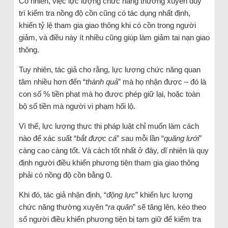
Cố nhiên, việc lực lượng chức năng thường xuyên duy
trì kiểm tra nồng độ cồn cũng có tác dụng nhất định,
khiến tỷ lệ tham gia giao thông khi có cồn trong người
giảm, và điều này ít nhiều cũng giúp làm giảm tai nạn giao
thông.
Tuy nhiên, tác giả cho rằng, lực lượng chức năng quan
tâm nhiều hơn đến “
t
hành quả
” mà họ nhận được – đó là
con số % tiền phạt mà họ được phép giữ lại, hoặc toàn
bộ số tiền mà người vi phạm hối lộ.
Vì thế, lực lượng thực thi pháp luật chỉ muốn làm cách
nào để xác suất “
bắt được cá
” sau mỗi lần “
quăng lưới
”
càng cao càng tốt. Và cách tốt nhất ở đây, dĩ nhiên là quy
định người điều khiển phương tiện tham gia giao thông
phải có nồng độ cồn bằng 0.
Khi đó, tác giả nhận định, “
động lực
” khiến lực lượng
chức năng thường xuyên “
ra quân
” sẽ tăng lên, kéo theo
số người điều khiển phương tiện bị tạm giữ để kiểm tra