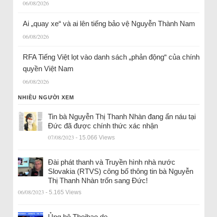
06/08/2026
Ai „quay xe“ và ai lên tiếng bảo vệ Nguyễn Thành Nam
06/08/2026
RFA Tiếng Việt lọt vào danh sách „phản động“ của chính
quyền Việt Nam
06/08/2026
NHIỀU NGƯỜI XEM
Tin bà Nguyễn Thị Thanh Nhàn đang ẩn náu tại
Đức đã được chính thức xác nhận
07/08/2023
- 15.066 Views
Đài phát thanh và Truyền hình nhà nước
Slovakia (RTVS) công bố thông tin bà Nguyễn
Thị Thanh Nhàn trốn sang Đức!
06/08/2023
- 5.165 Views
Ủng hộ Thoibao.de