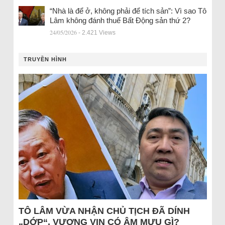
“Nhà là để ở, không phải để tích sản”: Vì sao Tô
Lâm không đánh thuế Bất Động sản thứ 2?
24/05/2026
- 2.421 Views
TRUYỀN HÌNH
TÔ LÂM VỪA NHẬN CHỦ TỊCH ĐÃ DÍNH
„DỚP“, VƯỢNG VIN CÓ ÂM MƯU GÌ?