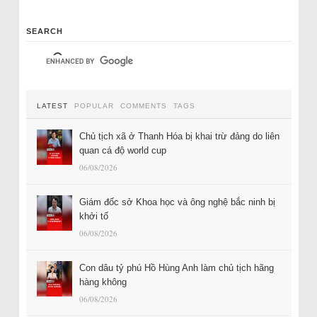
SEARCH
LATEST
POPULAR
COMMENTS
TAGS
Chủ tịch xã ở Thanh Hóa bị khai trừ đảng do liên
quan cá độ world cup
06/08/2026
Giám đốc sở Khoa học và ông nghệ bắc ninh bị
khởi tố
06/08/2026
Con dâu tỷ phú Hồ Hùng Anh làm chủ tịch hãng
hàng không
06/08/2026