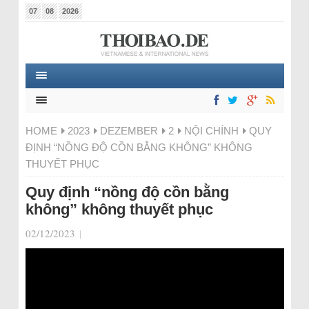
07
08
2026
HOME
2023
DEZEMBER
2
NỘI CHÍNH
QUY
ĐỊNH “NỒNG ĐỘ CỒN BẰNG KHÔNG” KHÔNG
THUYẾT PHỤC
Quy định “nồng độ cồn bằng
không” không thuyết phục
02/12/2023
|