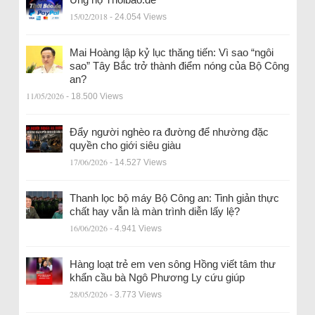
15/02/2018
- 24.054 Views
Mai Hoàng lập kỷ lục thăng tiến: Vì sao “ngôi
sao” Tây Bắc trở thành điểm nóng của Bộ Công
an?
11/05/2026
- 18.500 Views
Đẩy người nghèo ra đường để nhường đặc
quyền cho giới siêu giàu
17/06/2026
- 14.527 Views
Thanh lọc bộ máy Bộ Công an: Tinh giản thực
chất hay vẫn là màn trình diễn lấy lệ?
16/06/2026
- 4.941 Views
Hàng loạt trẻ em ven sông Hồng viết tâm thư
khẩn cầu bà Ngô Phương Ly cứu giúp
28/05/2026
- 3.773 Views