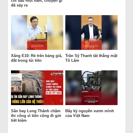
chỉ sau một năm, chuyện gì
đã xảy ra
Xăng E10: Rẻ trên bảng giá,
Trần Sỹ Thanh tát thẳng mặt
đắt trong túi tiền
Tô Lâm
Sân bay Long Thành chậm
Đây kỷ nguyên vươn mình
thi công vì tiền công đi gửi
của Việt Nam
tiết kiệm