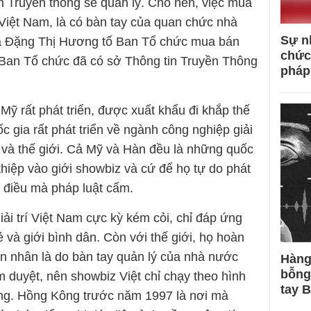
n Truyền thông sẽ quản lý. Cho nên, việc mua
 Việt Nam, là có bàn tay của quan chức nhà
Sự n
bà Đặng Thị Hương tố Ban Tổ chức mua bán
chức
ì Ban Tổ chức đã có sở Thông tin Truyền Thông
pháp
a Mỹ rất phát triển, được xuất khẩu đi khắp thế
c gia rất phát triển về ngành công nghiệp giải
Á và thế giới. Cả Mỹ và Hàn đều là những quốc
hiệp vào giới showbiz và cứ để họ tự do phát
 điều mà pháp luật cấm.
ải trí Việt Nam cực kỳ kém cỏi, chỉ đáp ứng
rẻ và giới bình dân. Còn với thế giới, họ hoàn
n nhân là do bàn tay quản lý của nhà nước
Hàng
bỗng
m duyệt, nên showbiz Việt chỉ chạy theo hình
tay 
ợng. Hồng Kông trước năm 1997 là nơi mà