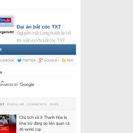
Đại án bắt cóc TXT
Nguyễn Hải Long bị kết án hỗ
trợ mật vụ VN bắt cóc TXT
E
ACEBOOK
TWITTER
GOOGLE+
RSS
H
EST
POPULAR
COMMENTS
TAGS
Chủ tịch xã ở Thanh Hóa bị
khai trừ đảng do liên quan cá
độ world cup