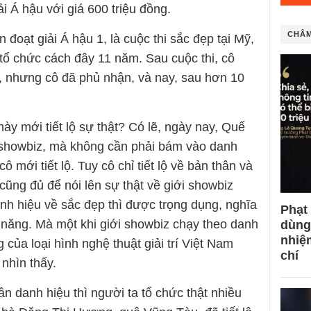
i Á hậu với giá 600 triệu đồng.
CHÂM
oạt giải Á hậu 1, là cuộc thi sắc đẹp tại Mỹ,
tổ chức cách đây 11 năm. Sau cuộc thi, cô
ải, nhưng cô đã phủ nhận, và nay, sau hơn 10
ày mới tiết lộ sự thật? Có lẽ, ngày nay, Quế
 showbiz, mà không cần phải bám vào danh
 mới tiết lộ. Tuy cô chỉ tiết lộ về bản thân và
ũng đủ để nói lên sự thật về giới showbiz
nh hiệu về sắc đẹp thì được trọng dụng, nghĩa
Phạt
i năng. Mà một khi giới showbiz chạy theo danh
dùng
nhiệ
g của loại hình nghệ thuật giải trí Việt Nam
chí
 nhìn thấy.
n danh hiệu thì người ta tổ chức thật nhiều