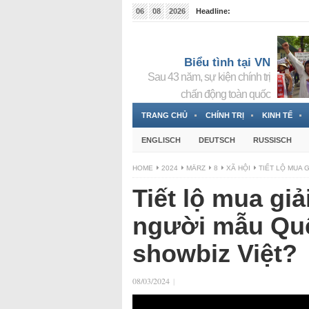
06
08
2026
Headline:
Tin bà Nguyễn Thị Thanh Nhàn đang ẩn náu tại Đức
Biểu tình tại VN
Sau 43 năm, sự kiện chính trị
chấn động toàn quốc
TRANG CHỦ
CHÍNH TRỊ
KINH TẾ
ENGLISCH
DEUTSCH
RUSSISCH
HOME
2024
MÄRZ
8
XÃ HỘI
TIẾT LỘ MUA 
Tiết lộ mua giả
người mẫu Quế
showbiz Việt?
08/03/2024
|