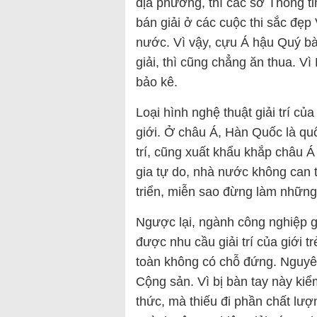
địa phương, thì các sở Thông ti
bán giải ở các cuộc thi sắc đẹp
nước. Vì vậy, cựu Á hậu Quý 
giải, thì cũng chẳng ăn thua. V
bảo kê.
Loại hình nghệ thuật giải trí củ
giới. Ở châu Á, Hàn Quốc là quố
trí, cũng xuất khẩu khắp châu 
gia tự do, nhà nước không can t
triển, miễn sao đừng làm những
Ngược lại, ngành công nghiệp gi
được nhu cầu giải trí của giới t
toàn không có chỗ đứng. Nguyê
Cộng sản. Vì bị bàn tay này kiể
thức, mà thiếu đi phần chất lư