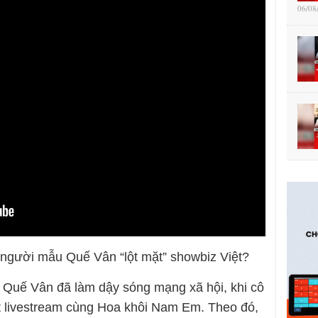
06/08
u, người mẫu Quế Vân “lột mặt” showbiz Việt?
 Quế Vân đã làm dậy sóng mạng xã hội, khi cô
t livestream cùng Hoa khôi Nam Em. Theo đó,