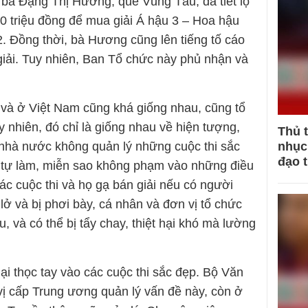
 bà Đặng Thị Hương, quê Vũng Tàu, đã tiết lộ
00 triệu đồng để mua giải Á hậu 3 – Hoa hậu
 Đồng thời, bà Hương cũng lên tiếng tố cáo
iải. Tuy nhiên, Ban Tổ chức này phủ nhận và
và ở Việt Nam cũng khá giống nhau, cũng tổ
y nhiên, đó chỉ là giống nhau về hiện tượng,
Thủ 
nhục 
nhà nước không quản lý những cuộc thi sắc
đạo 
ứ tự làm, miễn sao không phạm vào những điều
ác cuộc thi và họ gạ bán giải nếu có người
ở và bị phơi bày, cá nhân và đơn vị tổ chức
u, và có thể bị tẩy chay, thiệt hại khó mà lường
ại thọc tay vào các cuộc thi sắc đẹp. Bộ Văn
vị cấp Trung ương quản lý vấn đề này, còn ở