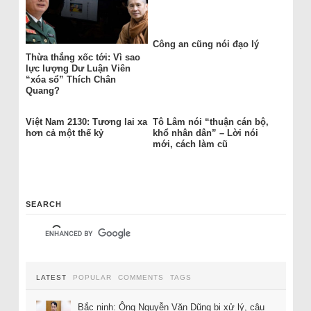
Công an cũng nói đạo lý
Thừa thắng xốc tới: Vì sao
lực lượng Dư Luận Viên
“xóa sổ” Thích Chân
Quang?
Việt Nam 2130: Tương lai xa
Tô Lâm nói “thuận cán bộ,
hơn cả một thế kỷ
khổ nhân dân” – Lời nói
mới, cách làm cũ
SEARCH
LATEST
POPULAR
COMMENTS
TAGS
Bắc ninh: Ông Nguyễn Văn Dũng bị xử lý, câu