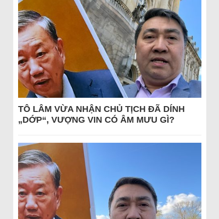
TÔ LÂM VỪA NHẬN CHỦ TỊCH ĐÃ DÍNH
„DỚP“, VƯỢNG VIN CÓ ÂM MƯU GÌ?