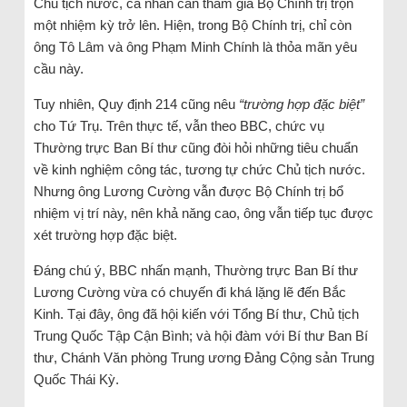
Chủ tịch nước, cá nhân cần tham gia Bộ Chính trị trọn
một nhiệm kỳ trở lên. Hiện, trong Bộ Chính trị, chỉ còn
ông Tô Lâm và ông Phạm Minh Chính là thỏa mãn yêu
cầu này.
Tuy nhiên, Quy định 214 cũng nêu
“trường hợp đặc biệt”
cho Tứ Trụ. Trên thực tế, vẫn theo BBC, chức vụ
Thường trực Ban Bí thư cũng đòi hỏi những tiêu chuẩn
về kinh nghiệm công tác, tương tự chức Chủ tịch nước.
Nhưng ông Lương Cường vẫn được Bộ Chính trị bổ
nhiệm vị trí này, nên khả năng cao, ông vẫn tiếp tục được
xét trường hợp đặc biệt.
Đáng chú ý, BBC nhấn mạnh, Thường trực Ban Bí thư
Lương Cường vừa có chuyến đi khá lặng lẽ đến Bắc
Kinh. Tại đây, ông đã hội kiến với Tổng Bí thư, Chủ tịch
Trung Quốc Tập Cận Bình; và hội đàm với Bí thư Ban Bí
thư, Chánh Văn phòng Trung ương Đảng Cộng sản Trung
Quốc Thái Kỳ.