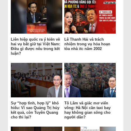
Liên hiệp quốc ra ý kiến về
Lê Thanh Hải và trách
hai vụ bắt giữ tại Việt Nam:
nhiệm trong vụ hỏa hoạn
Điều gì được nêu trong kết
tòa nhà itc năm 2002
luận?
Sự “hợp tình, hợp lý” khó
Tô Lâm và giấc mơ viển
hiểu: Vì sao Quảng Trị hủy
vông: Hà Nội cần taxi bay
kết quả, còn Tuyên Quang
hay không gian sống cho
cho thi lại?
người dân?