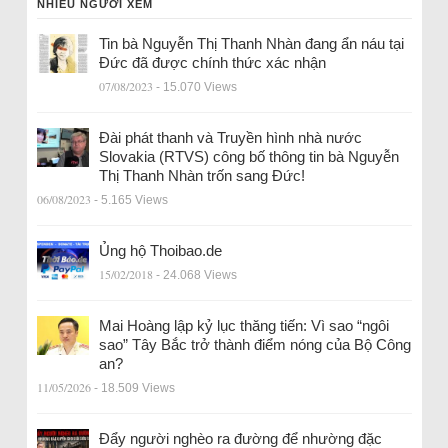
NHIỀU NGƯỜI XEM
Tin bà Nguyễn Thị Thanh Nhàn đang ẩn náu tại
Đức đã được chính thức xác nhận
07/08/2023
- 15.070 Views
Đài phát thanh và Truyền hình nhà nước
Slovakia (RTVS) công bố thông tin bà Nguyễn
Thị Thanh Nhàn trốn sang Đức!
06/08/2023
- 5.165 Views
Ủng hộ Thoibao.de
15/02/2018
- 24.068 Views
Mai Hoàng lập kỷ lục thăng tiến: Vì sao “ngôi
sao” Tây Bắc trở thành điểm nóng của Bộ Công
an?
11/05/2026
- 18.509 Views
Đẩy người nghèo ra đường để nhường đặc