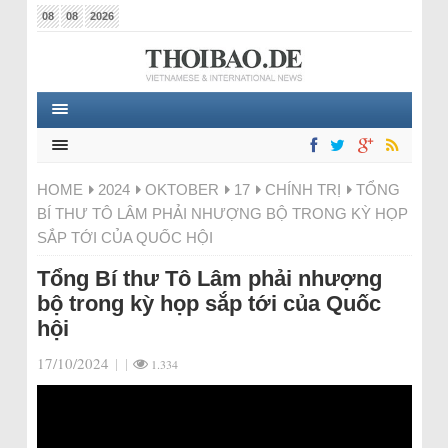
08
08
2026
HOME
2024
OKTOBER
17
CHÍNH TRỊ
TỔNG
BÍ THƯ TÔ LÂM PHẢI NHƯỢNG BỘ TRONG KỲ HỌP
SẮP TỚI CỦA QUỐC HỘI
Tổng Bí thư Tô Lâm phải nhượng
bộ trong kỳ họp sắp tới của Quốc
hội
17/10/2024
|
|
1.334