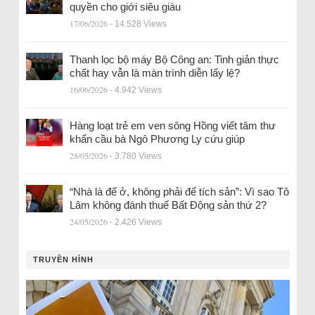
quyền cho giới siêu giàu
17/06/2026
- 14.528 Views
Thanh lọc bộ máy Bộ Công an: Tinh giản thực
chất hay vẫn là màn trình diễn lấy lệ?
16/06/2026
- 4.942 Views
Hàng loạt trẻ em ven sông Hồng viết tâm thư
khẩn cầu bà Ngô Phương Ly cứu giúp
28/05/2026
- 3.780 Views
“Nhà là để ở, không phải để tích sản”: Vì sao Tô
Lâm không đánh thuế Bất Động sản thứ 2?
24/05/2026
- 2.426 Views
TRUYỀN HÌNH