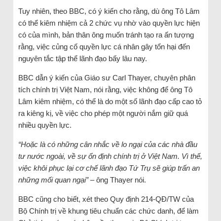
Tuy nhiên, theo BBC, có ý kiến cho rằng, dù ông Tô Lâm
có thể kiêm nhiệm cả 2 chức vụ nhờ vào quyền lực hiện
có của mình, bản thân ông muốn tránh tạo ra ấn tượng
rằng, việc củng cố quyền lực cá nhân gây tổn hại đến
nguyên tắc tập thể lãnh đạo bấy lâu nay.
BBC dẫn ý kiến của Giáo sư Carl Thayer, chuyên phân
tích chính trị Việt Nam, nói rằng, việc không để ông Tô
Lâm kiêm nhiệm, có thể là do một số lãnh đạo cấp cao tỏ
ra kiêng kị, về việc cho phép một người nắm giữ quá
nhiều quyền lực.
“Hoặc là có những cân nhắc về lo ngại của các nhà đầu
tư nước ngoài, về sự ổn định chính trị ở Việt Nam. Vì thế,
việc khôi phục lại cơ chế lãnh đạo Tứ Trụ sẽ giúp trấn an
những mối quan ngại” –
ông Thayer nói.
BBC cũng cho biết, xét theo Quy định 214-QĐ/TW của
Bộ Chính trị về khung tiêu chuẩn các chức danh, để làm