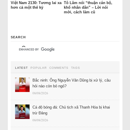
Việt Nam 2130: Tương lai xa
Tô Lâm nói “thuận cán bộ,
hơn cả một thế kỷ
khổ nhân dân” – Lời nói
mới, cách làm cũ
SEARCH
LATEST
POPULAR
COMMENTS
TAGS
Bắc ninh: Ông Nguyễn Văn Dũng bị xử lý, câu
hỏi nào còn bỏ ngỏ?
08/08/2026
Cá độ bóng đá: Chủ tịch xã Thanh Hóa bị khai
trừ Đảng
08/08/2026