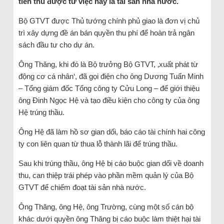
tiền thu được từ việc này là tài sản nhà nước.
Bộ GTVT được Thủ tướng chính phủ giao là đơn vị chủ
trì xây dựng đề án bán quyền thu phí để hoàn trả ngân
sách đầu tư cho dự án.
Ông Thăng, khi đó là Bộ trưởng Bộ GTVT, ‚xuất phát từ
động cơ cá nhân‘, đã gọi điện cho ông Dương Tuấn Minh
– Tổng giám đốc Tổng công ty Cửu Long – để giới thiệu
ông Đinh Ngọc Hệ và tạo điều kiện cho công ty của ông
Hệ trúng thầu.
Ông Hệ đã làm hồ sơ gian dối, báo cáo tài chính hai công
ty con liên quan từ thua lỗ thành lãi để trúng thầu.
Sau khi trúng thầu, ông Hệ bị cáo buộc gian dối về doanh
thu, can thiệp trái phép vào phần mềm quản lý của Bộ
GTVT để chiếm đoạt tài sản nhà nước.
Ông Thăng, ông Hệ, ông Trường, cùng một số cán bộ
khác dưới quyền ông Thăng bị cáo buộc làm thiệt hại tài