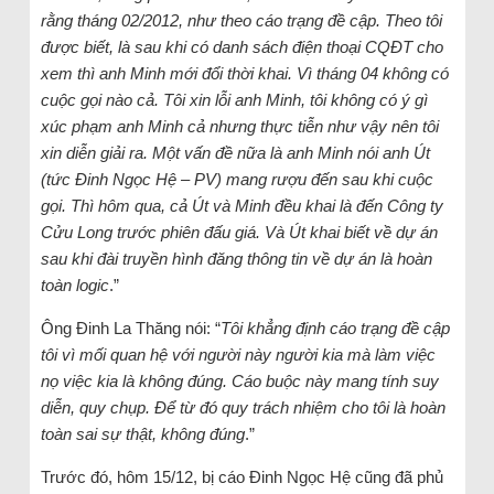
rằng tháng 02/2012, như theo cáo trạng đề cập. Theo tôi
được biết, là sau khi có danh sách điện thoại CQĐT cho
xem thì anh Minh mới đổi thời khai. Vì tháng 04 không có
cuộc gọi nào cả. Tôi xin lỗi anh Minh, tôi không có ý gì
xúc phạm anh Minh cả nhưng thực tiễn như vậy nên tôi
xin diễn giải ra. Một vấn đề nữa là anh Minh nói anh Út
(tức Đinh Ngọc Hệ – PV) mang rượu đến sau khi cuộc
gọi. Thì hôm qua, cả Út và Minh đều khai là đến Công ty
Cửu Long trước phiên đấu giá. Và Út khai biết về dự án
sau khi đài truyền hình đăng thông tin về dự án là hoàn
toàn logic
.”
Ông Đinh La Thăng nói: “
Tôi khẳng định cáo trạng đề cập
tôi vì mối quan hệ với người này người kia mà làm việc
nọ việc kia là không đúng. Cáo buộc này mang tính suy
diễn, quy chụp. Để từ đó quy trách nhiệm cho tôi là hoàn
toàn sai sự thật, không đúng
.”
Trước đó, hôm 15/12, bị cáo Đinh Ngọc Hệ cũng đã phủ