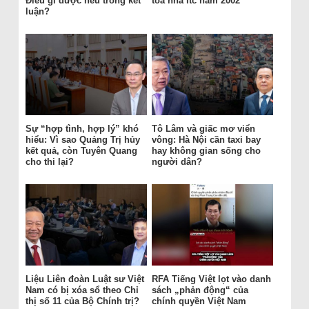
Điều gì được nêu trong kết
tòa nhà itc năm 2002
luận?
Sự “hợp tình, hợp lý” khó
Tô Lâm và giấc mơ viển
hiểu: Vì sao Quảng Trị hủy
vông: Hà Nội cần taxi bay
kết quả, còn Tuyên Quang
hay không gian sống cho
cho thi lại?
người dân?
Liệu Liên đoàn Luật sư Việt
RFA Tiếng Việt lọt vào danh
Nam có bị xóa sổ theo Chỉ
sách „phản động“ của
thị số 11 của Bộ Chính trị?
chính quyền Việt Nam