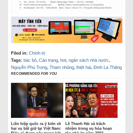
Filed in:
Chính trị
Tags:
bác bỏ
,
Cáo trạng
,
hot
,
ngân sách nhà nước
,
Nguyễn Phú Trọng
,
Tham nhũng
,
thiệt hại
,
Đinh La Thăng
RECOMMENDED FOR YOU
Liên hiệp quốc ra ý kiến về
Lê Thanh Hải và trách
hai vụ bắt giữ tại Việt Nam:
nhiệm trong vụ hỏa hoạn