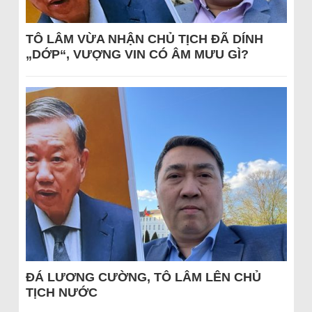
TÔ LÂM VỪA NHẬN CHỦ TỊCH ĐÃ DÍNH
„DỚP“, VƯỢNG VIN CÓ ÂM MƯU GÌ?
ĐÁ LƯƠNG CƯỜNG, TÔ LÂM LÊN CHỦ
TỊCH NƯỚC