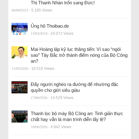
Thị Thanh Nhàn trốn sang Đức!
06/08/2023
- 5.165 Views
Ủng hộ Thoibao.de
15/02/2018
- 24.072 Views
Mai Hoàng lập kỷ lục thăng tiến: Vì sao “ngôi
sao” Tây Bắc trở thành điểm nóng của Bộ Công
an?
11/05/2026
- 18.510 Views
Đẩy người nghèo ra đường để nhường đặc
quyền cho giới siêu giàu
17/06/2026
- 14.529 Views
Thanh lọc bộ máy Bộ Công an: Tinh giản thực
chất hay vẫn là màn trình diễn lấy lệ?
16/06/2026
- 4.942 Views