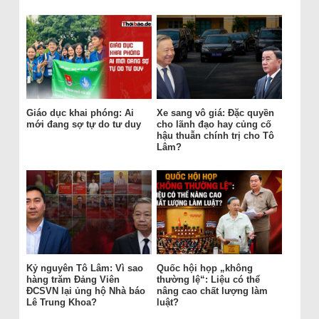
Giáo dục khai phóng: Ai
Xe sang vô giá: Đặc quyền
mới đang sợ tự do tư duy
cho lãnh đạo hay củng cố
hậu thuẫn chính trị cho Tô
Lâm?
Kỷ nguyên Tô Lâm: Vì sao
Quốc hội họp „không
hàng trăm Đảng Viên
thường lệ“: Liệu có thể
ĐCSVN lại ủng hộ Nhà báo
nâng cao chất lượng làm
Lê Trung Khoa?
luật?