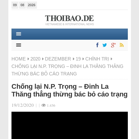
09
08
2026
HOME
2020
DEZEMBER
19
CHÍNH TRỊ
CHỐNG LẠI N.P. TRỌNG – ĐINH LA THĂNG THẲNG
THỪNG BÁC BỎ CÁO TRẠNG
Chống lại N.P. Trọng – Đinh La
Thăng thẳng thừng bác bỏ cáo trạng
19/12/2020
|
|
1.436