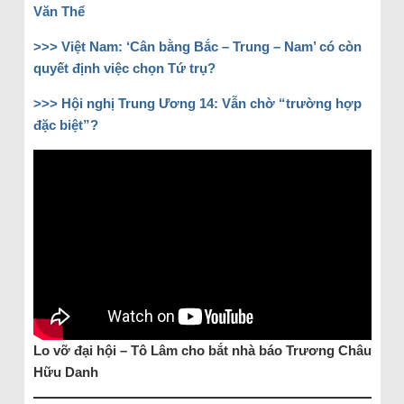
Văn Thể
>>> Việt Nam: ‘Cân bằng Bắc – Trung – Nam’ có còn
quyết định việc chọn Tứ trụ?
>>> Hội nghị Trung Ương 14: Vẫn chờ “trường hợp
đặc biệt”?
Lo vỡ đại hội – Tô Lâm cho bắt nhà báo Trương Châu
Hữu Danh