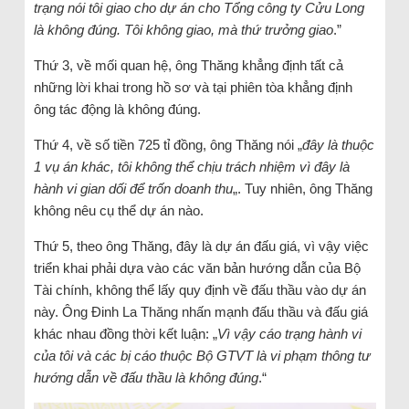
trạng nói tôi giao cho dự án cho Tổng công ty Cửu Long
là không đúng. Tôi không giao, mà thứ trưởng giao
.”
Thứ 3, về mối quan hệ, ông Thăng khẳng định tất cả
những lời khai trong hồ sơ và tại phiên tòa khẳng định
ông tác động là không đúng.
Thứ 4, về số tiền 725 tỉ đồng, ông Thăng nói „
đây là thuộc
1 vụ án khác, tôi không thể chịu trách nhiệm vì đây là
hành vi gian dối để trốn doanh thu
„. Tuy nhiên, ông Thăng
không nêu cụ thể dự án nào.
Thứ 5, theo ông Thăng, đây là dự án đấu giá, vì vậy việc
triển khai phải dựa vào các văn bản hướng dẫn của Bộ
Tài chính, không thể lấy quy định về đấu thầu vào dự án
này. Ông Đinh La Thăng nhấn mạnh đấu thầu và đấu giá
khác nhau đồng thời kết luận: „
Vì vậy cáo trạng hành vi
của tôi và các bị cáo thuộc Bộ GTVT là vi phạm thông tư
hướng dẫn về đấu thầu là không đúng
.“