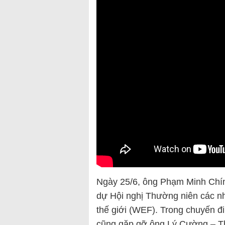
Ngày 25/6, ông Phạm Minh Chín
dự Hội nghị Thường niên các nh
thế giới (WEF). Trong chuyến đ
cũng gặp gỡ ông Lý Cường – T