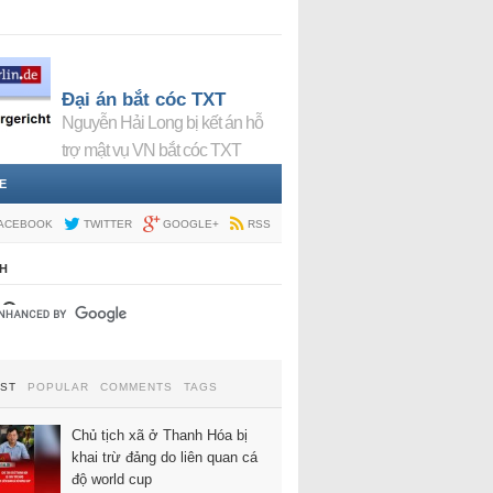
Đại án bắt cóc TXT
Nguyễn Hải Long bị kết án hỗ
trợ mật vụ VN bắt cóc TXT
E
ACEBOOK
TWITTER
GOOGLE+
RSS
H
EST
POPULAR
COMMENTS
TAGS
Chủ tịch xã ở Thanh Hóa bị
khai trừ đảng do liên quan cá
độ world cup