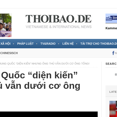
 đã được chính thức xác nhận
3 Jahren ago
XÃ HỘI
PHÁP LUẬT
TV&RADIO
LIÊN HỆ
TÀI TRỢ CHO THOIBAO.D
CHINESISCH
F
RUNG QUỐC “DIỆN KIẾN” NHƯNG ÔNG THỦ VẪN DƯỚI CƠ ÔNG TỔNG!
SEARC
 Quốc “diện kiến”
 vẫn dưới cơ ông
LAT