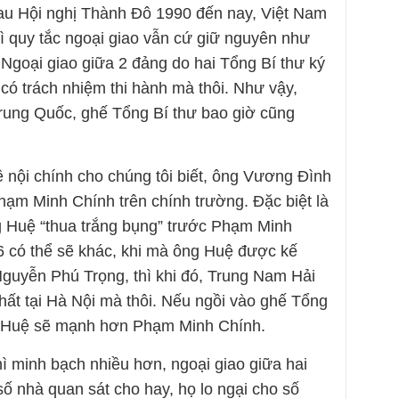
au Hội nghị Thành Đô 1990 đến nay, Việt Nam
thì quy tắc ngoại giao vẫn cứ giữ nguyên như
Ngoại giao giữa 2 đảng do hai Tổng Bí thư ký
 có trách nhiệm thi hành mà thôi. Như vậy,
 Trung Quốc, ghế Tổng Bí thư bao giờ cũng
ề nội chính cho chúng tôi biết, ông Vương Đình
ạm Minh Chính trên chính trường. Đặc biệt là
g Huệ “thua trắng bụng” trước Phạm Minh
6 có thể sẽ khác, khi mà ông Huệ được kế
guyễn Phú Trọng, thì khi đó, Trung Nam Hải
nhất tại Hà Nội mà thôi. Nếu ngồi vào ghế Tổng
h Huệ sẽ mạnh hơn Phạm Minh Chính.
ì minh bạch nhiều hơn, ngoại giao giữa hai
số nhà quan sát cho hay, họ lo ngại cho số