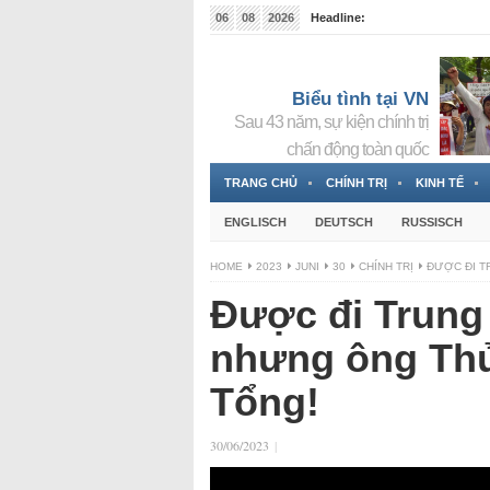
06
08
2026
Headline:
Tin bà Nguyễn Thị Thanh Nhàn đang ẩn náu tại Đức
Biểu tình tại VN
Sau 43 năm, sự kiện chính trị
chấn động toàn quốc
TRANG CHỦ
CHÍNH TRỊ
KINH TẾ
ENGLISCH
DEUTSCH
RUSSISCH
HOME
2023
JUNI
30
CHÍNH TRỊ
ĐƯỢC ĐI T
Được đi Trung
nhưng ông Thủ
Tổng!
30/06/2023
|