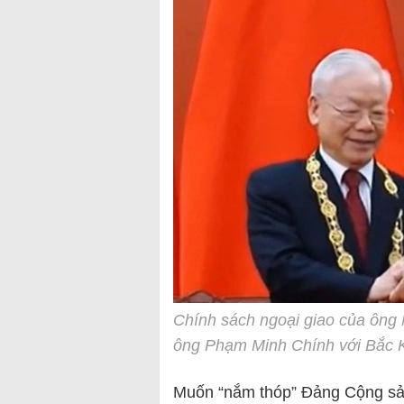
Chính sách ngoại giao của ông
ông Phạm Minh Chính với Bắc 
Muốn “nắm thóp” Đảng Cộng sả