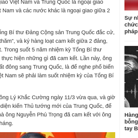
iao Việt Nam và Trung Quốc là ngoại giao
ệt Nam và các nước khác là ngoại giao giữa 2
Sự n
chức
pháp
Tổng Bí thư Đảng Cộng sản Trung Quốc đắc cử,
thăm”, và ký hàng loạt cam kết giữa 2 đảng,
t. Trong suốt 5 năm nhiệm kỳ Tổng Bí thư
 thực hiện những gì đã cam kết. Lần này, ông
ất đông sang Trung Quốc, là để nghe phổ biến
ệt Nam sẽ phải làm suốt nhiệm kỳ của Tổng Bí
ông Lý Khắc Cường ngày 11/3 vừa qua, và giờ
diện kiến Thủ tướng mới của Trung Quốc, để
mà ông Nguyễn Phú Trọng đã cam kết với ông
Hàng
bỗng
tháng.
tay 