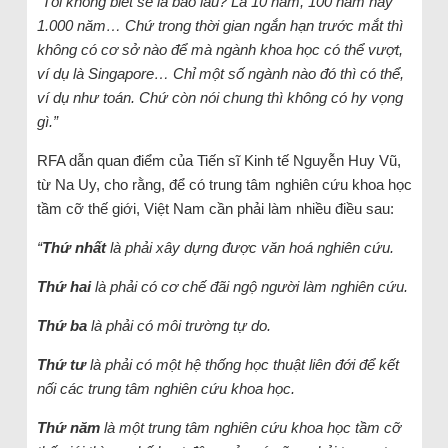
“Tôi không biết sẽ là bao lâu? Là 10 năm, 100 năm hay
1.000 năm… Chứ trong thời gian ngắn hạn trước mắt thì
không có cơ sở nào để mà ngành khoa học có thể vượt,
ví dụ là Singapore… Chỉ một số ngành nào đó thì có thể,
ví dụ như toán. Chứ còn nói chung thì không có hy vọng
gì.”
RFA dẫn quan điểm của Tiến sĩ Kinh tế Nguyễn Huy Vũ,
từ Na Uy, cho rằng, để có trung tâm nghiên cứu khoa học
tầm cỡ thế giới, Việt Nam cần phải làm nhiều điều sau:
“
Thứ nhất
là phải xây dựng được văn hoá nghiên cứu.
Thứ hai
là phải có cơ chế đãi ngộ người làm nghiên cứu.
Thứ ba
là phải có môi trường tự do.
Thứ tư
là phải có một hệ thống học thuật liên đới để kết
nối các trung tâm nghiên cứu khoa học.
Thứ năm
là một trung tâm nghiên cứu khoa học tầm cỡ