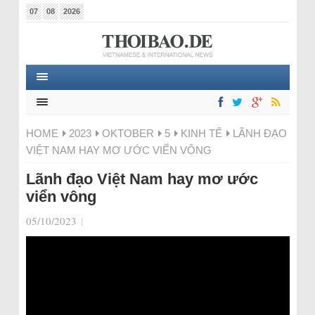
07
08
2026
HOME
2023
OKTOBER
5
KINH TẾ
LÃNH ĐẠO
VIỆT NAM HAY MƠ ƯỚC VIỂN VÔNG
Lãnh đạo Việt Nam hay mơ ước
viển vông
05/10/2023
|