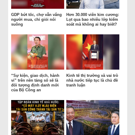
GDP bứt tốc, chợ vẫn vắng
Hơn 30.000 viên kim cương:
người mua, chỉ giỏi nói
Lọt qua bao nhiêu lớp kiểm
suông
soát mà không ai hay biết?
“Sự kiện, giao dịch, hành
Kinh tế thị trường và vai trò
vi” trên nền tảng số sẽ là
nhà nước tiếp tục là chủ đề
đối tượng định danh mới
tranh luận
của Bộ Công an