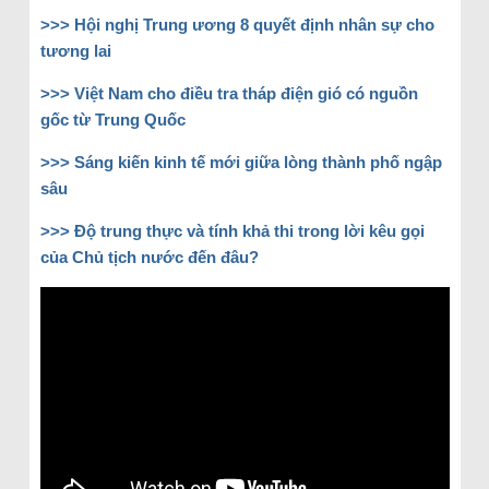
>>> Hội nghị Trung ương 8 quyết định nhân sự cho
tương lai
>>> Việt Nam cho điều tra tháp điện gió có nguồn
gốc từ Trung Quốc
>>> Sáng kiến kinh tế mới giữa lòng thành phố ngập
sâu
>>> Độ trung thực và tính khả thi trong lời kêu gọi
của Chủ tịch nước đến đâu?