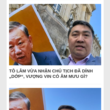
TÔ LÂM VỪA NHẬN CHỦ TỊCH ĐÃ DÍNH
„DỚP“, VƯỢNG VIN CÓ ÂM MƯU GÌ?