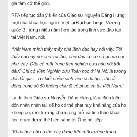
gia tầm cỡ thế giới.
RFA tiếp tục dẫn ý kiến của Giáo sư Nguyễn Đăng Hưng,
một nhà khoa học người Việt tại Đại học Liège, Vương
quốc Bỉ, từng nhiều năm hợp tác trong lĩnh vực đào tạo
tại Việt Nam, nói:
“Việt Nam mình thấy mấy nhà lãnh đạo hay nói vậy. Tôi
thấy cái này nói cho vui thôi, chứ đâu có cơ sở gì mà nói
như vậy. Đâu có một trung tâm nghiên cứu nào nổi trội
đâu? Chỉ có Viện Nghiên cứu Toán học ở Hà Nội là tương
đối đắt giá… Tôi biết nhiều sinh viên đi du học, thì rất
đông trong số đó không chịu đi về phục vụ tại Việt Nam.”
Lý do theo Giáo sư Nguyễn Đăng Hưng, là vì điều kiện
đón nhận nhân tài, để họ có thể phát huy khả năng của họ
không có, môi trường chưa rộng mở và tinh thần khoa
học chưa được thể hiện sáng tỏ. Ông nói tiếp:
“Khoa học chỉ có thể xây dựng trên môi trường trung