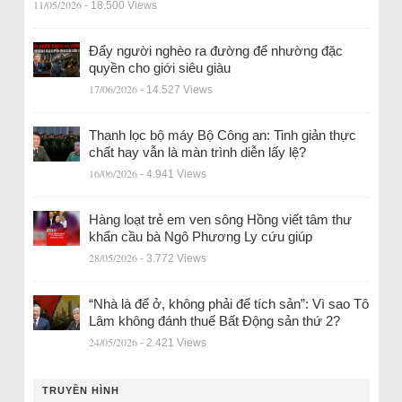
11/05/2026
- 18.500 Views
Đẩy người nghèo ra đường để nhường đặc
quyền cho giới siêu giàu
17/06/2026
- 14.527 Views
Thanh lọc bộ máy Bộ Công an: Tinh giản thực
chất hay vẫn là màn trình diễn lấy lệ?
16/06/2026
- 4.941 Views
Hàng loạt trẻ em ven sông Hồng viết tâm thư
khẩn cầu bà Ngô Phương Ly cứu giúp
28/05/2026
- 3.772 Views
“Nhà là để ở, không phải để tích sản”: Vì sao Tô
Lâm không đánh thuế Bất Động sản thứ 2?
24/05/2026
- 2.421 Views
TRUYỀN HÌNH