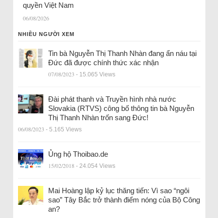
quyền Việt Nam
06/08/2026
NHIỀU NGƯỜI XEM
Tin bà Nguyễn Thị Thanh Nhàn đang ẩn náu tại
Đức đã được chính thức xác nhận
07/08/2023
- 15.065 Views
Đài phát thanh và Truyền hình nhà nước
Slovakia (RTVS) công bố thông tin bà Nguyễn
Thị Thanh Nhàn trốn sang Đức!
06/08/2023
- 5.165 Views
Ủng hộ Thoibao.de
15/02/2018
- 24.054 Views
Mai Hoàng lập kỷ lục thăng tiến: Vì sao “ngôi
sao” Tây Bắc trở thành điểm nóng của Bộ Công
an?