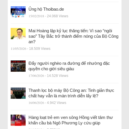
Ủng hộ Thoibao.de
15/02/2018
- 24.068 Views
Mai Hoàng lập kỷ lục thăng tiến: Vì sao “ngôi
sao” Tây Bắc trở thành điểm nóng của Bộ Công
an?
11/05/2026
- 18.509 Views
Đẩy người nghèo ra đường để nhường đặc
quyền cho giới siêu giàu
17/06/2026
- 14.528 Views
Thanh lọc bộ máy Bộ Công an: Tinh giản thực
chất hay vẫn là màn trình diễn lấy lệ?
16/06/2026
- 4.942 Views
Hàng loạt trẻ em ven sông Hồng viết tâm thư
khẩn cầu bà Ngô Phương Ly cứu giúp