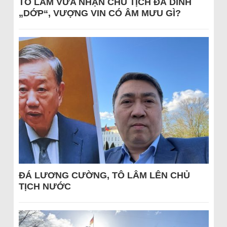
TÔ LÂM VỪA NHẬN CHỦ TỊCH ĐÃ DÍNH
„DỚP“, VƯỢNG VIN CÓ ÂM MƯU GÌ?
ĐÁ LƯƠNG CƯỜNG, TÔ LÂM LÊN CHỦ
TỊCH NƯỚC