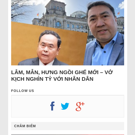
LÂM, MẪN, HƯNG NGỒI GHẾ MỚI – VỞ
KỊCH NGHÌN TỶ VỚI NHÂN DÂN
FOLLOW US
CHÂM BIẾM