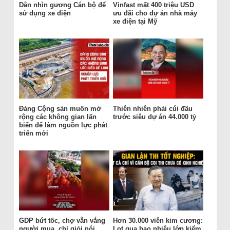
Dân nhìn gương Cán bộ để
Vinfast mất 400 triệu USD
sử dụng xe điện
ưu đãi cho dự án nhà máy
xe điện tại Mỹ
Đảng Cộng sản muốn mở
Thiên nhiên phải cúi đầu
rộng các không gian lấn
trước siêu dự án 44.000 tỷ
biển để làm nguồn lực phát
triển mới
GDP bứt tốc, chợ vẫn vắng
Hơn 30.000 viên kim cương:
người mua, chỉ giỏi nói
Lọt qua bao nhiêu lớp kiểm