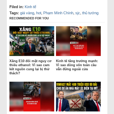
Filed in:
Kinh tế
Tags:
giá vàng
,
hot
,
Phạm Minh Chính
,
sjc
,
thủ tướng
RECOMMENDED FOR YOU
Xăng E10 đối mặt nguy cơ
Kinh tế tăng trưởng mạnh:
thiếu ethanol: Vì sao cam
Vì sao dòng vốn toàn cầu
kết nguồn cung lại bị thử
vẫn đứng ngoài cửa
thách?