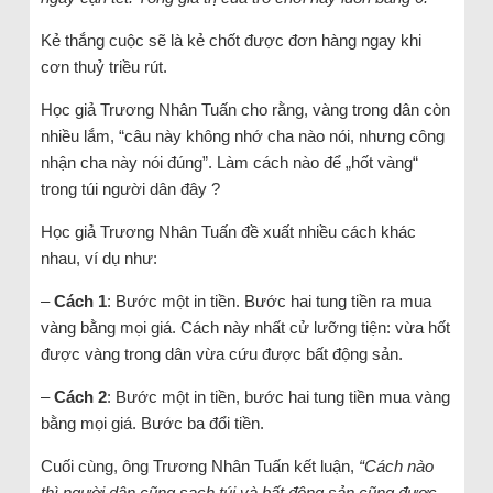
Kẻ thắng cuộc sẽ là kẻ chốt được đơn hàng ngay khi
cơn thuỷ triều rút.
Học giả Trương Nhân Tuấn cho rằng, vàng trong dân còn
nhiều lắm, “câu này không nhớ cha nào nói, nhưng công
nhận cha này nói đúng”. Làm cách nào để „hốt vàng“
trong túi người dân đây ?
Học giả Trương Nhân Tuấn đề xuất nhiều cách khác
nhau, ví dụ như:
–
Cách 1
: Bước một in tiền. Bước hai tung tiền ra mua
vàng bằng mọi giá. Cách này nhất cử lưỡng tiện: vừa hốt
được vàng trong dân vừa cứu được bất động sản.
–
Cách 2
: Bước một in tiền, bước hai tung tiền mua vàng
bằng mọi giá. Bước ba đổi tiền.
Cuối cùng, ông Trương Nhân Tuấn kết luận,
“Cách nào
thì người dân cũng sạch túi và bất động sản cũng được