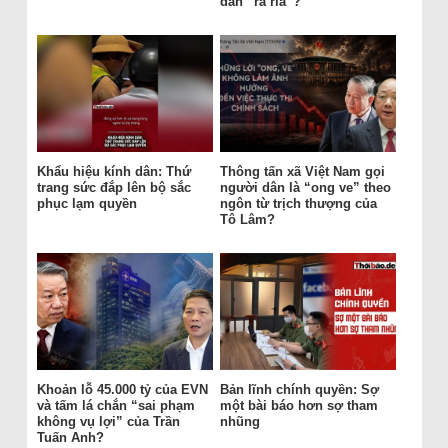
dân “ra rìa”?
Khẩu hiệu kính dân: Thứ
Thông tấn xã Việt Nam gọi
trang sức đắp lên bộ sắc
người dân là “ong ve” theo
phục lạm quyền
ngôn từ trịch thượng của
Tô Lâm?
Khoản lỗ 45.000 tỷ của EVN
Bản lĩnh chính quyền: Sợ
và tấm lá chắn “sai phạm
một bài báo hơn sợ tham
không vụ lợi” của Trần
nhũng
Tuấn Anh?