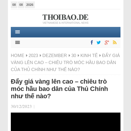
08
08
2026
HOME
2023
DEZEMBER
30
KINH TẾ
ĐẨY GIÁ
VÀNG LÊN CAO – CHIÊU TRÒ MÓC HẦU BAO DÂN
CỦA THỦ CHÍNH NHƯ THẾ NÀO?
Đẩy giá vàng lên cao – chiêu trò
móc hầu bao dân của Thủ Chính
như thế nào?
30/12/2023
|