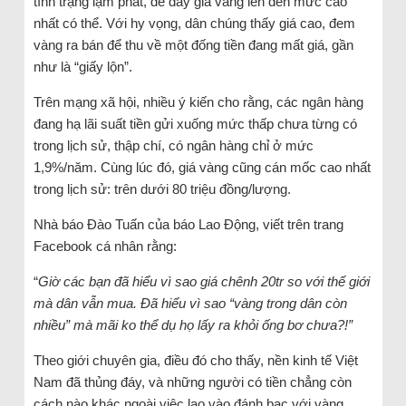
tình trạng lạm phát, để đẩy giá vàng lên đến mức cao
nhất có thể. Với hy vọng, dân chúng thấy giá cao, đem
vàng ra bán để thu về một đống tiền đang mất giá, gần
như là “giấy lộn”.
Trên mạng xã hội, nhiều ý kiến cho rằng, các ngân hàng
đang hạ lãi suất tiền gửi xuống mức thấp chưa từng có
trong lịch sử, thập chí, có ngân hàng chỉ ở mức
1,9%/năm. Cùng lúc đó, giá vàng cũng cán mốc cao nhất
trong lịch sử: trên dưới 80 triệu đồng/lượng.
Nhà báo Đào Tuấn của báo Lao Động, viết trên trang
Facebook cá nhân rằng:
“
Giờ các bạn đã hiểu vì sao giá chênh 20tr so với thế giới
mà dân vẫn mua. Đã hiểu vì sao “vàng trong dân còn
nhiều” mà mãi ko thể dụ họ lấy ra khỏi ống bơ chưa?!”
Theo giới chuyên gia, điều đó cho thấy, nền kinh tế Việt
Nam đã thủng đáy, và những người có tiền chẳng còn
cách nào khác ngoài việc lao vào đánh bạc với vàng.