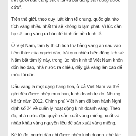
cứu”.
Trên thế giới, theo quy luật kinh tế chung, quốc gia nào
tích vàng nhiều nhất thì sẽ không lo lạm phát. Vì lúc cần,
họ sẽ tung vàng ra bán để bình ổn nền kinh tế.
Ở Việt Nam, tâm lý thích tích trữ bằng vàng ăn sâu vào
tiềm thức của người dân, trải qua nhiều biến động lịch sử.
Nắm bắt tâm lý này, trong lúc nền kinh tế Việt Nam khốn
đốn lao đao, nhà nước ra chiêu, đẩy giá vàng lên cao để
móc túi dân.
Dẫu vàng là một dạng hàng hoá, ở cả Việt Nam và thế
giới đều được phép mua bán, kinh doanh tự do. Nhưng
kể từ năm 2012, Chính phủ Việt Nam đã ban hành Nghị
định số 24 về quản lý hoạt động kinh doanh vàng. Theo
đó, nhà nước độc quyền sản xuất vàng miếng, xuất và
nhập khẩu vàng nguyên liệu để sản xuất vàng miếng.
Kể từ đó, người dân chỉ được phép kinh doanh, chế tác