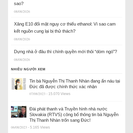
sao?
08/08/2026
Xăng E10 đối mặt nguy cơ thiếu ethanol: Vì sao cam
kết nguồn cung lại bị thử thách?
08/08/2026
Dựng nhà ở đâu thì chính quyền mới thôi “dòm ngó”?
08/08/2026
NHIỀU NGƯỜI XEM
Tin bà Nguyễn Thị Thanh Nhàn đang ẩn náu tại
Đức đã được chính thức xác nhận
07/08/2023
- 15.070 Views
Đài phát thanh và Truyền hình nhà nước
Slovakia (RTVS) công bố thông tin bà Nguyễn
Thị Thanh Nhàn trốn sang Đức!
06/08/2023
- 5.165 Views