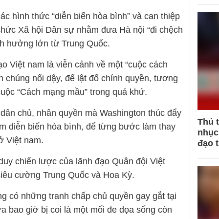
c hình thức “diễn biến hòa bình” và can thiệp
chức Xã hội Dân sự nhằm đưa Hà nội “đi chệch
nh hưởng lớn từ Trung Quốc.
o Việt nam là viễn cảnh về một “cuộc cách
chúng nổi dậy, để lật đổ chính quyền, tương
 cuộc “Cách mạng mầu” trong quá khứ.
về dân chủ, nhân quyền mà Washington thúc đẩy
Thủ 
ằm diễn biến hòa bình, để từng bước làm thay
nhục 
ở Việt nam.
đạo 
ư duy chiến lược của lãnh đạo Quân đội Việt
siêu cường Trung Quốc và Hoa Kỳ.
g có những tranh chấp chủ quyền gay gắt tại
 bao giờ bị coi là một mối đe dọa sống còn