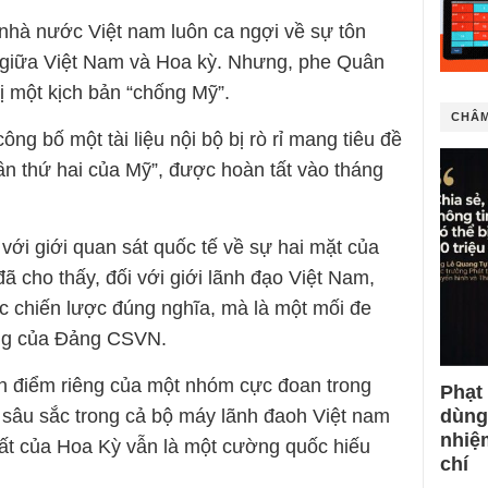
 nhà nước Việt nam luôn ca ngợi về sự tôn
ị giữa Việt Nam và Hoa kỳ. Nhưng, phe Quân
ị một kịch bản “chống Mỹ”.
CHÂM
ng bố một tài liệu nội bộ bị rò rỉ mang tiêu đề
n thứ hai của Mỹ”, được hoàn tất vào tháng
với giới quan sát quốc tế về sự hai mặt của
ã cho thấy, đối với giới lãnh đạo Việt Nam,
ác chiến lược đúng nghĩa, mà là một mối đe
ong của Đảng CSVN.
an điểm riêng của một nhóm cực đoan trong
Phạt
dùng
sâu sắc trong cả bộ máy lãnh đaoh Việt nam
nhiệ
hất của Hoa Kỳ vẫn là một cường quốc hiếu
chí