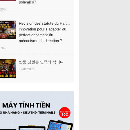
polémico?
/2026
Révision des statuts du Parti :
innovation pour s’adapter ou
perfectionnement du
mécanisme de direction ?
/2026
반동 당원은 민족의 복이다
07/08/2026