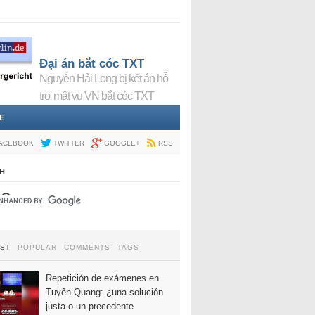
Đại án bắt cóc TXT
Nguyễn Hải Long bị kết án hỗ
trợ mật vụ VN bắt cóc TXT
E
ACEBOOK
TWITTER
GOOGLE+
RSS
H
EST
POPULAR
COMMENTS
TAGS
Repetición de exámenes en
Tuyên Quang: ¿una solución
justa o un precedente