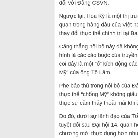
đối với Đảng CSVN.
Ngược lại, Hoa Kỳ là một thị trư
quan trọng hàng đầu của Việt na
thay đổi thực thể chính trị tại B
Căng thẳng nội bộ này đã không 
hình là các cáo buộc của truyền
coi đây là một “ổ” kích động c
Mỹ” của ông Tô Lâm.
Phe bảo thủ trong nội bộ của Đ
thực thể “chống Mỹ” không giấu
thực sự cảm thấy thoải mái khi
Do đó, dưới sự lãnh đạo của T
tuyệt đối sau Đại hội 14, quan
chương mới thực dụng hơn nhưn