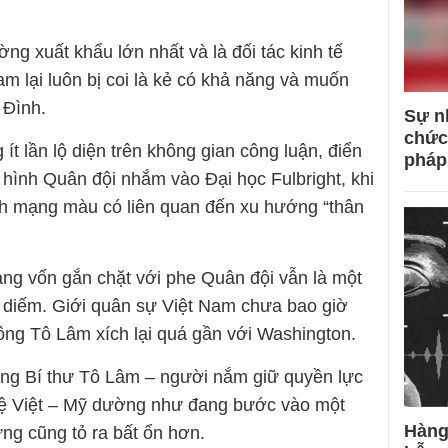
ờng xuất khẩu lớn nhất và là đối tác kinh tế
m lại luôn bị coi là kẻ có khả năng và muốn
a Đình.
Sự n
chức
ít lần lộ diện trên không gian công luận, điển
pháp
 hình Quân đội nhắm vào Đại học Fulbright, khi
ách mạng màu có liên quan đến xu hướng “thân
ảng vốn gắn chặt với phe Quân đội vẫn là một
 diếm. Giới quân sự Việt Nam chưa bao giờ
 ông Tô Lâm xích lại quá gần với Washington.
ổng Bí thư Tô Lâm – người nắm giữ quyền lực
 hệ Việt – Mỹ dường như đang bước vào một
Hàng
g cũng tỏ ra bất ổn hơn.