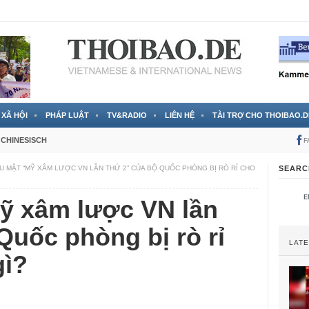
 đã được chính thức xác nhận
3 Jahren ago
XÃ HỘI
PHÁP LUẬT
TV&RADIO
LIÊN HỆ
TÀI TRỢ CHO THOIBAO.D
CHINESISCH
F
ỆU MẬT “MỸ XÂM LƯỢC VN LẦN THỨ 2” CỦA BỘ QUỐC PHÒNG BỊ RÒ RỈ CHO
SEARC
Mỹ xâm lược VN lần
Quốc phòng bị rò rỉ
LAT
gì?