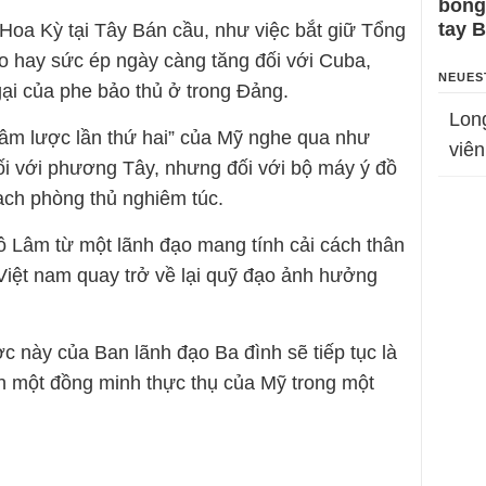
bỗng
tay 
oa Kỳ tại Tây Bán cầu, như việc bắt giữ Tổng
o hay sức ép ngày càng tăng đối với Cuba,
NEUES
ại của phe bảo thủ ở trong Đảng.
Lon
xâm lược lần thứ hai” của Mỹ nghe qua như
viên
i với phương Tây, nhưng đối với bộ máy ý đồ
ạch phòng thủ nghiêm túc.
Tô Lâm từ một lãnh đạo mang tính cải cách thân
iệt nam quay trở về lại quỹ đạo ảnh hưởng
ợc này của Ban lãnh đạo Ba đình sẽ tiếp tục là
h một đồng minh thực thụ của Mỹ trong một