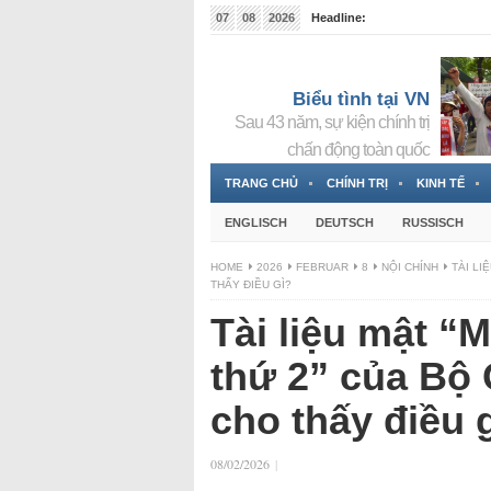
07
08
2026
Headline:
Tin bà Nguyễn Thị Thanh Nhàn đang ẩn náu tại Đức
Biểu tình tại VN
Sau 43 năm, sự kiện chính trị
chấn động toàn quốc
TRANG CHỦ
CHÍNH TRỊ
KINH TẾ
ENGLISCH
DEUTSCH
RUSSISCH
HOME
2026
FEBRUAR
8
NỘI CHÍNH
TÀI LI
THẤY ĐIỀU GÌ?
Tài liệu mật “
thứ 2” của Bộ 
cho thấy điều 
08/02/2026
|