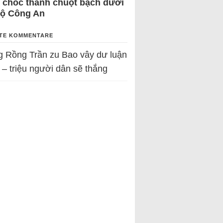
 chốc thành chuột bạch dưới
Bộ Công An
TE KOMMENTARE
g Rồng Trần
zu
Bao vây dư luận
 – triệu người dân sẽ thắng