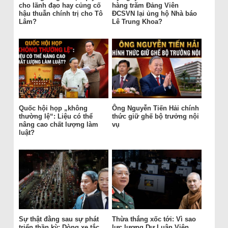
cho lãnh đạo hay củng cố
hàng trăm Đảng Viên
hậu thuẫn chính trị cho Tô
ĐCSVN lại ủng hộ Nhà báo
Lâm?
Lê Trung Khoa?
Quốc hội họp „không
Ông Nguyễn Tiến Hải chính
thường lệ“: Liệu có thể
thức giữ ghế bộ trưởng nội
nâng cao chất lượng làm
vụ
luật?
Sự thật đằng sau sự phát
Thừa thắng xốc tới: Vì sao
triển thần kỳ: Dòng xe tắc
lực lượng Dư Luận Viên