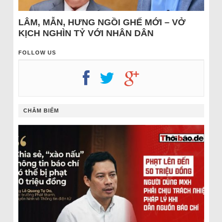
LÂM, MẪN, HƯNG NGỒI GHẾ MỚI – VỞ
KỊCH NGHÌN TỶ VỚI NHÂN DÂN
FOLLOW US
CHÂM BIẾM