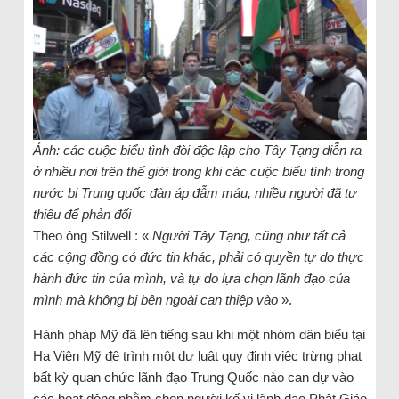
Ảnh: các cuộc biểu tình đòi độc lập cho Tây Tạng diễn ra
ở nhiều nơi trên thế giới trong khi các cuộc biểu tình trong
nước bị Trung quốc đàn áp đẫm máu, nhiều người đã tự
thiêu để phản đối
Theo ông Stilwell : «
Người Tây Tạng, cũng như tất cả
các cộng đồng có đức tin khác, phải có quyền tự do thực
hành đức tin của mình, và tự do lựa chọn lãnh đạo của
mình mà không bị bên ngoài can thiệp vào
».
Hành pháp Mỹ đã lên tiếng sau khi một nhóm dân biểu tại
Hạ Viện Mỹ đệ trình một dự luật quy định việc trừng phạt
bất kỳ quan chức lãnh đạo Trung Quốc nào can dự vào
các hoạt động nhằm chọn người kế vị lãnh đạo Phật Giáo