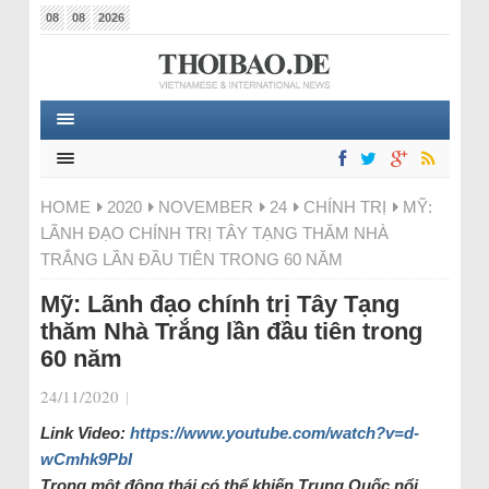
08
08
2026
HOME
2020
NOVEMBER
24
CHÍNH TRỊ
MỸ:
LÃNH ĐẠO CHÍNH TRỊ TÂY TẠNG THĂM NHÀ
TRẮNG LẦN ĐẦU TIÊN TRONG 60 NĂM
Mỹ: Lãnh đạo chính trị Tây Tạng
thăm Nhà Trắng lần đầu tiên trong
60 năm
24/11/2020
|
Link Video:
https://www.youtube.com/watch?v=d-
wCmhk9PbI
Trong một động thái có thể khiến Trung Quốc nổi