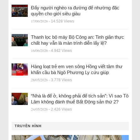
Đẩy người nghèo ra đường để nhường đặc
quyền cho giới siêu giàu
17/06/2026
- 14.528 Views
Thanh lọc bộ máy Bộ Công an: Tinh giản thực
chất hay vẫn là màn trình diễn lấy lệ?
16/06/2026
- 4.942 Views
Hàng loạt trẻ em ven sông Hồng viết tâm thư
khẩn cầu bà Ngô Phương Ly cứu giúp
28/05/2026
- 3.778 Views
“Nhà là để ở, không phải để tích sản”: Vì sao Tô
Lâm không đánh thuế Bất Động sản thứ 2?
24/05/2026
- 2.426 Views
TRUYỀN HÌNH