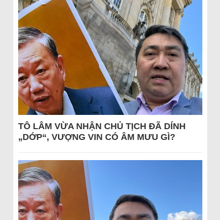
TÔ LÂM VỪA NHẬN CHỦ TỊCH ĐÃ DÍNH
„DỚP“, VƯỢNG VIN CÓ ÂM MƯU GÌ?