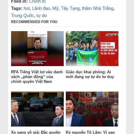
Filed in:
Chính trị
Tags:
hot
,
Lãnh đạo
,
Mỹ
,
Tây Tạng
,
thăm Nhà Trắng
,
Trung Quốc
,
tự do
RECOMMENDED FOR YOU
RFA Tiếng Việt lọt vào danh
Giáo dục khai phóng: Ai
sách „phản động“ của
mới đang sợ tự do tư duy
chính quyền Việt Nam
Xe sang vô giá: Đặc quyền
Kỷ nguyên Tô Lâm: Vì sao