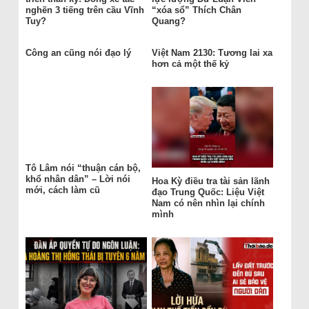
nghẽn 3 tiếng trên cầu Vĩnh
“xóa sổ” Thích Chân
Tuy?
Quang?
Công an cũng nói đạo lý
Việt Nam 2130: Tương lai xa
hơn cả một thế kỷ
Tô Lâm nói “thuận cán bộ,
khổ nhân dân” – Lời nói
Hoa Kỳ điều tra tài sản lãnh
mới, cách làm cũ
đạo Trung Quốc: Liệu Việt
Nam có nên nhìn lại chính
mình