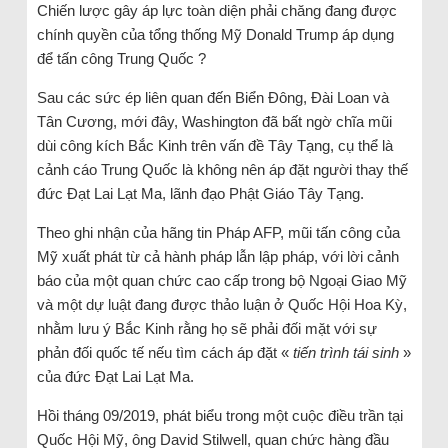
Chiến lược gây áp lực toàn diện phải chăng đang được
chính quyền của tổng thống Mỹ Donald Trump áp dụng
để tấn công Trung Quốc ?
Sau các sức ép liên quan đến Biển Đông, Đài Loan và
Tân Cương, mới đây, Washington đã bất ngờ chĩa mũi
dùi công kích Bắc Kinh trên vấn đề Tây Tạng, cụ thể là
cảnh cáo Trung Quốc là không nên áp đặt người thay thế
đức Đạt Lai Lạt Ma, lãnh đạo Phật Giáo Tây Tạng.
Theo ghi nhận của hãng tin Pháp AFP, mũi tấn công của
Mỹ xuất phát từ cả hành pháp lẫn lập pháp, với lời cảnh
báo của một quan chức cao cấp trong bộ Ngoại Giao Mỹ
và một dự luật đang được thảo luận ở Quốc Hội Hoa Kỳ,
nhằm lưu ý Bắc Kinh rằng họ sẽ phải đối mặt với sự
phản đối quốc tế nếu tìm cách áp đặt «
tiến trình tái sinh
»
của đức Đạt Lai Lạt Ma.
Hồi tháng 09/2019, phát biểu trong một cuộc điều trần tại
Quốc Hội Mỹ, ông David Stilwell, quan chức hàng đầu