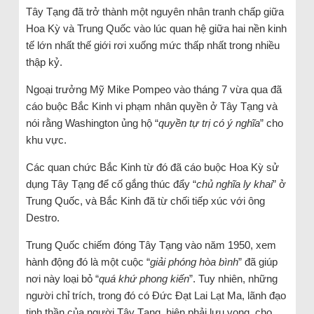
Tây Tạng đã trở thành một nguyên nhân tranh chấp giữa
Hoa Kỳ và Trung Quốc vào lúc quan hệ giữa hai nền kinh
tế lớn nhất thế giới rơi xuống mức thấp nhất trong nhiều
thập kỷ.
Ngoại trưởng Mỹ Mike Pompeo vào tháng 7 vừa qua đã
cáo buộc Bắc Kinh vi phạm nhân quyền ở Tây Tạng và
nói rằng Washington ủng hộ “
quyền tự trị có ý nghĩa
” cho
khu vực.
Các quan chức Bắc Kinh từ đó đã cáo buộc Hoa Kỳ sử
dụng Tây Tạng để cố gắng thúc đẩy “
chủ nghĩa ly khai
” ở
Trung Quốc, và Bắc Kinh đã từ chối tiếp xúc với ông
Destro.
Trung Quốc chiếm đóng Tây Tạng vào năm 1950, xem
hành động đó là một cuộc “
giải phóng hòa bình
” đã giúp
nơi này loại bỏ “
quá khứ phong kiến
”. Tuy nhiên, những
người chỉ trích, trong đó có Đức Đạt Lai Lạt Ma, lãnh đạo
tinh thần của người Tây Tạng, hiện phải lưu vong, cho