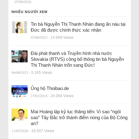
07/08/2026
NHIỀU NGƯỜI XEM
Tin bà Nguyễn Thị Thanh Nhàn đang ẩn náu tại
Đức đã được chính thức xác nhận
07/08/2023
- 15.069 Views
Đài phát thanh và Truyền hình nhà nước
Slovakia (RTVS) công bố thông tin bà Nguyễn
Thị Thanh Nhàn trốn sang Đức!
06/08/2023
- 5.165 Views
Ủng hộ Thoibao.de
15/02/2018
- 24.064 Views
Mai Hoàng lập kỷ lục thăng tiến: Vì sao “ngôi
sao” Tây Bắc trở thành điểm nóng của Bộ Công
an?
11/05/2026
- 18.507 Views