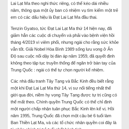
Lai Lạt Ma theo nghi thức riêng, có thể kéo dài nhiều
năm, thông qua một ủy ban có nhiệm vụ tìm kiếm một trẻ
em có các dấu hiệu là Đạt Lai Lạt Ma đầu thai.
Tenzin Gyatso, tức Đạt Lai Lạt Ma thứ 14 hiện nay, đã
giảm hẳn các cuộc di chuyển và phải vào bệnh viện hồi
tháng 4/2019 vì viêm phổi, nhưng ngài cho rằng sức khỏe
vẫn tốt. Giải Nobel Hòa Bình 1989 sống lưu vong ở Ấn
Độ sau cuộc nổi dậy bị đàn áp năm 1959, đã quyết định
không theo tập tục truyền thống để ngăn trở bàn tay của
Trung Quốc : ngài có thể tự chọn người kế nhiệm.
Các nhà đấu tranh Tây Tạng và Bắc Kinh đều biết rằng
một khi Đạt Lai Lạt Ma thứ 14, vị sư nổi tiếng nhất thế
giới qua đời, niềm hy vọng Tây Tạng được tự trị cũng có
thể mất theo. Chính quyền Trung Quốc có thể chỉ định
một người chấp nhận tuân phục Bắc Kinh lên kế vị. Hồi
năm 1995, Trung Quốc đã chọn một cậu bé 6 tuổi làm
Ban Thiền Lạt Ma, và các tổ chức nhân quyền coi đây là