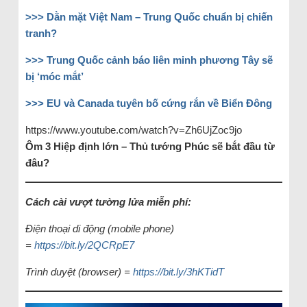
>>> Dằn mặt Việt Nam – Trung Quốc chuẩn bị chiến
tranh?
>>> Trung Quốc cảnh báo liên minh phương Tây sẽ
bị ‘móc mắt’
>>> EU và Canada tuyên bố cứng rắn về Biển Đông
https://www.youtube.com/watch?v=Zh6UjZoc9jo
Ôm 3 Hiệp định lớn – Thủ tướng Phúc sẽ bắt đầu từ
đâu?
Cách cài vượt tường lửa miễn phí:
Điện thoại di động (mobile phone)
=
https://bit.ly/2QCRpE7
Trình duyệt (browser) =
https://bit.ly/3hKTidT