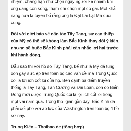
nhiệm, chẳng hạn như chọn ngay người kế nhiệm khi
ông đang còn sống, thậm chí chọn một cô gái. Một khả
năng nữa là tuyên bố rằng ông là Đạt Lai Lạt Ma cuối
cùng.
Đối với giới bảo vệ dân tộc Tây Tạng, sự can thiệp
của Mỹ có thể sẽ không làm Bắc Kinh thay đổi ý kiến,
nhưng sẽ buộc Bắc Kinh phải cân nhắc lợi hại trước
khi hành động.
Dẫu sao thì với hồ sơ Tây Tạng, kể như là Mỹ đã tung
đòn gây sức ép trên toàn bộ các vấn đề mà Trung Quốc
coi là lợi ích cốt lõi của họ. Bên cạnh ba điểm truyền
thống là Tây Tạng, Tân Cương và Đài Loan, còn có Biển
Đông mới được Trung Quốc coi là lợi ích cốt lõi trong
một vài năm qua. Trong thời gian gần đây, Bắc Kinh đã
phải đối phó với áp lực của Washington trên toàn bộ 4 hồ
sơ này.
Trung Kiên – Thoibao.de (tổng hợp)