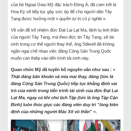
của bộ Ngoại Giao Mỹ đặc trách Đông Á, đã cam kết là
Hoa Kỳ sẽ tiếp tục gây sức ép để cho người dân Tây
Tạng được hưởng một «
quyền tự trị có ý nghĩa
».
Về vấn đề kế nhiệm đức Đạt Lai Lạt Ma, lãnh tụ tinh thần
của người Tây Tạng, mà theo đức tin Tây Tạng, sẽ tái
sinh trong cơ thể người thay thế, ông Stilwell đã không
ngần ngại chế nhạo việc đảng Cộng Sản Trung Quốc
muốn can thiệp vào tiến trình tái sinh này.
Quan chức Mỹ đã tuyên bố nguyên văn như sau : «
Thật đáng băn khoăn và mỉa mai thay, đảng (tức là
đảng Cộng Sản Trung Quốc) tiếp tục khẳng định vai
trò của mình trong tiến trình tái sinh của đức Đạt Lai
Lạt Ma, ngay cả khi chủ tịch Tập (tức là ông Tập Cận
Bình) luôn thúc giục các đảng viên duy trì “lòng kiên
định của những người Mác Xít vô thần
” ».