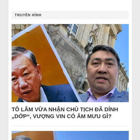
TRUYỀN HÌNH
TÔ LÂM VỪA NHẬN CHỦ TỊCH ĐÃ DÍNH
„DỚP“, VƯỢNG VIN CÓ ÂM MƯU GÌ?