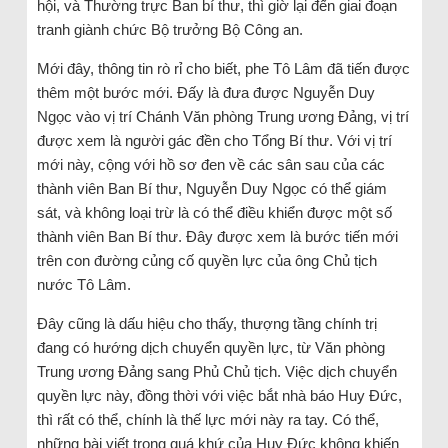
hội, và Thường trực Ban bí thư, thì giờ lại đến giai đoạn
tranh giành chức Bộ trưởng Bộ Công an.
Mới đây, thông tin rò rỉ cho biết, phe Tô Lâm đã tiến được
thêm một bước mới. Đấy là đưa được Nguyễn Duy
Ngọc vào vị trí Chánh Văn phòng Trung ương Đảng, vị trí
được xem là người gác đền cho Tổng Bí thư. Với vị trí
mới này, cộng với hồ sơ đen về các sân sau của các
thành viên Ban Bí thư, Nguyễn Duy Ngọc có thể giám
sát, và không loại trừ là có thể điều khiển được một số
thành viên Ban Bí thư. Đây được xem là bước tiến mới
trên con đường củng cố quyền lực của ông Chủ tịch
nước Tô Lâm.
Đây cũng là dấu hiệu cho thấy, thượng tầng chính trị
đang có hướng dịch chuyển quyền lực, từ Văn phòng
Trung ương Đảng sang Phủ Chủ tịch. Việc dịch chuyển
quyền lực này, đồng thời với việc bắt nhà báo Huy Đức,
thì rất có thể, chính là thế lực mới này ra tay. Có thể,
những bài viết trong quá khứ của Huy Đức không khiến