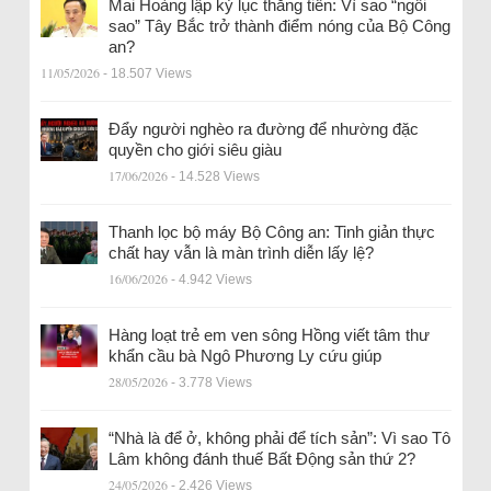
Mai Hoàng lập kỷ lục thăng tiến: Vì sao “ngôi
sao” Tây Bắc trở thành điểm nóng của Bộ Công
an?
11/05/2026
- 18.507 Views
Đẩy người nghèo ra đường để nhường đặc
quyền cho giới siêu giàu
17/06/2026
- 14.528 Views
Thanh lọc bộ máy Bộ Công an: Tinh giản thực
chất hay vẫn là màn trình diễn lấy lệ?
16/06/2026
- 4.942 Views
Hàng loạt trẻ em ven sông Hồng viết tâm thư
khẩn cầu bà Ngô Phương Ly cứu giúp
28/05/2026
- 3.778 Views
“Nhà là để ở, không phải để tích sản”: Vì sao Tô
Lâm không đánh thuế Bất Động sản thứ 2?
24/05/2026
- 2.426 Views