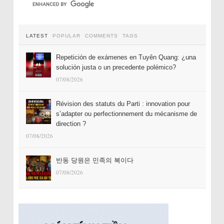
LATEST
POPULAR
COMMENTS
TAGS
Repetición de exámenes en Tuyên Quang: ¿una
solución justa o un precedente polémico?
07/08/2026
Révision des statuts du Parti : innovation pour
s’adapter ou perfectionnement du mécanisme de
direction ?
07/08/2026
반동 당원은 민족의 복이다
07/08/2026