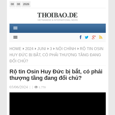
08
08
2026
HOME
2024
JUNI
3
NỘI CHÍNH
RỘ TIN OSIN
HUY ĐỨC BỊ BẮT, CÓ PHẢI THƯỢNG TẦNG ĐANG
ĐỔI CHỦ?
Rộ tin Osin Huy Đức bị bắt, có phải
thượng tầng đang đổi chủ?
03/06/2024
|
|
1.770