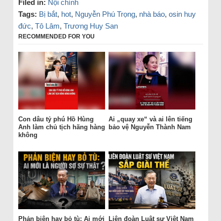
Filed in:
Nội chính
Tags:
Bị bắt
,
hot
,
Nguyễn Phú Trọng
,
nhà báo
,
osin huy
đức
,
Tô Lâm
,
Trương Huy San
RECOMMENDED FOR YOU
Con dâu tỷ phú Hồ Hùng
Ai „quay xe“ và ai lên tiếng
Anh làm chủ tịch hãng hàng
bảo vệ Nguyễn Thành Nam
không
Phản biện hay bỏ tù: Ai mới
Liên đoàn Luật sư Việt Nam