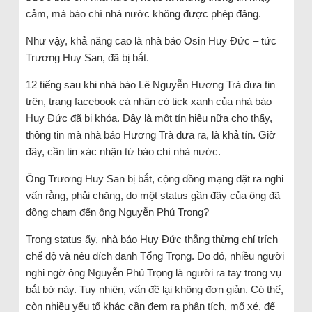
cảm, mà báo chí nhà nước không được phép đăng.
Như vậy, khả năng cao là nhà báo Osin Huy Đức – tức
Trương Huy San, đã bị bắt.
12 tiếng sau khi nhà báo Lê Nguyễn Hương Trà đưa tin
trên, trang facebook cá nhân có tick xanh của nhà báo
Huy Đức đã bị khóa. Đây là một tín hiệu nữa cho thấy,
thông tin mà nhà báo Hương Trà đưa ra, là khả tín. Giờ
đây, cần tin xác nhận từ báo chí nhà nước.
Ông Trương Huy San bị bắt, cộng đồng mạng đặt ra nghi
vấn rằng, phải chăng, do một status gần đây của ông đã
động chạm đến ông Nguyễn Phú Trọng?
Trong status ấy, nhà báo Huy Đức thẳng thừng chỉ trích
chế độ và nêu đích danh Tổng Trọng. Do đó, nhiều người
nghi ngờ ông Nguyễn Phú Trọng là người ra tay trong vụ
bắt bớ này. Tuy nhiên, vấn đề lại không đơn giản. Có thể,
còn nhiều yếu tố khác cần đem ra phân tích, mổ xẻ, để