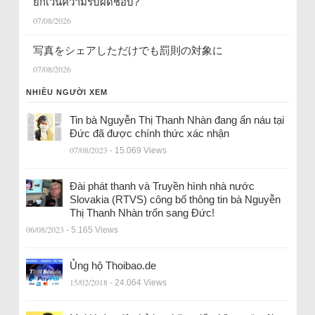
ยกเว้นความรับผิดชอบ?
07/08/2026
写真をシェアしただけでも罰則の対象に
07/08/2026
NHIỀU NGƯỜI XEM
Tin bà Nguyễn Thị Thanh Nhàn đang ẩn náu tại
Đức đã được chính thức xác nhận
07/08/2023
- 15.069 Views
Đài phát thanh và Truyền hình nhà nước
Slovakia (RTVS) công bố thông tin bà Nguyễn
Thị Thanh Nhàn trốn sang Đức!
06/08/2023
- 5.165 Views
Ủng hộ Thoibao.de
15/02/2018
- 24.064 Views