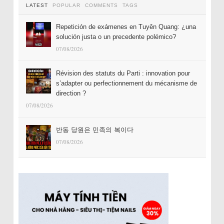
LATEST
POPULAR
COMMENTS
TAGS
Repetición de exámenes en Tuyên Quang: ¿una
solución justa o un precedente polémico?
07/08/2026
Révision des statuts du Parti : innovation pour
s’adapter ou perfectionnement du mécanisme de
direction ?
07/08/2026
반동 당원은 민족의 복이다
07/08/2026