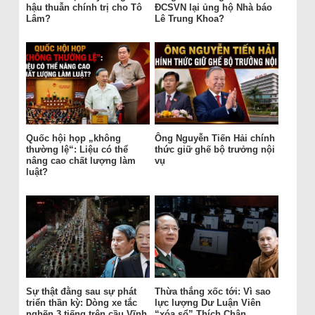
hậu thuẫn chính trị cho Tô
ĐCSVN lại ủng hộ Nhà báo
Lâm?
Lê Trung Khoa?
Quốc hội họp „không
Ông Nguyễn Tiến Hải chính
thường lệ“: Liệu có thể
thức giữ ghế bộ trưởng nội
nâng cao chất lượng làm
vụ
luật?
Sự thật đằng sau sự phát
Thừa thắng xốc tới: Vì sao
triển thần kỳ: Dòng xe tắc
lực lượng Dư Luận Viên
nghẽn 3 tiếng trên cầu Vĩnh
“xóa sổ” Thích Chân