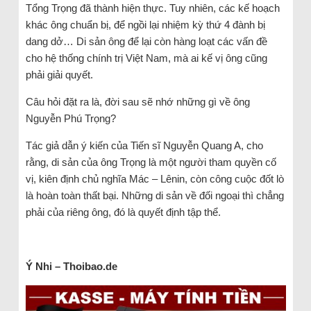
Tổng Trọng đã thành hiện thực. Tuy nhiên, các kế hoạch
khác ông chuẩn bị, để ngồi lại nhiệm kỳ thứ 4 đành bị
dang dở… Di sản ông để lại còn hàng loạt các vấn đề
cho hệ thống chính trị Việt Nam, mà ai kế vị ông cũng
phải giải quyết.
Câu hỏi đặt ra là, đời sau sẽ nhớ những gì về ông
Nguyễn Phú Trọng?
Tác giả dẫn ý kiến của Tiến sĩ Nguyễn Quang A, cho
rằng, di sản của ông Trọng là một người tham quyền cố
vị, kiên định chủ nghĩa Mác – Lênin, còn công cuộc đốt lò
là hoàn toàn thất bại. Những di sản về đối ngoại thì chẳng
phải của riêng ông, đó là quyết định tập thể.
Ý Nhi – Thoibao.de