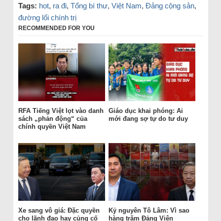
Tags:
hot
,
ra đi
,
Tổng bí thư
,
Việt Nam
,
Đảng cộng sản
,
đường lối chính trị
RECOMMENDED FOR YOU
RFA Tiếng Việt lọt vào danh
Giáo dục khai phóng: Ai
sách „phản động“ của
mới đang sợ tự do tư duy
chính quyền Việt Nam
Xe sang vô giá: Đặc quyền
Kỷ nguyên Tô Lâm: Vì sao
cho lãnh đạo hay củng cố
hàng trăm Đảng Viên