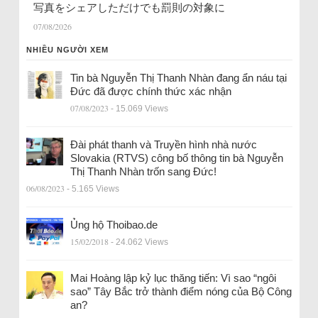
写真をシェアしただけでも罰則の対象に
07/08/2026
NHIỀU NGƯỜI XEM
Tin bà Nguyễn Thị Thanh Nhàn đang ẩn náu tại
Đức đã được chính thức xác nhận
07/08/2023
- 15.069 Views
Đài phát thanh và Truyền hình nhà nước
Slovakia (RTVS) công bố thông tin bà Nguyễn
Thị Thanh Nhàn trốn sang Đức!
06/08/2023
- 5.165 Views
Ủng hộ Thoibao.de
15/02/2018
- 24.062 Views
Mai Hoàng lập kỷ lục thăng tiến: Vì sao “ngôi
sao” Tây Bắc trở thành điểm nóng của Bộ Công
an?