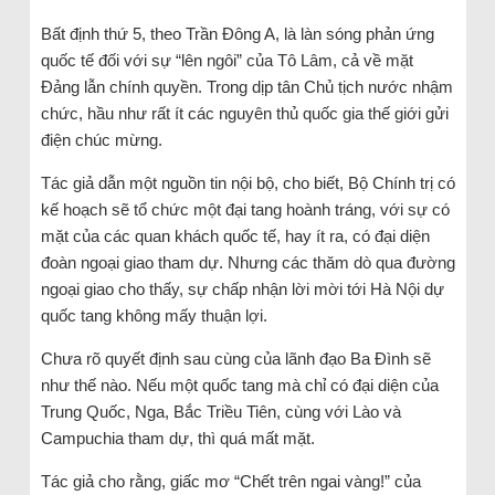
Bất định thứ 5, theo Trần Đông A, là làn sóng phản ứng
quốc tế đối với sự “lên ngôi” của Tô Lâm, cả về mặt
Đảng lẫn chính quyền. Trong dịp tân Chủ tịch nước nhậm
chức, hầu như rất ít các nguyên thủ quốc gia thế giới gửi
điện chúc mừng.
Tác giả dẫn một nguồn tin nội bộ, cho biết, Bộ Chính trị có
kế hoạch sẽ tổ chức một đại tang hoành tráng, với sự có
mặt của các quan khách quốc tế, hay ít ra, có đại diện
đoàn ngoại giao tham dự. Nhưng các thăm dò qua đường
ngoại giao cho thấy, sự chấp nhận lời mời tới Hà Nội dự
quốc tang không mấy thuận lợi.
Chưa rõ quyết định sau cùng của lãnh đạo Ba Đình sẽ
như thế nào. Nếu một quốc tang mà chỉ có đại diện của
Trung Quốc, Nga, Bắc Triều Tiên, cùng với Lào và
Campuchia tham dự, thì quá mất mặt.
Tác giả cho rằng, giấc mơ “Chết trên ngai vàng!” của