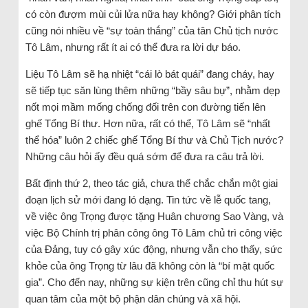
có còn đượm mùi củi lửa nữa hay không? Giới phân tích
cũng nói nhiều về “sự toàn thắng” của tân Chủ tịch nước
Tô Lâm, nhưng rất ít ai có thể đưa ra lời dự báo.
Liệu Tô Lâm sẽ hạ nhiệt “cái lò bát quái” đang cháy, hay
sẽ tiếp tục săn lùng thêm những “bầy sâu bự”, nhằm dẹp
nốt mọi mầm mống chống đối trên con đường tiến lên
ghế Tổng Bí thư. Hơn nữa, rất có thể, Tô Lâm sẽ “nhất
thể hóa” luôn 2 chiếc ghế Tổng Bí thư và Chủ Tịch nước?
Những câu hỏi ấy đều quá sớm để đưa ra câu trả lời.
Bất định thứ 2, theo tác giả, chưa thể chắc chắn một giai
đoạn lịch sử mới đang ló dạng. Tin tức về lễ quốc tang,
về việc ông Trọng được tặng Huân chương Sao Vàng, và
việc Bộ Chính trị phân công ông Tô Lâm chủ trì công việc
của Đảng, tuy có gây xúc động, nhưng vẫn cho thấy, sức
khỏe của ông Trọng từ lâu đã không còn là “bí mật quốc
gia”. Cho đến nay, những sự kiện trên cũng chỉ thu hút sự
quan tâm của một bộ phận dân chúng và xã hội.