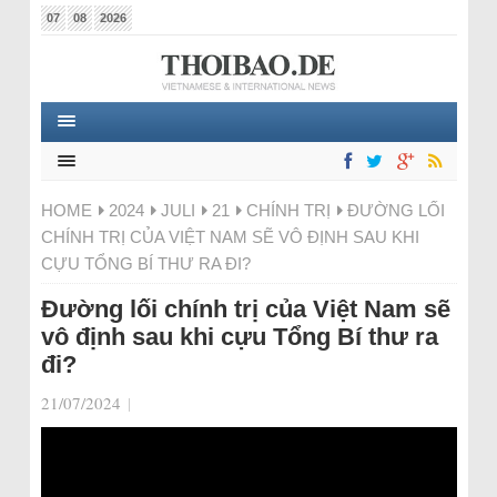
07
08
2026
HOME
2024
JULI
21
CHÍNH TRỊ
ĐƯỜNG LỐI
CHÍNH TRỊ CỦA VIỆT NAM SẼ VÔ ĐỊNH SAU KHI
CỰU TỔNG BÍ THƯ RA ĐI?
Đường lối chính trị của Việt Nam sẽ
vô định sau khi cựu Tổng Bí thư ra
đi?
21/07/2024
|