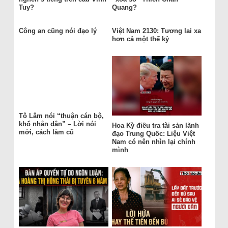
Tuy?
Quang?
Công an cũng nói đạo lý
Việt Nam 2130: Tương lai xa
hơn cả một thế kỷ
Tô Lâm nói “thuận cán bộ,
khổ nhân dân” – Lời nói
Hoa Kỳ điều tra tài sản lãnh
mới, cách làm cũ
đạo Trung Quốc: Liệu Việt
Nam có nên nhìn lại chính
mình