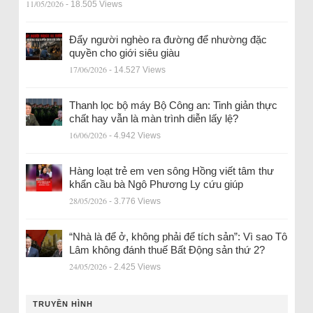
11/05/2026
- 18.505 Views
Đẩy người nghèo ra đường để nhường đặc
quyền cho giới siêu giàu
17/06/2026
- 14.527 Views
Thanh lọc bộ máy Bộ Công an: Tinh giản thực
chất hay vẫn là màn trình diễn lấy lệ?
16/06/2026
- 4.942 Views
Hàng loạt trẻ em ven sông Hồng viết tâm thư
khẩn cầu bà Ngô Phương Ly cứu giúp
28/05/2026
- 3.776 Views
“Nhà là để ở, không phải để tích sản”: Vì sao Tô
Lâm không đánh thuế Bất Động sản thứ 2?
24/05/2026
- 2.425 Views
TRUYỀN HÌNH