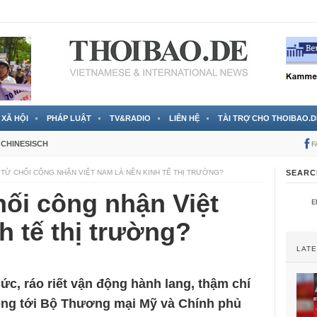
RTVS) công bố thông tin bà Nguyễn Thị Thanh Nhàn trốn sang
XÃ HỘI
PHÁP LUẬT
TV&RADIO
LIÊN HỆ
TÀI TRỢ CHO THOIBAO.D
CHINESISCH
F
 TỪ CHỐI CÔNG NHẬN VIỆT NAM LÀ NỀN KINH TẾ THỊ TRƯỜNG?
SEARC
hối công nhận Việt
h tế thị trường?
LAT
ức, ráo riết vận động hành lang, thậm chí
động tới Bộ Thương mại Mỹ và Chính phủ