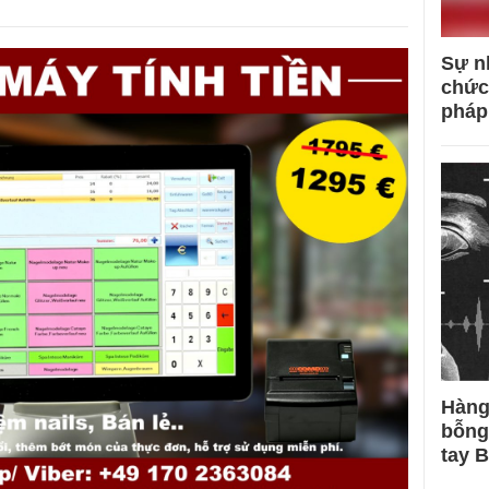
Sự n
chức
pháp
Hàng
bỗng
tay 