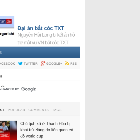
Đại án bắt cóc TXT
Nguyễn Hải Long bị kết án hỗ
trợ mật vụ VN bắt cóc TXT
E
ACEBOOK
TWITTER
GOOGLE+
RSS
H
EST
POPULAR
COMMENTS
TAGS
Chủ tịch xã ở Thanh Hóa bị
khai trừ đảng do liên quan cá
độ world cup