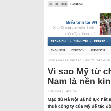
06
08
2026
Headline:
Đài phát thanh và Truyền hình nhà nước Slovakia (
Đức!
3 Jahren ago
Biểu tình tại VN
Sau 43 năm, sự kiện chính trị
chấn động toàn quốc
TRANG CHỦ
CHÍNH TRỊ
KINH TẾ
ENGLISCH
DEUTSCH
RUSSISCH
HOME
2024
AUGUST
3
KINH TẾ
VÌ SAO MỸ
Vì sao Mỹ từ c
Nam là nền kin
03/08/2024
|
|
1.334
Mặc dù Hà Nội đã nổ lực hết s
thuê công ty của Mỹ để tác 