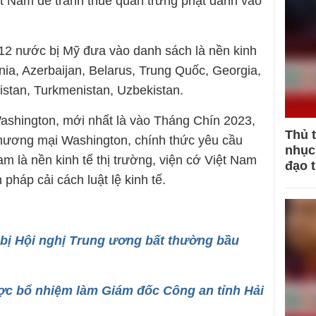
t Nam để tránh thuế quan trừng phạt đánh vào
12 nước bị Mỹ đưa vào danh sách là nền kinh
nia, Azerbaijan, Belarus, Trung Quốc, Georgia,
istan, Turkmenistan, Uzbekistan.
Washington, mới nhất là vào Tháng Chín 2023,
Thủ 
Thương mại Washington, chính thức yêu cầu
nhục 
m là nền kinh tế thị trường, viện cớ Việt Nam
đạo 
n pháp cải cách luật lệ kinh tế.
 bị Hội nghị Trung ương bất thường bầu
ợc bổ nhiệm làm Giám đốc Công an tỉnh Hải