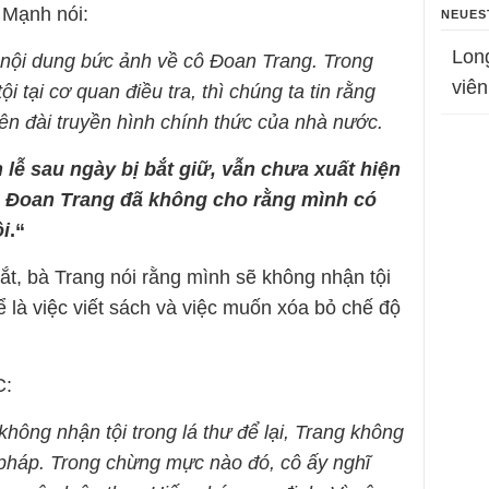
 Mạnh nói:
NEUES
Lon
ề nội dung bức ảnh về cô Đoan Trang. Trong
viên
i tại cơ quan điều tra, thì chúng ta tin rằng
rên đài truyền hình chính thức của nhà nước.
lễ sau ngày bị bắt giữ, vẫn chưa xuất hiện
 cô Đoan Trang đã không cho rằng mình có
i
.“
 bắt, bà Trang nói rằng mình sẽ không nhận tội
ể là việc viết sách và việc muốn xóa bỏ chế độ
C:
hông nhận tội trong lá thư để lại, Trang không
pháp. Trong chừng mực nào đó, cô ấy nghĩ