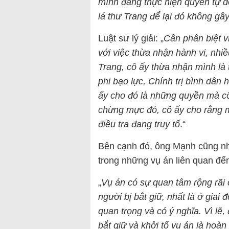
mình đang thực hiện quyền tự d
lá thư Trang để lại đó không gây
Luật sư lý giải: „
Cần phân biệt v
với việc thừa nhận hành vi, nhi
Trang, cô ấy thừa nhận mình là
phi bạo lực, Chính trị bình dâ
ấy cho đó là những quyền mà c
chừng mực đó, cô ấy cho rằng 
điều tra đang truy tố
.“
Bên cạnh đó, ông Mạnh cũng nh
trong những vụ án liên quan đế
„
Vụ án có sự quan tâm rộng rãi 
người bị bắt giữ, nhất là ở giai
quan trọng và có ý nghĩa. Vì lẽ,
bắt giữ và khởi tố vụ án là hoà