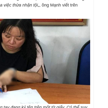
a việc thừa nhận tội
„, ông Mạnh viết trên
tay đang ký tên trên một tờ giấy. Có thể suy