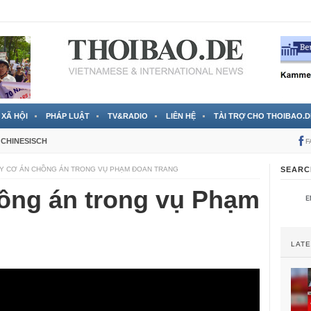
 đã được chính thức xác nhận
3 Jahren ago
XÃ HỘI
PHÁP LUẬT
TV&RADIO
LIÊN HỆ
TÀI TRỢ CHO THOIBAO.D
CHINESISCH
F
Y CƠ ÁN CHỒNG ÁN TRONG VỤ PHẠM ĐOAN TRANG
SEARC
ồng án trong vụ Phạm
LAT