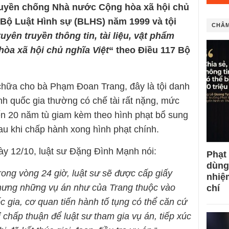
truyền chống Nhà nước Cộng hòa xã hội chủ
 Bộ Luật Hình sự (BLHS) năm 1999 và tội
CHÂM
tuyên truyền thông tin, tài liệu, vật phẩm
a xã hội chủ nghĩa Việt
“ theo Điều 117 Bộ
chữa cho bà Phạm Đoan Trang, đây là tội danh
h quốc gia thường có chế tài rất nặng, mức
đến 20 năm tù giam kèm theo hình phạt bổ sung
au khi chấp hành xong hình phạt chính.
ày 12/10, luật sư Đặng Đình Mạnh nói:
Phạt
dùng
rong vòng 24 giờ, luật sư sẽ được cấp giấy
nhiệ
ưng những vụ án như của Trang thuộc vào
chí
 gia, cơ quan tiến hành tố tụng có thể căn cứ
ỉ chấp thuận để luật sư tham gia vụ án, tiếp xúc