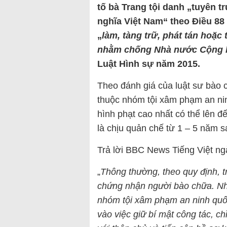
tố bà Trang tội danh „tuyên 
nghĩa Việt Nam“ theo Điều 88
„
làm, tàng trữ, phát tán hoặc 
nhằm chống Nhà nước Cộng hò
Luật Hình sự năm 2015.
Theo đánh giá của luật sư bào 
thuộc nhóm tội xâm phạm an nin
hình phạt cao nhất có thể lên 
là chịu quản chế từ 1 – 5 năm s
Trả lời BBC News Tiếng Việt ng
„
Thông thường, theo quy định, t
chứng nhận người bào chữa. Nh
nhóm tội xâm phạm an ninh quốc
vào việc giữ bí mật công tác, ch