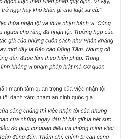
o ngôn luận theo Hiến pháp quy định. Vì vậy,
 trở ngại hay khó khăn gì cho luật sư cả.“
iệc thừa nhận tội và thừa nhận hành vi. Cùng
ều người cho rằng đã nhận tội. Trường hợp của
 tác giả của những cuốn sách như Phản kháng
n hay mới đây là Báo cáo Đồng Tâm. Nhưng cô
ông dân được làm theo hiến pháp. Trong
mình không vi phạm pháp luật mà Cơ quan
ấn mạnh tầm quan trọng của việc nhận tội
n tội danh xâm phạm an ninh quốc gia.
của công chúng thì việc nhận tội của những
 đoạn của những ngày đầu bị bắt giữ là hết sức
 điều đó giúp cơ quan điều tra chứng minh việc
n toàn đúng đắn. Thậm chí, chính bị can cũng