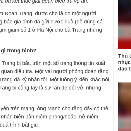
hi đã kết thúc giai đoạn điều tra vụ án
.“
m Đoan Trang, được cho là do một người
g báo gia đình đã gửi được quà (đồ dùng cá
i tạm giam số 1 ở Hà Nội cho bà Trang nhưng
gì trong hình?
Thủ 
nhục 
rang bị bắt, trên một số trang thông tin xuất
đạo 
ơ quan điều tra. Một vài người phỏng đoán rằng
rang đã ký nhận tội. Một luồng ý kiến khác nói
rang bị còng tay là sự răn đe đối với những
uyền trên mạng, ông Mạnh cho rằng đây có thể
ác nhận biên bản niêm phong/hoặc mở niêm
quá trình bắt giữ.