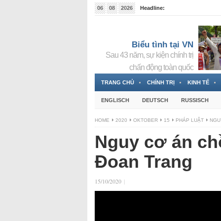
06
08
2026
Headline:
Tin bà Nguyễn Thị Thanh Nhàn đang ẩn náu tại Đức
Biểu tình tại VN
Sau 43 năm, sự kiện chính trị
chấn động toàn quốc
TRANG CHỦ
CHÍNH TRỊ
KINH TẾ
ENGLISCH
DEUTSCH
RUSSISCH
HOME
2020
OKTOBER
15
PHÁP LUẬT
NGU
Nguy cơ án ch
Đoan Trang
15/10/2020
|