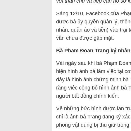
với thân chủ và tiếp cận hồ sơ k
Sáng 12/10, Facebook của Phạ
được bà ủy quyền quản lý, thôn
nhân, quần áo và tiền) vào trạ
vẫn chưa được gặp mặt.
Bà Phạm Đoan Trang ký nhận 
Vài ngày sau khi bà Phạm Đoan T
hiện hình ảnh bà làm việc tại c
đây là hình ảnh chứng minh bà T
rằng việc công bố hình ảnh bà T
người bất đồng chính kiến.
Về những bức hình được lan tr
chỉ là ảnh bà Trang đang ký x
phong vật dụng bị thu giữ trong 