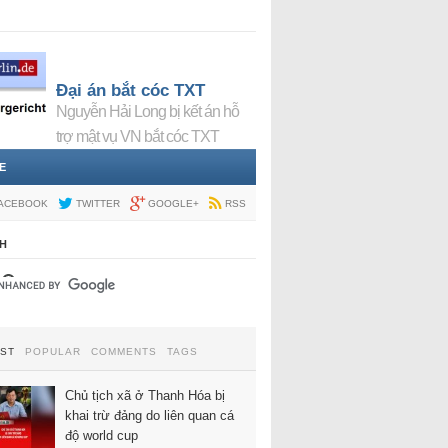
Đại án bắt cóc TXT
Nguyễn Hải Long bị kết án hỗ
trợ mật vụ VN bắt cóc TXT
E
ACEBOOK
TWITTER
GOOGLE+
RSS
H
EST
POPULAR
COMMENTS
TAGS
Chủ tịch xã ở Thanh Hóa bị
khai trừ đảng do liên quan cá
độ world cup