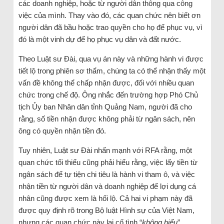
các doanh nghiệp, hoặc từ người dân thông qua công
việc của mình. Thay vào đó, các quan chức nên biết ơn
người dân đã bầu hoặc trao quyền cho họ để phục vụ, vì
đó là một vinh dự để họ phục vụ dân và đất nước.
Theo Luật sư Đài, qua vụ án này và những hành vi được
tiết lộ trong phiên sơ thẩm, chúng ta có thể nhận thấy một
vấn đề không thể chấp nhận được, đối với nhiều quan
chức trong chế độ. Ông nhắc đến trường hợp Phó Chủ
tịch Ủy ban Nhân dân tỉnh Quảng Nam, người đã cho
rằng, số tiền nhận được không phải từ ngân sách, nên
ông có quyền nhận tiền đó.
Tuy nhiên, Luật sư Đài nhấn mạnh với RFA rằng, một
quan chức tối thiểu cũng phải hiểu rằng, việc lấy tiền từ
ngân sách để tự tiện chi tiêu là hành vi tham ô, và việc
nhận tiền từ người dân và doanh nghiệp để lợi dụng cá
nhân cũng được xem là hối lộ. Cả hai vi phạm này đã
được quy định rõ trong Bộ luật Hình sự của Việt Nam,
nhưng các quan chức này lại cố tình “
không hiểu
”.