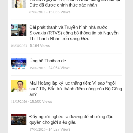
Đức đã được chính thức xác nhận
07/08/2023
- 15.065 Views
Đài phát thanh và Truyền hình nhà nước
Slovakia (RTVS) công bố thông tin bà Nguyễn
Thị Thanh Nhàn trốn sang Đức!
06/08/2023
- 5.164 Views
Ủng hộ Thoibao.de
15/02/2018
- 24.054 Views
Mai Hoàng lập kỷ lục thăng tiến: Vì sao “ngôi
sao” Tây Bắc trở thành điểm nóng của Bộ Công
an?
11/05/2026
- 18.500 Views
Đẩy người nghèo ra đường để nhường đặc
quyền cho giới siêu giàu
17/06/2026
- 14.527 Views