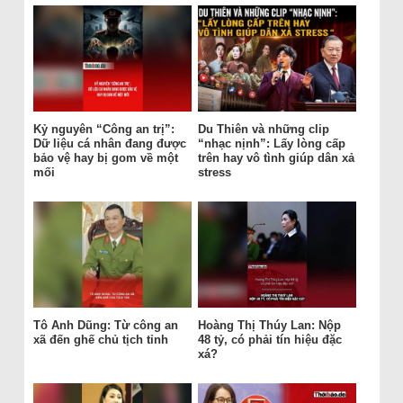
Kỷ nguyên “Công an trị”:
Du Thiên và những clip
Dữ liệu cá nhân đang được
“nhạc nịnh”: Lấy lòng cấp
bảo vệ hay bị gom về một
trên hay vô tình giúp dân xả
mối
stress
Tô Anh Dũng: Từ công an
Hoàng Thị Thúy Lan: Nộp
xã đến ghế chủ tịch tỉnh
48 tỷ, có phải tín hiệu đặc
xá?