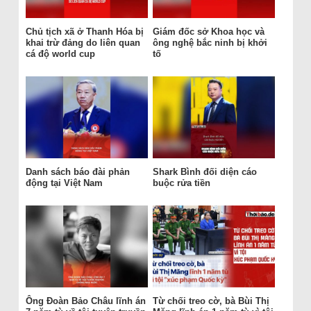
Chủ tịch xã ở Thanh Hóa bị
Giám đốc sở Khoa học và
khai trừ đảng do liên quan
ông nghệ bắc ninh bị khởi
cá độ world cup
tố
Danh sách báo đài phản
Shark Bình đối diện cáo
động tại Việt Nam
buộc rửa tiền
Ông Đoàn Bảo Châu lĩnh án
Từ chối treo cờ, bà Bùi Thị