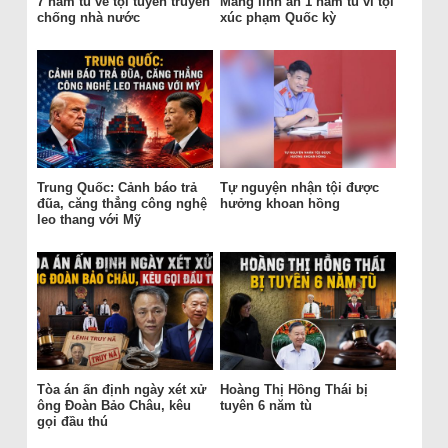
7 năm tù về tội tuyên truyền
Măng lĩnh án 1 năm tù vì tội
chống nhà nước
xúc phạm Quốc kỳ
Trung Quốc: Cảnh báo trả
Tự nguyện nhận tội được
đũa, căng thẳng công nghệ
hưởng khoan hồng
leo thang với Mỹ
Tòa án ấn định ngày xét xử
Hoàng Thị Hồng Thái bị
ông Đoàn Bảo Châu, kêu
tuyên 6 năm tù
gọi đầu thú