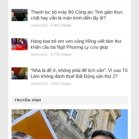
Thanh lọc bộ máy Bộ Công an: Tinh giản thực
chất hay vẫn là màn trình diễn lấy lệ?
16/06/2026
- 4.941 Views
Hàng loạt trẻ em ven sông Hồng viết tâm thư
khẩn cầu bà Ngô Phương Ly cứu giúp
28/05/2026
- 3.770 Views
“Nhà là để ở, không phải để tích sản”: Vì sao Tô
Lâm không đánh thuế Bất Động sản thứ 2?
24/05/2026
- 2.421 Views
TRUYỀN HÌNH