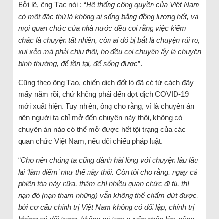
Bởi lẽ, ông Tạo nói : “
Hệ thống công quyền của Việt Nam
có một đặc thù là không ai sống bằng đồng lương hết, và
mọi quan chức của nhà nước đều coi rằng việc kiếm
chác là chuyện tất nhiên, còn ai đó bị bắt là chuyện rủi ro,
xui xẻo mà phải chịu thôi, họ đều coi chuyện ấy là chuyện
bình thường, để tồn tại, để sống được
”.
Cũng theo ông Tạo, chiến dịch đốt lò đã có từ cách đây
mấy năm rồi, chứ không phải đến đợt dịch COVID-19
mới xuất hiện. Tuy nhiên, ông cho rằng, vì là chuyên án
nên người ta chỉ mở đến chuyện này thôi, không có
chuyên án nào có thể mở được hết tội trạng của các
quan chức Việt Nam, nếu đối chiếu pháp luật.
“
Cho nên chúng ta cũng đành hài lòng với chuyện lâu lâu
lại ‘làm điểm’ như thế này thôi. Còn tôi cho rằng, ngay cả
phiên tòa này nữa, thậm chí nhiều quan chức đi tù, thì
nạn đó (nạn tham nhũng) vẫn không thể chấm dứt được,
bởi cơ cấu chính trị Việt Nam không có đối lập, chính trị
không có đối trọng, không có tam quyền phân lập, cũng