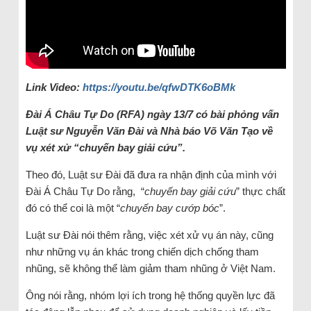
Link Video:
https://youtu.be/qfwDTK6oBMk
Đài Á Châu Tự Do (RFA) ngày 13/7 có bài phỏng vấn
Luật sư Nguyễn Văn Đài và Nhà báo Võ Văn Tạo về
vụ xét xử “chuyến bay giải cứu”.
Theo đó, Luật sư Đài đã đưa ra nhận định của mình với
Đài Á Châu Tự Do rằng, “
chuyến bay giải cứu
” thực chất
đó có thể coi là một “
chuyến bay cướp bóc
”.
Luật sư Đài nói thêm rằng, việc xét xử vụ án này, cũng
như những vụ án khác trong chiến dịch chống tham
nhũng, sẽ không thể làm giảm tham nhũng ở Việt Nam.
Ông nói rằng, nhóm lợi ích trong hệ thống quyền lực đã