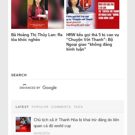
Bà Hoàng Thị Thúy Lan: Ra
HRW kêu gọi thả 5 bị can vụ
tòa khóc nghèo
“Chuyện Với Thanh”: Bộ
Ngoại giao “không đáng
bình luận”
SEARCH
LATEST
POPULAR
COMMENTS
TAGS
Chủ tịch xã ở Thanh Hóa bị khai trừ đảng do liên
quan cá độ world cup
06/08/2026