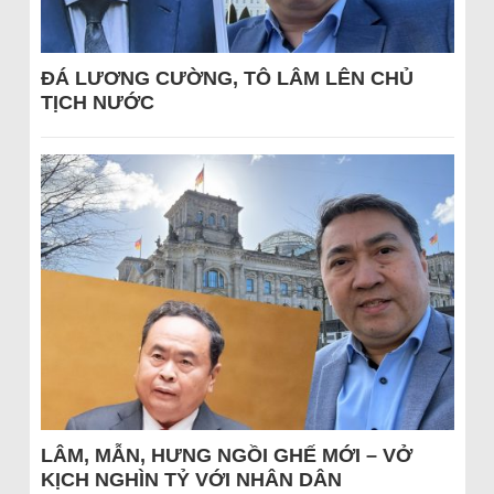
ĐÁ LƯƠNG CƯỜNG, TÔ LÂM LÊN CHỦ
TỊCH NƯỚC
LÂM, MẪN, HƯNG NGỒI GHẾ MỚI – VỞ
KỊCH NGHÌN TỶ VỚI NHÂN DÂN