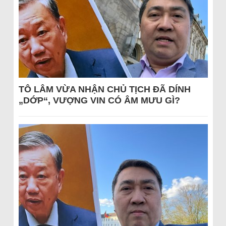
TÔ LÂM VỪA NHẬN CHỦ TỊCH ĐÃ DÍNH
„DỚP“, VƯỢNG VIN CÓ ÂM MƯU GÌ?