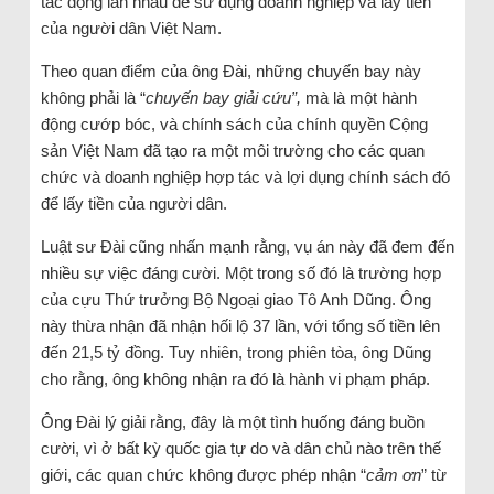
tác động lẫn nhau để sử dụng doanh nghiệp và lấy tiền
của người dân Việt Nam.
Theo quan điểm của ông Đài, những chuyến bay này
không phải là “
chuyến bay giải cứu”,
mà là một hành
động cướp bóc, và chính sách của chính quyền Cộng
sản Việt Nam đã tạo ra một môi trường cho các quan
chức và doanh nghiệp hợp tác và lợi dụng chính sách đó
để lấy tiền của người dân.
Luật sư Đài cũng nhấn mạnh rằng, vụ án này đã đem đến
nhiều sự việc đáng cười. Một trong số đó là trường hợp
của cựu Thứ trưởng Bộ Ngoại giao Tô Anh Dũng. Ông
này thừa nhận đã nhận hối lộ 37 lần, với tổng số tiền lên
đến 21,5 tỷ đồng. Tuy nhiên, trong phiên tòa, ông Dũng
cho rằng, ông không nhận ra đó là hành vi phạm pháp.
Ông Đài lý giải rằng, đây là một tình huống đáng buồn
cười, vì ở bất kỳ quốc gia tự do và dân chủ nào trên thế
giới, các quan chức không được phép nhận “
cảm ơn
” từ