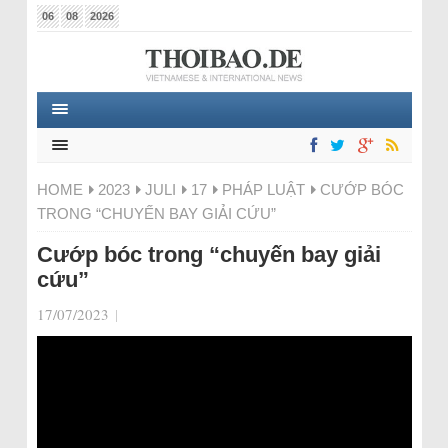
06
08
2026
HOME
2023
JULI
17
PHÁP LUẬT
CƯỚP BÓC
TRONG “CHUYẾN BAY GIẢI CỨU”
Cướp bóc trong “chuyến bay giải
cứu”
17/07/2023
|