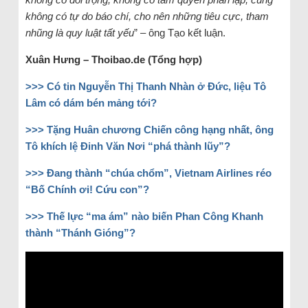
không có tự do báo chí, cho nên những tiêu cực, tham
nhũng là quy luật tất yếu
” – ông Tạo kết luận.
Xuân Hưng – Thoibao.de (Tổng hợp)
>>>
Có tin Nguyễn Thị Thanh Nhàn ở Đức, liệu Tô
Lâm có dám bén mảng tới?
>>>
Tặng Huân chương Chiến công hạng nhất, ông
Tô khích lệ Đinh Văn Nơi “phá thành lũy”?
>>>
Đang thành “chúa chổm”, Vietnam Airlines réo
“Bố Chính ơi! Cứu con”?
>>>
Thế lực “ma ám” nào biến Phan Công Khanh
thành “Thánh Gióng”?