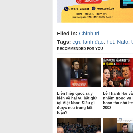
Filed in:
Chính trị
Tags:
cựu lãnh đạo
,
hot
,
Nato
,
RECOMMENDED FOR YOU
Liên hiệp quốc ra ý
Lê Thanh Hải và
kiến về hai vụ bắt giữ
nhiệm trong vụ
tại Việt Nam: Điều gì
hoạn tòa nhà it
được nêu trong kết
2002
luận?