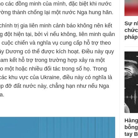
ho các đồng minh của mình, đặc biệt khi nước
 tường thành chống lại một nước Nga hung hãn.
Sự n
chính trị gia liên minh cảnh báo không nên kết
chức
 đột hiện tại, bởi vì nếu không, liên minh quân
pháp
ào cuộc chiến và nghĩa vụ cung cấp hỗ trợ theo
ây Dương có thể được kích hoạt. Điều này quy
 cam kết hỗ trợ trong trường hợp xảy ra một
o một hoặc nhiều đối tác trong số họ. Trong
ác khu vực của Ukraine, điều này có nghĩa là
iúp đỡ đất nước này, chẳng hạn như nếu Nga
a.
Hàng
bỗng
tay 