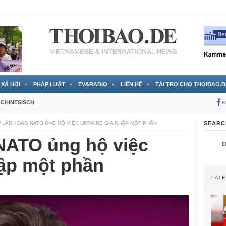
 đã được chính thức xác nhận
3 Jahren ago
XÃ HỘI
PHÁP LUẬT
TV&RADIO
LIÊN HỆ
TÀI TRỢ CHO THOIBAO.D
CHINESISCH
F
 LÃNH ĐẠO NATO ỦNG HỘ VIỆC UKRAINE GIA NHẬP MỘT PHẦN
SEARC
NATO ủng hộ việc
hập một phần
LAT