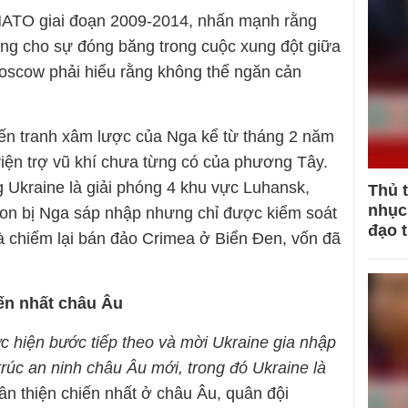
ATO giai đoạn 2009-2014, nhấn mạnh rằng
ng cho sự đóng băng trong cuộc xung đột giữa
oscow phải hiểu rằng không thể ngăn cản
iến tranh xâm lược của Nga kể từ tháng 2 năm
ện trợ vũ khí chưa từng có của phương Tây.
g Ukraine là giải phóng 4 khu vực Luhansk,
Thủ 
nhục 
son bị Nga sáp nhập nhưng chỉ được kiểm soát
đạo 
 chiếm lại bán đảo Crimea ở Biển Đen, vốn đã
iến nhất châu Âu
c hiện bước tiếp theo và mời Ukraine gia nhập
rúc an ninh châu Âu mới, trong đó Ukraine là
uân thiện chiến nhất ở châu Âu, quân đội