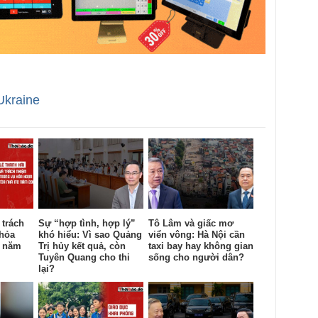
Ukraine
 trách
Sự “hợp tình, hợp lý”
Tô Lâm và giấc mơ
 hỏa
khó hiểu: Vì sao Quảng
viển vông: Hà Nội cần
c năm
Trị hủy kết quả, còn
taxi bay hay không gian
Tuyên Quang cho thi
sống cho người dân?
lại?