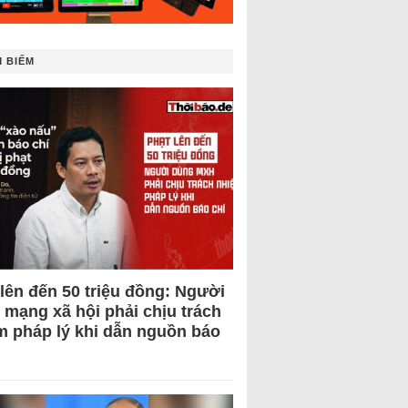
 BIẾM
 lên đến 50 triệu đồng: Người
 mạng xã hội phải chịu trách
m pháp lý khi dẫn nguồn báo