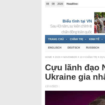
08
08
2026
Headline:
Tin bà Nguyễn Thị Thanh Nhàn đang ẩn náu tại Đức
Biểu tình tại VN
Sau 43 năm, sự kiện chính trị
chấn động toàn quốc
TRANG CHỦ
CHÍNH TRỊ
KINH TẾ
ENGLISCH
DEUTSCH
RUSSISCH
HOME
2023
NOVEMBER
13
CHÍNH TRỊ
CỰU
Cựu lãnh đạo 
Ukraine gia n
13/11/2023
|