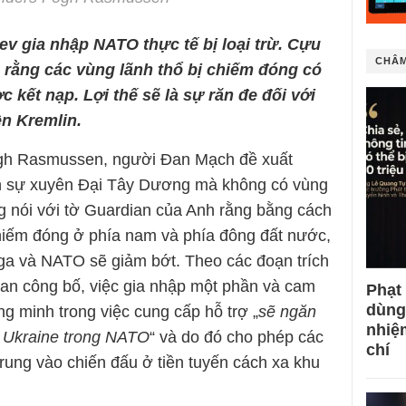
ev gia nhập NATO thực tế bị loại trừ.
Cựu
CHÂM
o rằng các vùng lãnh thổ bị chiếm đóng có
c kết nạp.
Lợi thế sẽ là sự răn đe đối với
ện Kremlin.
gh Rasmussen, người Đan Mạch đề xuất
ân sự xuyên Đại Tây Dương mà không có vùng
g nói với tờ Guardian của Anh rằng bằng cách
chiếm đóng ở phía nam và phía đông đất nước,
ga và NATO sẽ giảm bớt. Theo các đoạn trích
an công bố, việc gia nhập một phần và cam
Phạt
dùng
ng minh trong việc cung cấp hỗ trợ „
sẽ ngăn
nhiệ
ổ Ukraine trong NATO
“ và do đó cho phép các
chí
trung vào chiến đấu ở tiền tuyến cách xa khu