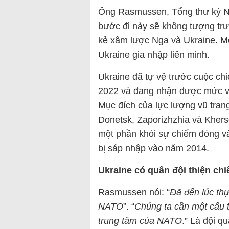
Ông Rasmussen, Tổng thư ký N
bước đi này sẽ không tượng trư
kẻ xâm lược Nga và Ukraine. M
Ukraine gia nhập liên minh.
Ukraine đã tự vệ trước cuộc ch
2022 và đang nhận được mức vi
Mục đích của lực lượng vũ tran
Donetsk, Zaporizhzhia và Kher
một phần khỏi sự chiếm đóng và
bị sáp nhập vào năm 2014.
Ukraine có quân đội thiện ch
Rasmussen nói: “
Đã đến lúc thự
NATO
”. “
Chúng ta cần một cấu t
trung tâm của NATO
.” Là đội q