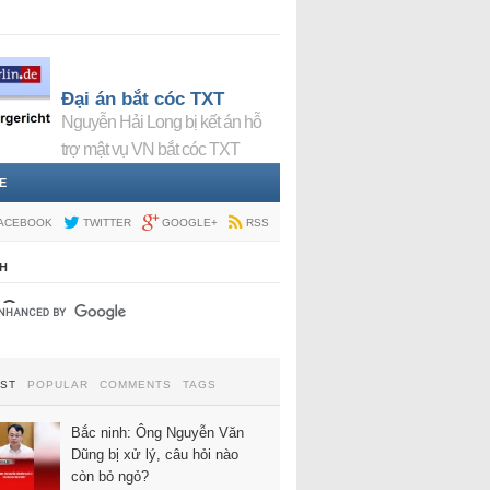
Đại án bắt cóc TXT
Nguyễn Hải Long bị kết án hỗ
trợ mật vụ VN bắt cóc TXT
E
ACEBOOK
TWITTER
GOOGLE+
RSS
H
EST
POPULAR
COMMENTS
TAGS
Bắc ninh: Ông Nguyễn Văn
Dũng bị xử lý, câu hỏi nào
còn bỏ ngỏ?