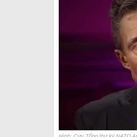
Hình: Cựu Tổng thư ký NATO 