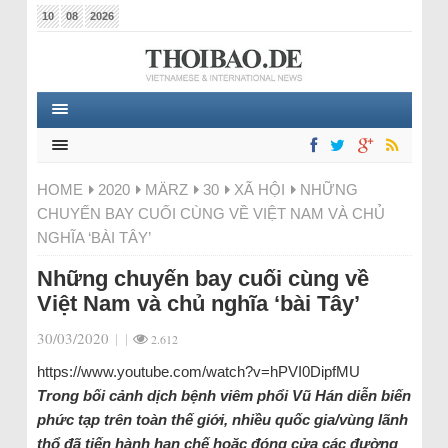
10
08
2026
HOME
2020
MÄRZ
30
XÃ HỘI
NHỮNG
CHUYẾN BAY CUỐI CÙNG VỀ VIỆT NAM VÀ CHỦ
NGHĨA ‘BÀI TÂY’
Những chuyến bay cuối cùng về
Việt Nam và chủ nghĩa ‘bài Tây’
30/03/2020
|
|
2.612
https://www.youtube.com/watch?v=hPVI0DipfMU
Trong bối cảnh dịch bệnh viêm phổi Vũ Hán diễn biến
phức tạp trên toàn thế giới, nhiều quốc gia/vùng lãnh
thổ đã tiến hành hạn chế hoặc đóng cửa các đường