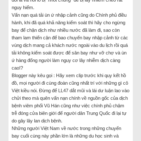
nguy hiểm.
Vấn nạn quá tải ùn ứ nhập cảnh cũng do Chính phủ điều
hành, khi đã quá khả năng kiểm soát thì hãy cho ngừng
bay để chặn dịch như nhiều nước đã làm đi, sao còn
tham lam thiển cận để bao chuyến bay nhập cảnh từ các
vùng dịch mang cả khách nước ngoài vào du lịch rồi quá
tải không kiểm soát được để sân bay như vỡ chợ và ùn
ứ hàng đống người làm nguy cơ lây nhiễm dịch càng
cao!?
Blogger này kêu gọi : Hãy xem clip trước khi quy kết hồ
đồ, mọi người đi cùng đoàn cũng nhất trí với những gì cô
Việt kiều nói. Đừng để LL47 dắt mũi và lái dư luận lao vào
chửi theo mà quên vấn nạn chính về nguồn gốc của dịch
bệnh viêm phổi Vũ Hán cũng như việc chính phủ chậm
trễ đóng cửa biên giới để người dân Trung Quốc đi lại tự
do gây lây lan dịch bệnh.
Những người Việt Nam về nước trong những chuyến
bay cuối cùng này phần lớn là những du học sinh và