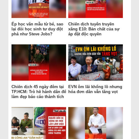
Ép học văn mẫu từ bé, sao
Chiến dịch tuyên truyền
lại đòi học sinh tư duy đột
xăng E10: Bản chất của sự
phá như Steve Jobs?
áp đặt độc quyền
Chiến dịch 45 ngày đêm tại
EVN ôm lãi khổng lồ nhưng
TP.HCM: Trò hề hành dân để
hóa đơn dân vẫn tăng vọt
làm đẹp báo cáo thành tích