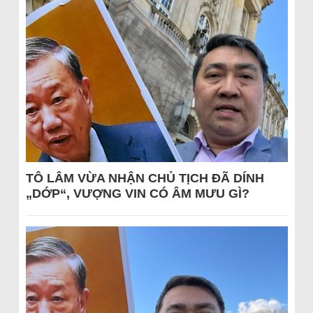
TÔ LÂM VỪA NHẬN CHỦ TỊCH ĐÃ DÍNH
„DỚP“, VƯỢNG VIN CÓ ÂM MƯU GÌ?