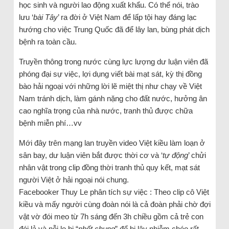
học sinh và người lao động xuất khẩu. Có thể nói, trào
lưu ‘
bài Tây
’ ra đời ở Việt Nam để lấp tội hay đáng lạc
hướng cho việc Trung Quốc đã để lây lan, bùng phát dịch
bệnh ra toàn cầu.
Truyền thông trong nước cùng lực lượng dư luận viên đã
phóng đại sự việc, lợi dụng viết bài mạt sát, kỳ thị đồng
bào hải ngoại với những lời lẽ miệt thị như chạy về Việt
Nam tránh dịch, làm gánh nặng cho đất nước, hưởng ân
cao nghĩa trọng của nhà nước, tranh thủ được chữa
bệnh miễn phí…vv
Mới đây trên mạng lan truyền video Việt kiều làm loạn ở
sân bay, dư luận viên bắt được thời cơ và ‘
tự động
’ chửi
nhân vật trong clip đồng thời tranh thủ quy kết, mạt sát
người Việt ở hải ngoại nói chung.
Facebooker Thuy Le phân tích sự việc : Theo clip cô Việt
kiều và mấy người cùng đoàn nói là cả đoàn phải chờ đợi
vật vờ đói meo từ 7h sáng đến 3h chiều gồm cả trẻ con
đói lả và nỗi lo bị “
nhốt chung
” để bị lây nhiễm chéo rất