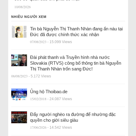
10/08/2026
NHIỀU NGƯỜI XEM
Tin bà Nguyễn Thị Thanh Nhàn đang ẩn náu tại
Đức đã được chính thức xác nhận
07/08/2023
- 15.099 Views
Đài phát thanh và Truyền hình nhà nước
Slovakia (RTVS) công bố thông tin bà Nguyễn
Thị Thanh Nhàn trốn sang Đức!
06/08/2023
- 5.172 Views
Ủng hộ Thoibao.de
15/02/2018
- 24.087 Views
Đẩy người nghèo ra đường để nhường đặc
quyền cho giới siêu giàu
17/06/2026
- 14.542 Views