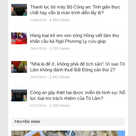
Thanh lọc bộ máy Bộ Công an: Tinh giản thực
chất hay vẫn là màn trình diễn lấy lệ?
16/06/2026
- 4.954 Views
Hàng loạt trẻ em ven sông Hồng viết tâm thư
khẩn cầu bà Ngô Phương Ly cứu giúp
28/05/2026
- 3.795 Views
“Nhà là để ở, không phải để tích sản”: Vì sao Tô
Lâm không đánh thuế Bất Động sản thứ 2?
24/05/2026
- 2.441 Views
Công an gây thiệt hại được miễn tội hình sự: Nỗ
lực loại trừ trách nhiệm của Tô Lâm?
07/07/2026
- 2.345 Views
TRUYỀN HÌNH