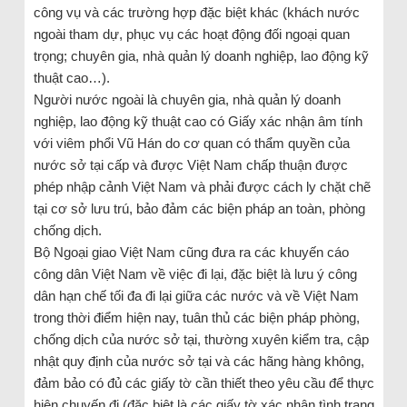
công vụ và các trường hợp đặc biệt khác (khách nước
ngoài tham dự, phục vụ các hoạt động đối ngoại quan
trọng; chuyên gia, nhà quản lý doanh nghiệp, lao động kỹ
thuật cao…).
Người nước ngoài là chuyên gia, nhà quản lý doanh
nghiệp, lao động kỹ thuật cao có Giấy xác nhận âm tính
với viêm phổi Vũ Hán do cơ quan có thẩm quyền của
nước sở tại cấp và được Việt Nam chấp thuận được
phép nhập cảnh Việt Nam và phải được cách ly chặt chẽ
tại cơ sở lưu trú, bảo đảm các biện pháp an toàn, phòng
chống dịch.
Bộ Ngoại giao Việt Nam cũng đưa ra các khuyến cáo
công dân Việt Nam về việc đi lại, đặc biệt là lưu ý công
dân hạn chế tối đa đi lại giữa các nước và về Việt Nam
trong thời điểm hiện nay, tuân thủ các biện pháp phòng,
chống dịch của nước sở tại, thường xuyên kiểm tra, cập
nhật quy định của nước sở tại và các hãng hàng không,
đảm bảo có đủ các giấy tờ cần thiết theo yêu cầu để thực
hiện chuyến đi (đặc biệt là các giấy tờ xác nhận tình trạng