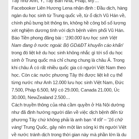
Tây như Anh, Ý, Tây Ban Nha, Pháp, Mỹ…
Facebooker Liên Hương Lena nhận định : Đầu dịch, hàng
ngàn du học sinh từ Trung quốc về, từ ổ dịch Vũ Hán về,
chính phủ bưng bít thông tin, không hề công bố số lượng
xét nghiệm dương tính với dịch bệnh viêm phổi Vũ Hán.
Báo Tiền phong đăng bài : ‘
190.000 lưu học sinh Việt
Nam đang ở nước ngoài: Bộ GD&ĐT khuyến cáo khẩn
’
trong đó liệt kê du học sinh không nhắc gì tới số du học
sinh ở Trung quốc mà chỉ chung chung là châu Á. Trong
khi châu Á có rất nhiều quốc gia có người Việt Nam theo
học. Còn các nước phương Tây thì được liệt kê cụ thể
từng nước như Anh 12.000 lưu học sinh Việt Nam, Đức
7.500, Pháp 6.500, Mỹ có 29.000, Canada 21.000, Úc
30.000, NewZealand 2.500…
Cách truyền thông của nhà cầm quyền ở Hà Nội dường
như đã định hướng người dân về việc dịch bệnh đến từ
phương Tây chứ không phải là anh bạn ‘
4 tốt
’ – ’
16 chữ
vàng
’ Trung Quốc, gây nên một làn sóng kì thị người Việt
về nước tránh dịch trong thời gian này mà phần lớn là du