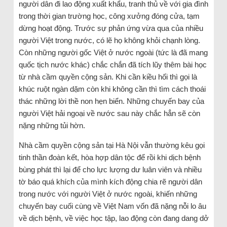
người dân đi lao động xuất khẩu, tranh thủ về với gia đình
trong thời gian trường học, công xưởng đóng cửa, tạm
dừng hoạt động. Trước sự phản ứng vừa qua của nhiều
người Việt trong nước, có lẽ họ không khỏi chạnh lòng.
Còn những người gốc Việt ở nước ngoài (tức là đã mang
quốc tịch nước khác) chắc chắn đã tích lũy thêm bài học
từ nhà cầm quyền cộng sản. Khi cần kiều hối thì gọi là
khúc ruột ngàn dặm còn khi không cần thì tìm cách thoái
thác những lời thề non hẹn biển. Những chuyến bay của
người Việt hải ngoại về nước sau này chắc hẳn sẽ còn
nặng những tủi hờn.
Nhà cầm quyền cộng sản tại Hà Nội vẫn thường kêu gọi
tinh thần đoàn kết, hòa hợp dân tộc để rồi khi dịch bệnh
bùng phát thì lại để cho lực lượng dư luân viên và nhiều
tờ báo quá khích của mình kích động chia rẽ người dân
trong nước với người Việt ở nước ngoài, khiến những
chuyến bay cuối cùng về Việt Nam vốn đã nặng nỗi lo âu
về dịch bệnh, về việc học tập, lao động còn đang dang dở