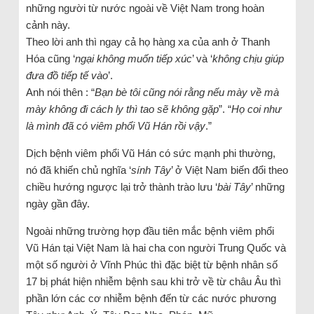
những người từ nước ngoài về Việt Nam trong hoàn
cảnh này.
Theo lời anh thì ngay cả họ hàng xa của anh ở Thanh
Hóa cũng ‘
ngại không muốn tiếp xúc
’ và ‘
không chịu giúp
đưa đồ tiếp tế vào
’.
Anh nói thên : “
Bạn bè tôi cũng nói rằng nếu mày về mà
mày không đi cách ly thì tao sẽ không gặp
”. “
Họ coi như
là mình đã có viêm phổi Vũ Hán rồi vậy
.”
Dịch bệnh viêm phổi Vũ Hán có sức mạnh phi thường,
nó đã khiến chủ nghĩa ‘
sính Tây
’ ở Việt Nam biến đổi theo
chiều hướng ngược lại trở thành trào lưu ‘
bài Tây
’ những
ngày gần đây.
Ngoài những trường hợp đầu tiên mắc bệnh viêm phổi
Vũ Hán tại Việt Nam là hai cha con người Trung Quốc và
một số người ở Vĩnh Phúc thì đặc biệt từ bệnh nhân số
17 bị phát hiện nhiễm bệnh sau khi trở về từ châu Âu thì
phần lớn các cơ nhiễm bệnh đến từ các nước phương