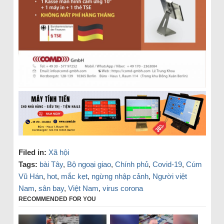
Filed in:
Xã hội
Tags:
bài Tây
,
Bộ ngoại giao
,
Chính phủ
,
Covid-19
,
Cúm
Vũ Hán
,
hot
,
mắc kẹt
,
ngừng nhập cảnh
,
Người việt
Nam
,
sân bay
,
Việt Nam
,
virus corona
RECOMMENDED FOR YOU