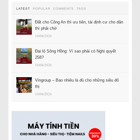
LATEST
POPULAR
COMMENTS
TAGS
Đất cho Công An thì ưu tiên, tái định cư cho dân
thì phải chờ
10/08/2026
Đại lộ Sông Hồng: Vì sao phải có Nghị quyết
258?
10/08/2026
Vingroup – Bao nhiêu là đủ cho những siêu đô
thị
10/08/2026