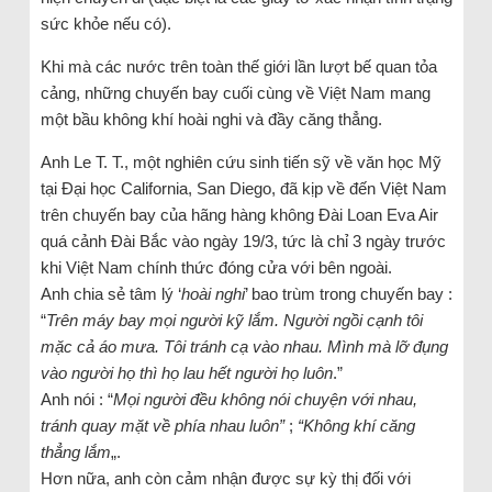
sức khỏe nếu có).
Khi mà các nước trên toàn thế giới lần lượt bế quan tỏa
cảng, những chuyến bay cuối cùng về Việt Nam mang
một bầu không khí hoài nghi và đầy căng thẳng.
Anh Le T. T., một nghiên cứu sinh tiến sỹ về văn học Mỹ
tại Đại học California, San Diego, đã kịp về đến Việt Nam
trên chuyến bay của hãng hàng không Đài Loan Eva Air
quá cảnh Đài Bắc vào ngày 19/3, tức là chỉ 3 ngày trước
khi Việt Nam chính thức đóng cửa với bên ngoài.
Anh chia sẻ tâm lý ‘
hoài nghi
’ bao trùm trong chuyến bay :
“
Trên máy bay mọi người kỹ lắm. Người ngồi cạnh tôi
mặc cả áo mưa. Tôi tránh cạ vào nhau. Mình mà lỡ đụng
vào người họ thì họ lau hết người họ luôn
.”
Anh nói : “
Mọi người đều không nói chuyện với nhau,
tránh quay mặt về phía nhau luôn”
;
“Không khí căng
thẳng lắm
„.
Hơn nữa, anh còn cảm nhận được sự kỳ thị đối với