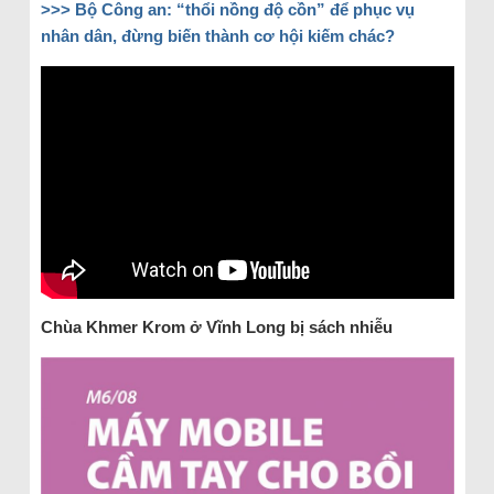
>>>
Bộ Công an: “thổi nồng độ cồn” để phục vụ
nhân dân, đừng biến thành cơ hội kiếm chác?
Chùa
Khmer Krom ở Vĩnh Long bị sách nhiễu