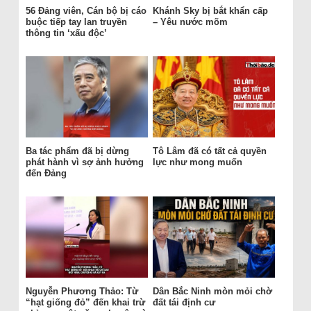
56 Đảng viên, Cán bộ bị cáo
Khánh Sky bị bắt khẩn cấp
buộc tiếp tay lan truyền
– Yêu nước mõm
thông tin ‘xấu độc’
Ba tác phẩm đã bị dừng
Tô Lâm đã có tất cả quyền
phát hành vì sợ ảnh hưởng
lực như mong muốn
đến Đảng
Nguyễn Phương Thảo: Từ
Dân Bắc Ninh mòn mỏi chờ
“hạt giống đỏ” đến khai trừ
đất tái định cư