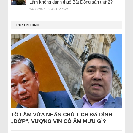
Lâm không đánh thuế Bất Động sản thứ 2?
24/05/2026
- 2.421 Views
TRUYỀN HÌNH
TÔ LÂM VỪA NHẬN CHỦ TỊCH ĐÃ DÍNH
„DỚP“, VƯỢNG VIN CÓ ÂM MƯU GÌ?