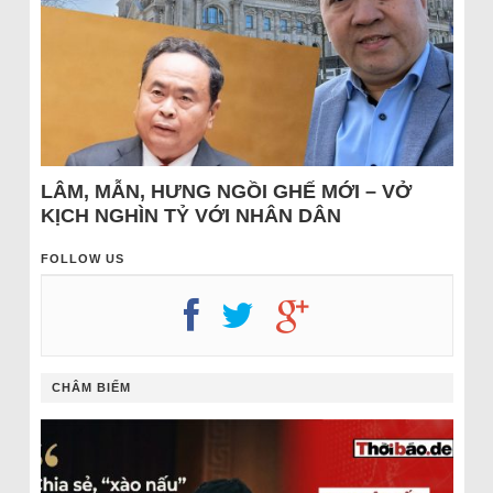
LÂM, MẪN, HƯNG NGỒI GHẾ MỚI – VỞ
KỊCH NGHÌN TỶ VỚI NHÂN DÂN
FOLLOW US
CHÂM BIẾM