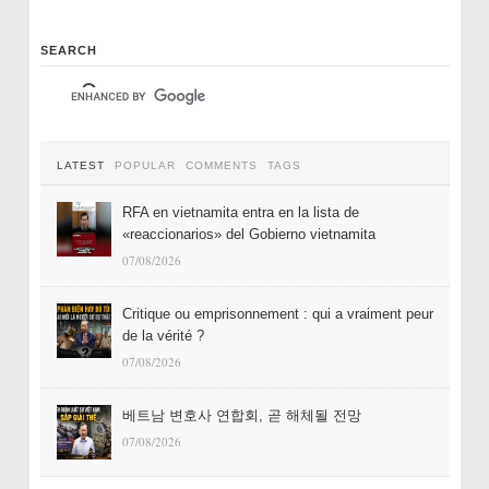
SEARCH
LATEST
POPULAR
COMMENTS
TAGS
RFA en vietnamita entra en la lista de
«reaccionarios» del Gobierno vietnamita
07/08/2026
Critique ou emprisonnement : qui a vraiment peur
de la vérité ?
07/08/2026
베트남 변호사 연합회, 곧 해체될 전망
07/08/2026