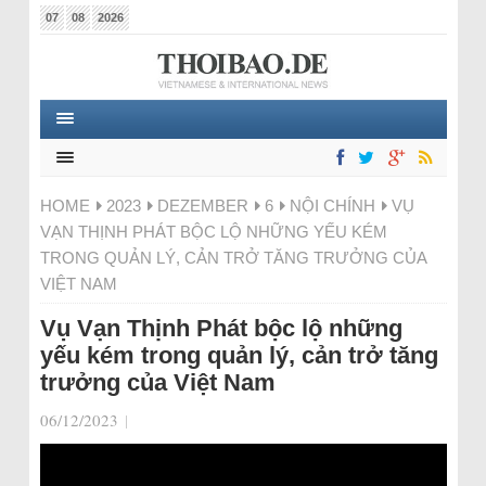
07
08
2026
HOME
2023
DEZEMBER
6
NỘI CHÍNH
VỤ
VẠN THỊNH PHÁT BỘC LỘ NHỮNG YẾU KÉM
TRONG QUẢN LÝ, CẢN TRỞ TĂNG TRƯỞNG CỦA
VIỆT NAM
Vụ Vạn Thịnh Phát bộc lộ những
yếu kém trong quản lý, cản trở tăng
trưởng của Việt Nam
06/12/2023
|