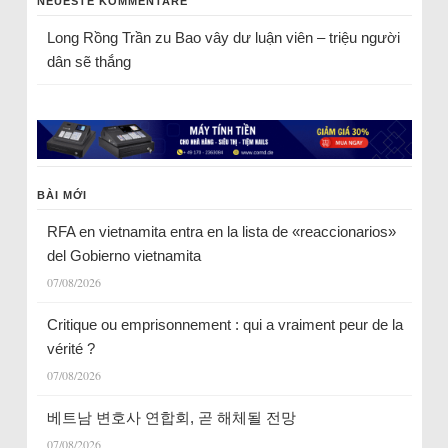
NEUESTE KOMMENTARE
Long Rồng Trần
zu
Bao vây dư luận viên – triệu người
dân sẽ thắng
BÀI MỚI
RFA en vietnamita entra en la lista de «reaccionarios»
del Gobierno vietnamita
07/08/2026
Critique ou emprisonnement : qui a vraiment peur de la
vérité ?
07/08/2026
베트남 변호사 연합회, 곧 해체될 전망
07/08/2026