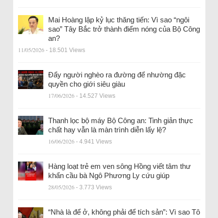
Mai Hoàng lập kỷ lục thăng tiến: Vì sao “ngôi
sao” Tây Bắc trở thành điểm nóng của Bộ Công
an?
11/05/2026
- 18.501 Views
Đẩy người nghèo ra đường để nhường đặc
quyền cho giới siêu giàu
17/06/2026
- 14.527 Views
Thanh lọc bộ máy Bộ Công an: Tinh giản thực
chất hay vẫn là màn trình diễn lấy lệ?
16/06/2026
- 4.941 Views
Hàng loạt trẻ em ven sông Hồng viết tâm thư
khẩn cầu bà Ngô Phương Ly cứu giúp
28/05/2026
- 3.773 Views
“Nhà là để ở, không phải để tích sản”: Vì sao Tô