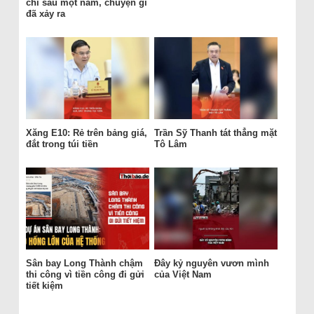
chỉ sau một năm, chuyện gì
đã xảy ra
Xăng E10: Rẻ trên bảng giá,
Trần Sỹ Thanh tát thẳng mặt
đắt trong túi tiền
Tô Lâm
Sân bay Long Thành chậm
Đây kỷ nguyên vươn mình
thi công vì tiền công đi gửi
của Việt Nam
tiết kiệm