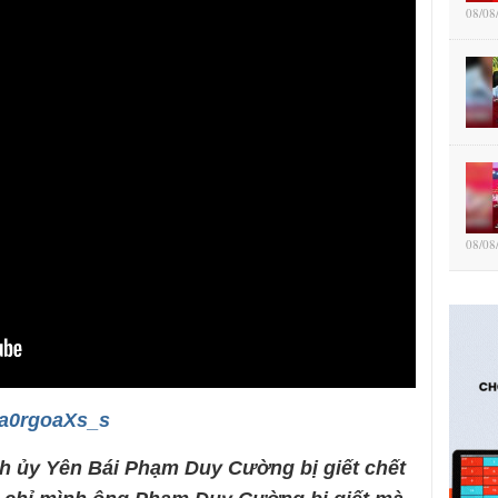
08/08
08/08
Ra0rgoaXs_s
nh ủy Yên Bái Phạm Duy Cường bị giết chết