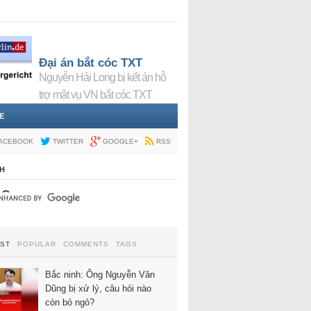
Đại án bắt cóc TXT
Nguyễn Hải Long bị kết án hỗ
trợ mật vụ VN bắt cóc TXT
E
ACEBOOK
TWITTER
GOOGLE+
RSS
H
EST
POPULAR
COMMENTS
TAGS
Bắc ninh: Ông Nguyễn Văn
Dũng bị xử lý, câu hỏi nào
còn bỏ ngỏ?