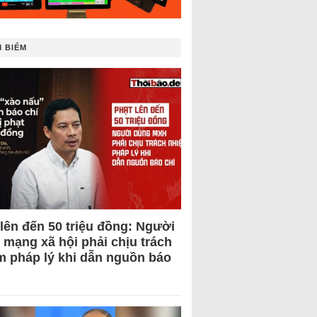
 BIẾM
 lên đến 50 triệu đồng: Người
 mạng xã hội phải chịu trách
m pháp lý khi dẫn nguồn báo