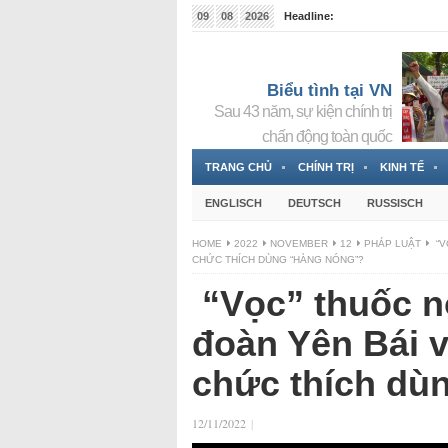
09
08
2026
Headline:
Tin bà Nguyễn Thị Thanh Nhàn đang ẩn náu tại Đức
Biểu tình tại VN
Sau 43 năm, sự kiện chính trị
chấn động toàn quốc
TRANG CHỦ
CHÍNH TRỊ
KINH TẾ
ENGLISCH
DEUTSCH
RUSSISCH
HOME
2022
NOVEMBER
12
PHÁP LUẬT
“V
CHỨC THÍCH DÙNG “HÀNG NÓNG”?
“Vọc” thuốc nổ
đoàn Yên Bái v
chức thích dù
12/11/2022
|