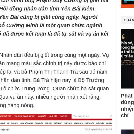
g chỉ mình ông Phạm Duy Cường bị giết mà
Hội đồng nhân dân tỉnh Yên Bái kiêm
ên Bái cũng bị giết cùng ngày. Người
CHÂM
 Đỗ Cường Minh là một quan chức ngành
 đã được kết luận là đã tự sát và vụ án kết
 Nhân dân đều bị giết trong cùng một ngày. Vụ
án mang màu sắc chính trị này được báo chí
khép lại và bà Phạm Thị Thanh Trà sau đó nắm
Nhân dân tỉnh. Bà Trà hiện nay là Bộ Trưởng
 Tổ chức Trung ương. Quan chức hạ sát quan
Phạt
Qua vụ án này, nhiều người nhận xét rằng,
dùng
ùng hàng nóng.
nhiệ
chí