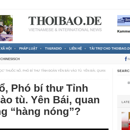
 đã được chính thức xác nhận
3 Jahren ago
XÃ HỘI
PHÁP LUẬT
TV&RADIO
LIÊN HỆ
TÀI TRỢ CHO THOIBAO.D
CHINESISCH
F
ỌC” THUỐC NỔ, PHÓ BÍ THƯ TỈNH ĐOÀN YÊN BÁI VÀO TÙ. YÊN BÁI, QUAN
SEARC
, Phó bí thư Tỉnh
ào tù. Yên Bái, quan
LAT
ng “hàng nóng”?